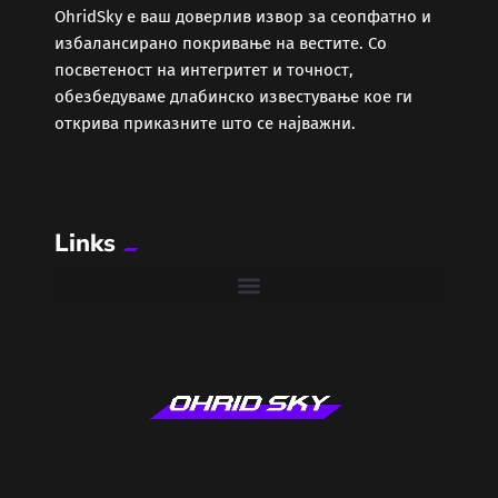
ОhridSky е ваш доверлив извор за сеопфатно и
избалансирано покривање на вестите. Со
посветеност на интегритет и точност,
обезбедуваме длабинско известување кое ги
открива приказните што се најважни.
Links