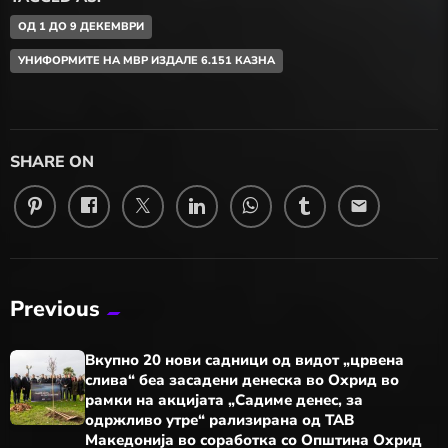
ОД 1 ДО 9 ДЕКЕМВРИ
УНИФОРМИТЕ НА МВР ИЗДАЛЕ 6.151 КАЗНА
SHARE ON
email
Previous
Вкупно 20 нови садници од видот „црвена
слива“ беа засадени денеска во Охрид во
рамки на акцијата „Садиме денес, за
одржливо утре“ рализирана од ТАВ
Македонија во соработка со Општина Охрид