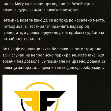
писта. Меѓу 44 возачи приведени за безобѕирно
возење, дури 33 имале алкохол во крвта.
Петмина возеле како да се во трка во населено место,
четворица ја „тестирале“ брзината надвор од
градовите, а двајца одлучиле да ја пробаат судбината
во забранет правец.
Во Скопје во полициските белешки се регистрирале
1.511 случаи на непрописно паркирање. Исто така, 620
возачи без дозвола, 39 поминале на црвено, додека 32
пешаци заборавиле дека и тие се дел од сообраќајот.