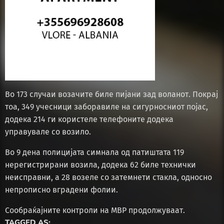
Во 173 случаи возачите биле пијани зад воланот. Покрај
тоа, 349 учесници заборавиле на сигурносниот појас,
додека 214 ги користеле телефоните додека
управувале со возило.
Во 9 дена полицијата симнала од патиштата 119
нерегистрирани возила, додека 62 биле технички
неисправни, а 28 возеле со затемнети стакла, односно
непрописно вградени фолии.
Сообраќајните контроли на МВР продолжуваат.
TAGGED AS: