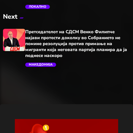
ЛОКАЛНО
trending_flat
Next
Претседателот на СДСМ Венко Филипче
најави протести доколку во Собранието не
помине резолуција против примање на
мигранти која неговата партија планира да ја
поднесе наскоро
МАКЕДОНИЈА
trending_flat