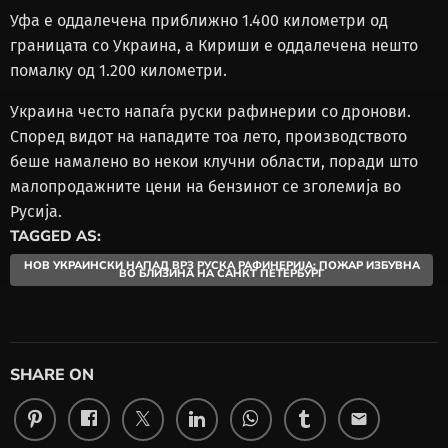
Уфа е оддалечена приближно 1.400 километри од
границата со Украина, а Кириши е оддалечена нешто
помалку од 1.200 километри.
Украина често напаѓа руски рафинерии со дронови.
Според видот на нападите тоа лето, производството
беше намалено во некои клучни области, поради што
малопродажните цени на бензинот се зголемија во
Русија.
TAGGED AS:
НОВ УКРАИНСКИ НАПАД ВРЗ РУСКА РАФИНЕРИЈА: ПОЖАР ИЗБУВНА
ВО БЛИЗИНА НА САНКТ ПЕТЕРБУРГ
SHARE ON
email