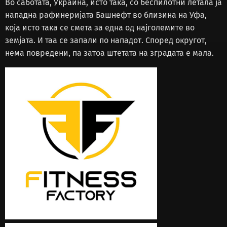
Во саботата, Украина, исто така, со беспилотни летала ја
нападна рафинеријата Башнефт во близина на Уфа,
која исто така се смета за една од најголемите во
земјата. И таа се запали по нападот. Според округот,
нема повредени, па затоа штетата на зградата е мала.