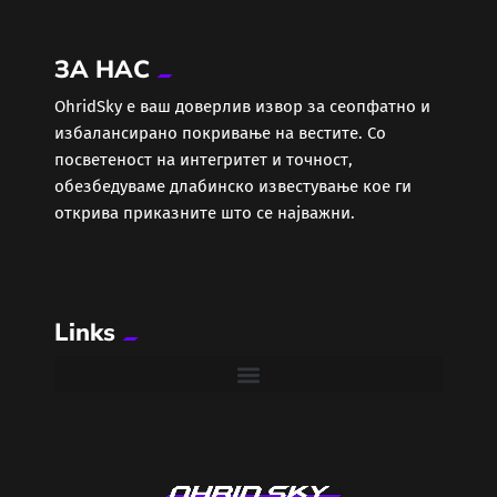
ЗА НАС
ОhridSky е ваш доверлив извор за сеопфатно и
избалансирано покривање на вестите. Со
посветеност на интегритет и точност,
обезбедуваме длабинско известување кое ги
открива приказните што се најважни.
Links