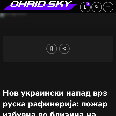
0
search
menu
Нов украински напад врз
руска рафинерија: пожар
избувна во близина на