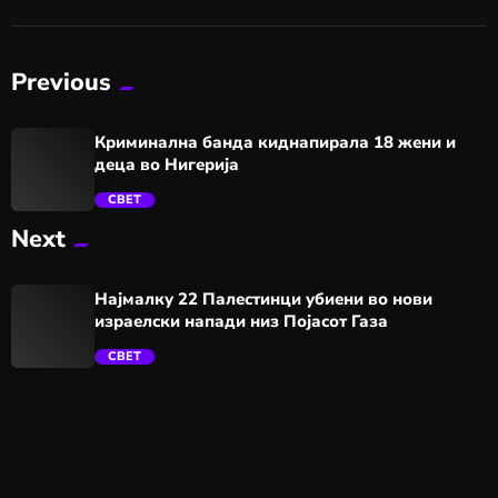
Previous
Криминална банда киднапирала 18 жени и
деца во Нигерија
СВЕТ
Next
trending_flat
Најмалку 22 Палестинци убиени во нови
израелски напади низ Појасот Газа
СВЕТ
trending_flat