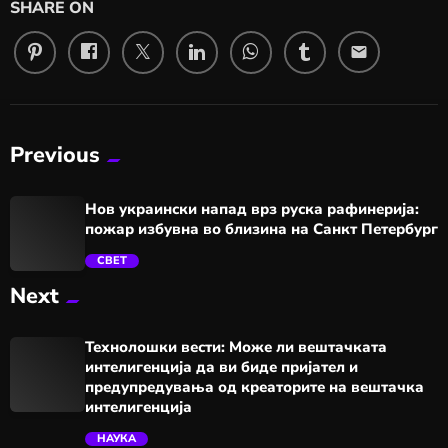
SHARE ON
email
Previous
Нов украински напад врз руска рафинерија:
пожар избувна во близина на Санкт Петербург
СВЕТ
Next
trending_flat
Технолошки вести: Може ли вештачката
интелигенција да ви биде пријател и
предупредувања од креаторите на вештачка
интелигенција
НАУКА