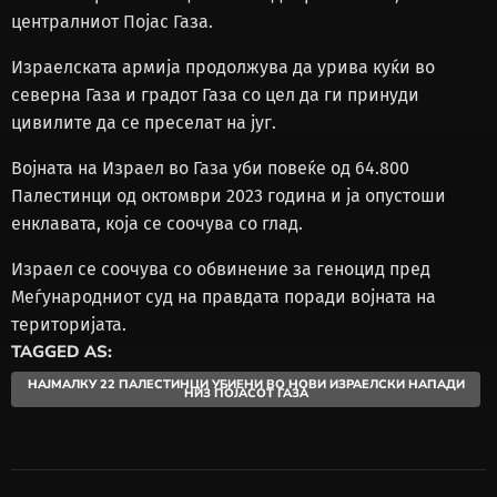
централниот Појас Газа.
Израелската армија продолжува да урива куќи во
северна Газа и градот Газа со цел да ги принуди
цивилите да се преселат на југ.
Војната на Израел во Газа уби повеќе од 64.800
Палестинци од октомври 2023 година и ја опустоши
енклавата, која се соочува со глад.
Израел се соочува со обвинение за геноцид пред
Меѓународниот суд на правдата поради војната на
територијата.
TAGGED AS:
НАЈМАЛКУ 22 ПАЛЕСТИНЦИ УБИЕНИ ВО НОВИ ИЗРАЕЛСКИ НАПАДИ
НИЗ ПОЈАСОТ ГАЗА