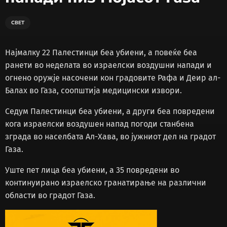
СВЕТ
Најмалку 22 Палестинци беа убиени, а повеќе беа
ранети во неделата во израелски воздушни напади и
огнено оружје насочени кон градовите Рафа и Деир ал-
Балах во Газа, соопштија медицински извори.
Седум Палестинци беа убиени, а други беа повредени
кога израелски воздушен напад погоди станбена
зграда во населбата Ал-Хава, во јужниот дел на градот
Газа.
Уште пет лица беа убиени, а 35 повредени во
континуирано израелско гранатирање на различни
области во градот Газа.