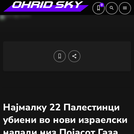
0
search
menu
Најмалку 22 Палестинци
убиени во нови израелски
напади низ Појасот Газа