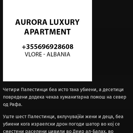
Четири Палестинци беа исто така убиени, а десетици
повредени додека чекаа хуманитарна помош на север
од Рафа.
Уште шест Палестинци, вклучувајќи жени и деца, беа
убиени кога израелски дрон погоди шатор во кој се
сместени раселени цивили во Деир ал-Балах, во