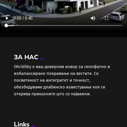
ЗА НАС
ОhridSky е ваш доверлив извор за сеопфатно и
избалансирано покривање на вестите. Со
посветеност на интегритет и точност,
обезбедуваме длабинско известување кое ги
открива приказните што се најважни.
Links