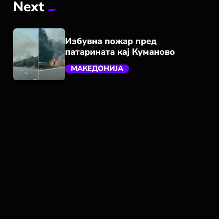
Next
Избувна пожар пред
патарината кај Куманово
МАКЕДОНИЈА
trending_flat