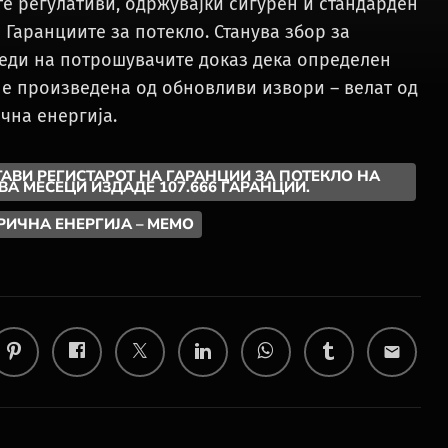
е регулативи, одржувајќи сигурен и стандарден
 Гаранциите за потекло. Станува збор за
беди на потрошувачите доказ дека определен
 е произведена од обновливи извори – велат од
чна енергија.
АВИ РЕГИСТАРОТ НА ГАРАНЦИИ ЗА ПОТЕКЛО НА
ВА МЕСЕЦИ ИЗДАДЕ 107.666 ГАРАНЦИИ.
ИЧНА ЕНЕРГИЈА – МЕМО
email