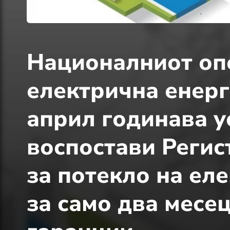
Националниот опе
електрична енерг
април годинава у
воспостави Регис
за потекло на еле
за само два месе