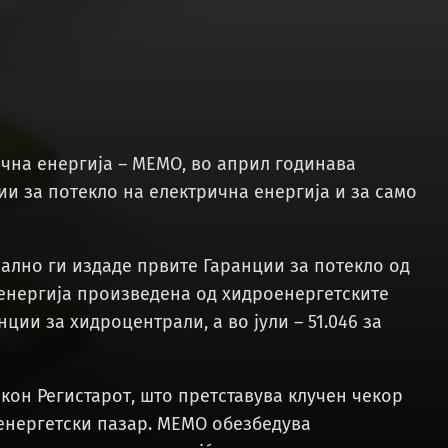
чна енергија – МЕМО, во април годинава
ии за потекло на електрична енергија и за само
јално ги издаде првите Гаранции за потекло од
 енергија произведена од хидроенергетските
нции за хидроцентрали, а во јули – 51.046 за
кон Регистарот, што претставува клучен чекор
енергетски пазар. МЕМО обезбедува