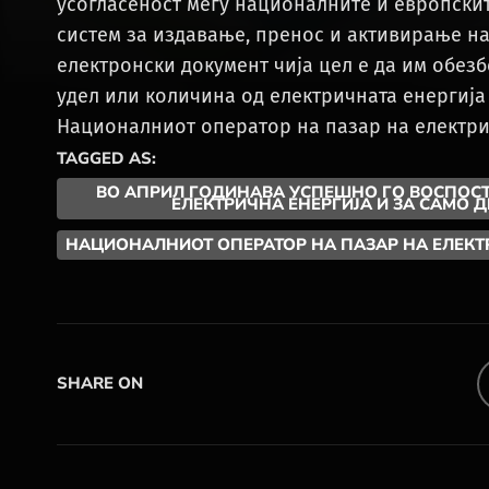
усогласеност меѓу националните и европскит
систем за издавање, пренос и активирање на
електронски документ чија цел е да им обез
удел или количина од електричната енергија
Националниот оператор на пазар на електри
TAGGED AS:
ВО АПРИЛ ГОДИНАВА УСПЕШНО ГО ВОСПОСТ
ЕЛЕКТРИЧНА ЕНЕРГИЈА И ЗА САМО Д
НАЦИОНАЛНИОТ ОПЕРАТОР НА ПАЗАР НА ЕЛЕКТР
SHARE ON