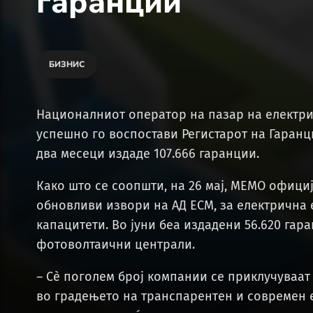
гаранции
БИЗНИС
Националниот оператор на пазар на електри
успешно го воспостави Регистарот на Гаранц
два месеци издаде 107.666 гаранции.
Како што се соопшти, на 26 мај, МЕМО офици
обновливи извори на АД ЕСМ, за електрична
капацитети. Во јуни беа издадени 56.620 гара
фотоволтаични централи.
– Сѐ поголем број компании се приклучуваат 
во градењето на транспарентен и современ 