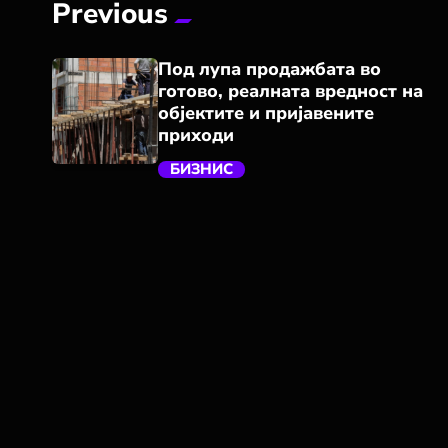
Previous
Под лупа продажбата во
готово, реалната вредност на
објектите и пријавените
приходи
БИЗНИС
trending_flat