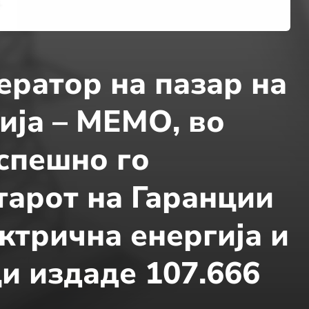
ратор на пазар на
ија – МЕМО, во
спешно го
тарот на Гаранции
ктрична енергија и
ци издаде 107.666