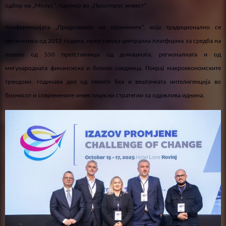
одбор на „Мплус“, партнер во „Просперус инвест“.
Конференцијата „Предизвикот на промените“, која традиционално се
организира од 2012 година, претставува централна платформа за средба на
повеќе од 5
5
0 претставници од домашната, регионалната и
од
меѓународната финансиска и бизнис-заедница. Покрај макроекономските
трендови, годинава дел од темите беа и вештачката интелигенција во
бизнисот и современите инвестициски стратегии за одржлива иднина.