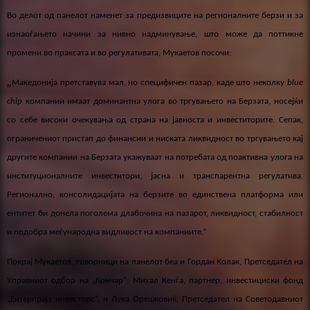
В
о делот
од панелот наменет за предизвиците на регионалните берзи и за
изнаоѓањето начини за нивно надминување,
што
мож
е
да поттикн
е
промени во праксата и во регулативата
, Мукаетов посочи:
„
blue
Македонија претставува мал, но
специфичен
пазар, каде
што
неколку
chip
компании имаат доминантна улога
во тргувањето на Берзата
, носејќи
со себе високи очекувања од страна на јавноста и инвеститорите.
Сепак,
ограничениот пристап до финансии и ниската ликвидност
во тргувањето кај
другите компании на Берзата у
кажуваат на потреба
та
од поактивна улога на
институционалните инвеститори, јасна и транспарентна регулатива.
Регионално,
консолидацијата
на берзите во единствена платформа
или
ентитет
би донела поголема
длабочина на пазарот,
ликвидност, стабилност
и
подобра
меѓународна видливост на компаниите
.“
Покрај Мукаетов, говорници на панелот беа и Гордан Колак, Претседател на
Управниот одбор на „Кончар“
;
Михал Кенѓа, партнер,
и
нвестициски фонд
„Ентерпрајз инвесторс“, и Лука Орешковиќ, Претседател на Советодавниот