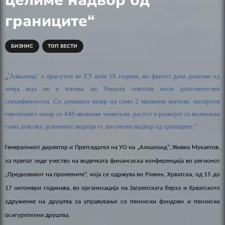
границите“
БИЗНИС
ТОП ВЕСТИ
„
’
Алкалоид
’
е
присутен во ЕУ веќе 1
8 години, но фактот дека доаѓаме од
земја која не е членка на
Унијата
секогаш носи дополнителни
специфичности.
Со домашен пазар од само 2 милиони жители,
наспроти
европскиот пазар со 448 милиони чинители,
растот и развојот се возможни
само доколку
деловните видици се
насочени надвор од границите
.
“
Генералниот директор и Претседател на УО на „Алкалоид“, Живко Мукаетов,
за првпат зеде учество на водечката финансиска конференција во регионот
„Предизвикот на промените“, која се одржува во Ровињ, Хрватска
,
од 15
до
17 октомври годинава, во организација на Загрепската берза и Хрватското
здружение на друштва за управување со пензиски фондови и пензиски
осигурителни друштва.