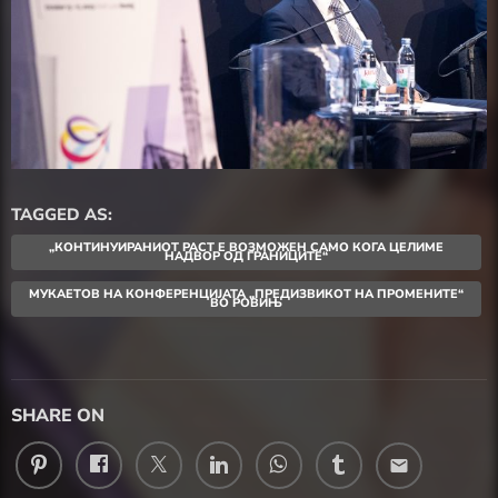
TAGGED AS:
„КОНТИНУИРАНИОТ РАСТ Е ВОЗМОЖЕН САМО КОГА ЦЕЛИМЕ
НАДВОР ОД ГРАНИЦИТЕ“
МУКАЕТОВ НА КОНФЕРЕНЦИЈАТА „ПРЕДИЗВИКОТ НА ПРОМЕНИТЕ“
ВО РОВИЊ
SHARE ON
email