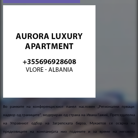
Во рамките на конференцискиот панел насловен „Регионални прваци:
надвор од границите“, модериран од страна на Ивана Гажиќ, Претседателка
на Управниот одбор на Загрепската берза, Мукаетов се осврна на
предизвиците на компанијата низ годините и за време на неговото