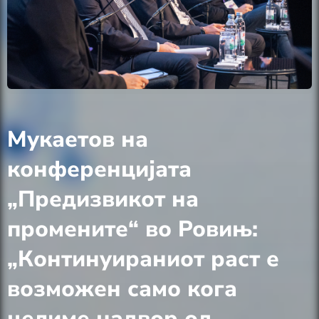
Мукаетов на
конференцијата
„Предизвикот на
промените“ во Ровињ:
„Континуираниот раст е
возможен само кога
целиме надвор од