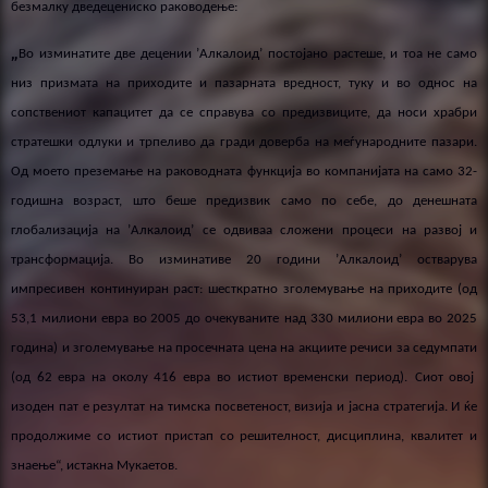
безмалку дведецениско раководење:
„
Во изминатите две децении
’
Алкалоид’ постојано растеше, и тоа не само
низ призмата на приходи
те
и пазарна
та
вредност, туку и во
однос на
сопствениот капацитет да се справува со предизвици
те
, да носи храбри
стратешки одлуки и трпеливо да гради доверба на меѓународните пазари.
Од
моето
преземање на
раководната функција во компанијата на
само 32-
годишна возраст,
што беше предизвик само по себе,
до денешната
глобализација на
’
Алкалоид’ се одвиваа сложени
процеси на развој и
трансформација
.
Во изминати
в
е 20 години
’
Алкалоид
’
остварува
импресивен континуиран раст: шесткратно зголемување на приходите
(
од
53,1 милиони евра во 2005 до очекувани
те
над
33
0
милиони евра во 2025
година
)
и зголемување на просечната цена на акциите речиси
за
седумпати
(
од 62 евра на околу 416 евра
во истиот временски период)
.
Сиот овој
изоден пат е резултат на тимска посветеност, визија и јасна стратегија
. И ќе
продолжиме
со
истиот пристап со
решителност, дисциплина, квалитет и
знаење“, истакна Мукаетов
.