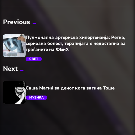
Previous
Пулмонална артериска хипертензија: Ретка,
сериозна болест, терапијата е недостапна за
граѓаните на ФБиХ
СВЕТ
Next
trending_flat
Саша Матиќ за денот кога загина Тоше
МУЗИКА
trending_flat