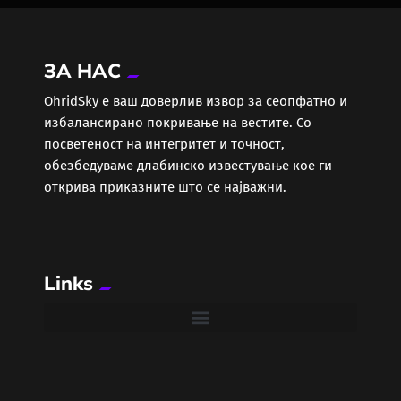
ЗА НАС
ОhridSky е ваш доверлив извор за сеопфатно и
избалансирано покривање на вестите. Со
посветеност на интегритет и точност,
обезбедуваме длабинско известување кое ги
открива приказните што се најважни.
Links