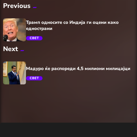
Previous
Трамп односите со Индија ги оцени како
еднострани
СВЕТ
Next
trending_flat
Мадуро ќе распореди 4,5 милиони милицајци
СВЕТ
trending_flat