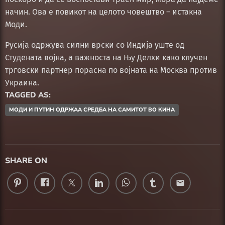
начин. Ова е повикот на целото човештво – истакна
Моди.
Русија одржува силни врски со Индија уште од
Студената војна, а важноста на Њу Делхи како клучен
трговски партнер порасна по војната на Москва против
Украина.
TAGGED AS:
МОДИ И ПУТИН ОДРЖАА СРЕДБА НА САМИТОТ ВО КИНА
SHARE ON
email