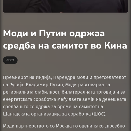
Моди и Путин одржаа
средба на самитот во Кина
СВЕТ
Премиерот на Индија, Нарендра Моди и претседателот
на Русија, Владимир Путин, Моди разговараа за
регионалната стабилност, билатералната трговија и за
енергетската соработка меѓу двете земји на денешната
средба што се одржа за време на самитот на
Шангајската организација за соработка (ШОС).
Моди партнерството со Москва го оцени како „посебно