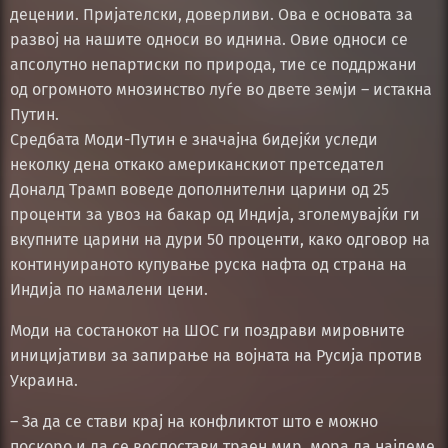
децении. Пријателски, доверливи. Ова е основата за
развој на нашите односи во иднина. Овие односи се
апсолутно непартиски по природа, тие се поддржани
од огромното мнозинство луѓе во двете земји – истакна
Путин.
Средбата Моди-Путин е значајна бидејќи уследи
неколку дена откако американскиот претседател
Доналд Трамп воведе дополнителни царини од 25
проценти за увоз на бакар од Индија, зголемувајќи ги
вкупните царини на дури 50 проценти, како одговор на
континуираното купување руска нафта од страна на
Индија по намалени цени.
Моди на состанокот на ШОС ги поздрави мировните
иницијативи за запирање на војната на Русија против
Украина.
– За да се стави крај на конфликтот што е можно
поскоро и да се воспостави траен мир, мора да најдеме