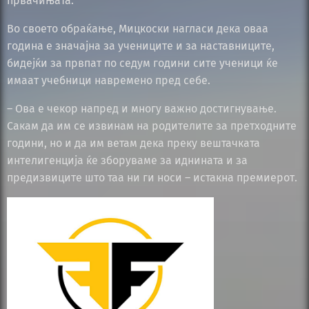
првачињата.
Во своето обраќање, Мицкоски нагласи дека оваа
година е значајна за учениците и за наставниците,
бидејќи за првпат по седум години сите ученици ќе
имаат учебници навремено пред себе.
– Ова е чекор напред и многу важно достигнување.
Сакам да им се извинам на родителите за претходните
години, но и да им ветам дека преку вештачката
интелигенција ќе зборуваме за иднината и за
предизвиците што таа ни ги носи – истакна премиерот.