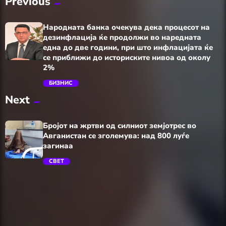
Previous
Народната банка очекува дека процесот на
дезинфлација ќе продолжи во наредната
една до две години, при што инфлацијата ќе
се приближи до историските нивоа од околу
2%
БИЗНИС
trending_flat
Next
Бројот на жртви од силниот земјотрес во
Авганистан се зголемува: над 800 луѓе
загинаа
СВЕТ
trending_flat