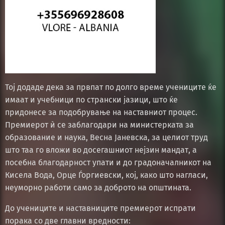
Тој додаде дека за првпат по долго време учениците ќе
имаат и учебници по странски јазици, што ќе
придонесе за подобрување на наставниот процес.
Премиерот ѝ се заблагодари на министерката за
образование и наука, Весна Јаневска, за целиот труд
што таа го вложи во досегашниот нејзин мандат, а
посебна благодарност упати и до градоначалникот на
Кисела Вода, Орце Ѓоргиевски, кој, како што нагласи,
неуморно работи само за доброто на општината.
До учениците и наставниците премиерот испрати
порака со две главни вредности: