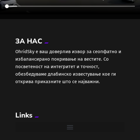
ЗА НАС
ОhridSky е ваш доверлив извор за сеопфатно и
избалансирано покривање на вестите. Со
посветеност на интегритет и точност,
обезбедуваме длабинско известување кое ги
открива приказните што се најважни.
Links