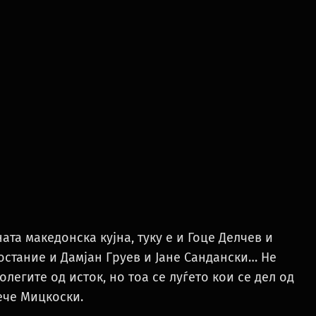
ата македонска кујна, туку е и Гоце Делчев и
стание и Дамјан Груев и Јане Сандански… Не
легите од исток, но тоа се луѓето кои се дел од
ече Мицкоски.