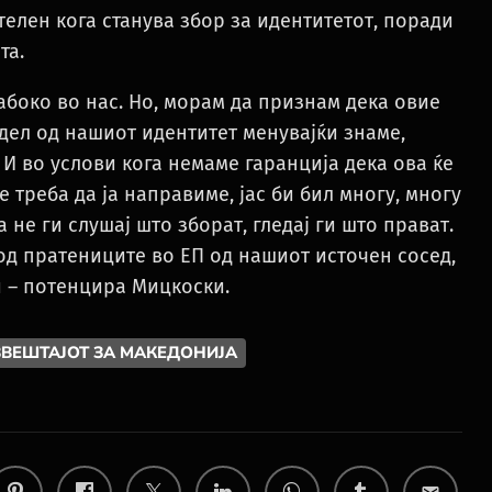
елен кога станува збор за идентитетот, поради
та.
длабоко во нас. Но, морам да признам дека овие
дел од нашиот идентитет менувајќи знаме,
 И во услови кога немаме гаранција дека ова ќе
 треба да ја направиме, јас би бил многу, многу
не ги слушај што зборат, гледај ги што прават.
 од пратениците во ЕП од нашиот источен сосед,
и – потенцира Мицкоски.
ВЕШТАЈОТ ЗА МАКЕДОНИЈА