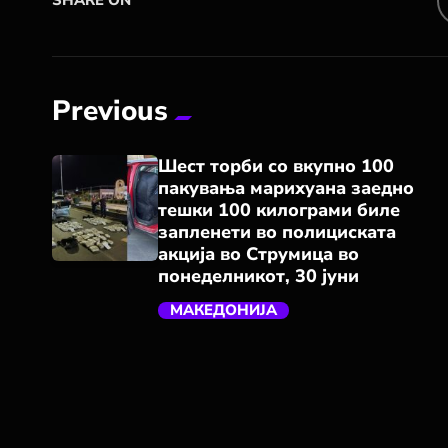
SHARE ON
Previous
Шест торби со вкупно 100
пакувања марихуана заедно
тешки 100 килограми биле
запленети во полициската
акција во Струмица во
понеделникот, 30 јуни
trending_flat
МАКЕДОНИЈА