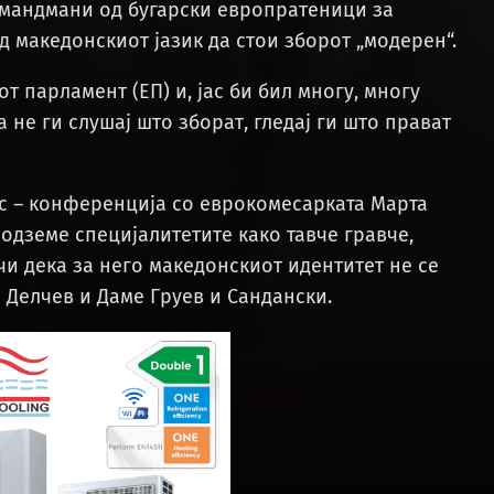
амандмани од бугарски европратеници за
д македонскиот јазик да стои зборот „модерен“.
 парламент (ЕП) и, јас би бил многу, многу
 не ги слушај што зборат, гледај ги што прават
ес – конференција со еврокомесарката Марта
и одземе специјалитетите како тавче гравче,
и дека за него македонскиот идентитет не се
 Делчев и Даме Груев и Сандански.