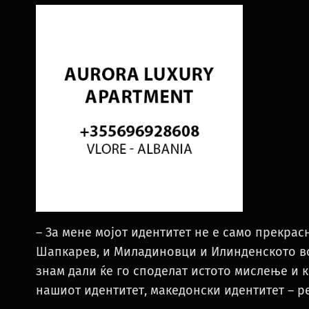
– За мене мојот идентитет не е само прекрасн
Шапкарев, и Миладиновци и Илинденското во
знам дали ќе го споделат истото мислење и ко
нашиот идентитет, македонски идентитет – р