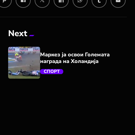
email
Next
Маркез ја освои Големата
награда на Холандија
СПОРТ
trending_flat