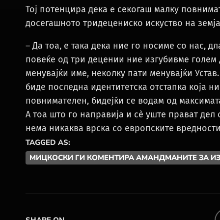
Тој потенцира дека е секогаш малку повнимат
досегашното тридецениско искуство на земја
– Да тоа, е така дека ние го носиме со нас, 
повеќе од три децении ние изгубивме голем 
менувајќи име, неколку пати менувајќи Устав.
биде последна идентитетска отстапка која ние
повнимателен, бидејќи се водам од максимата 
А тоа што го направија и сè уште прават дел
нема никаква врска со европските вредност
TAGGED AS:
МИЦКОСКИ ГИ КОМЕНТИРА АМАНДМАНИТЕ ЗА ИЗ