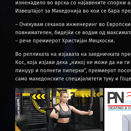
изненадило во врска со најавените спорни 
Извештајот за Македонија во кои се бара пре
– Очекувам секаков инженеринг во Европскиот
повнимателен, бидејќи се водам од максимата
– рече премиерот Христијан Мицкоски.
Во репликата на изјавата на заедничката пр
Кос, која изјави дека „никој не може да ни г
пинџур и полнети пиперки“, премиерот посоч
само македонските специјалитети туку и Гоце