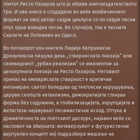
поетот Ристо Лазаров што ја објави книгоиздателството
Три. И ова книга е создадена во веќе вообичаениот
формат на овој автор: седум циклуси со по седум песни
плус една воведна песна. Во случајов, тоа е песната
Скалите на Потемкин во Одеса.
Во поговорот кон книгата Лидија Капушевска
Дракулевска пишува дека „стварносната поезија“ или
своевидниот „урбан реализам“ се иманентни за
целокупната поезија на Ристо Лазаров. Неговиот
приказ на емпириската стварност е критички
интониран: светот боледува од тектонски нарушувања,
царува сеопшта катаклизма, демократијата станува
форма без содржина, а глобализацијата, корупцијата и
метастази најавуваат песимистички исход. Оттука и
драматичноста на поетскиот дискурс, најавен веќе со
насловот на збирката: метаверзумот е футуристички
виртуелен концепт кој подразбира мешање на