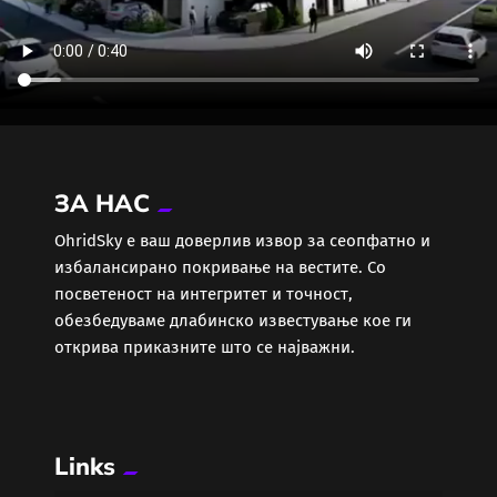
ЗА НАС
ОhridSky е ваш доверлив извор за сеопфатно и
избалансирано покривање на вестите. Со
посветеност на интегритет и точност,
обезбедуваме длабинско известување кое ги
открива приказните што се најважни.
Links