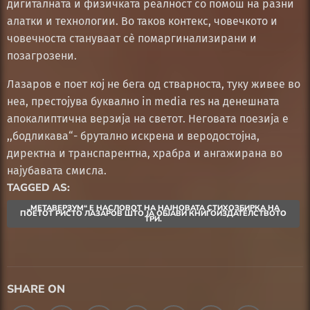
дигиталната и физичката реалност со помош на разни
алатки и технологии. Во таков контекс, човечкото и
човечноста стануваат сѐ помаргинализирани и
позагрозени.
Лазаров е поет кој не бега од стварноста, туку живее во
неа, престојува буквално in media res на денешната
апокалиптична верзија на светот. Неговатa поезија е
,,бодликава“- брутално искрена и веродостојна,
директна и транспарентна, храбра и ангажирана во
најубавата смисла.
TAGGED AS:
„МЕТАВЕРЗУМ“ Е НАСЛОВОТ НА НАЈНОВАТА СТИХОЗБИРКА НА
ПОЕТОТ РИСТО ЛАЗАРОВ ШТО ЈА ОБЈАВИ КНИГОИЗДАТЕЛСТВОТО
ТРИ.
SHARE ON