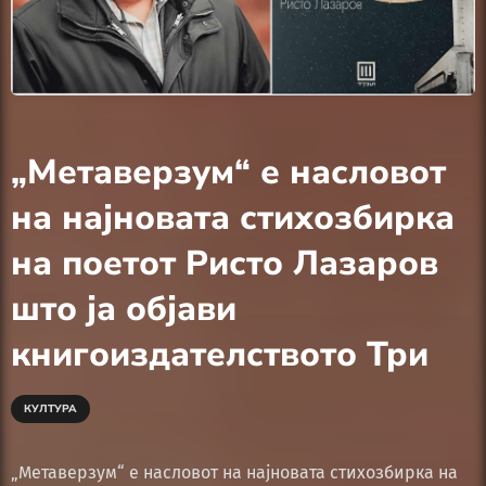
„Метаверзум“ е насловот
на најновата стихозбирка
на поетот Ристо Лазаров
што ја објави
книгоиздателството Три
КУЛТУРА
„Метаверзум“ е насловот на најновата стихозбирка на