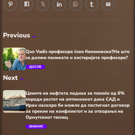
email
Previous
Quo Vadis професоре Јове Кекеновски?На што
се должи паниката и хистеријата професоре?
ДОСИЕ
Next
trending_flat
Цените на нафтата паднаа за повеќе од 6%
поради растот на оптимизмот дека САД и
Иран наскоро би можле да постигнат договор
за прекин на конфликтот и за отворање на
Ормутскиот теснец
БИЗНИС
trending_flat