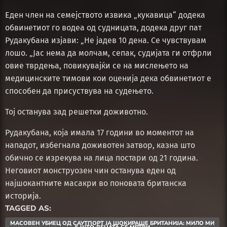
Еден член на семејството извика „кукавица“ додека
обвинетиот го водеа од судницата, додека друг пат
Рудакубана изјави: „Не јадев 10 дена. Се чувствувам
лошо. „Јас нема да молчам, сепак, судијата ги отфрли
овие тврдења, повикувајќи се на мислењето на
медицинските тимови кои оценија дека обвинетиот е
способен да присуствува на судењето.
Тој останува зад решетки доживотно.
Рудакубана, која имала 17 години во моментот на
нападот, избегнала доживотен затвор, казна што
обично се изрекува на лица постари од 21 година.
Неговиот монструозен чин останува еден од
најшокантните масакри во поновата британска
историја.
TAGGED AS:
МАСОВЕН УБИЕЦ ОД САУТПОРТ ЈА ШОКИРАШЕ БРИТАНИЈА: МИЛО МИ