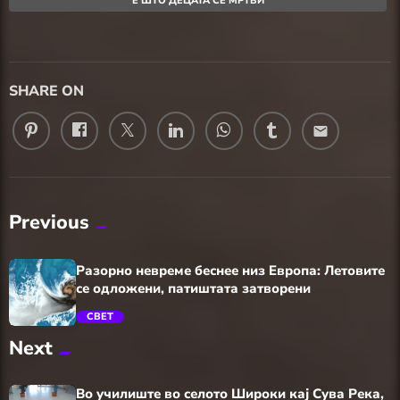
Е ШТО ДЕЦАТА СЕ МРТВИ
SHARE ON
email
Previous
Разорно невреме беснее низ Европа: Летовите
се одложени, патиштата затворени
СВЕТ
Next
trending_flat
Во училиште во селото Широки кај Сува Река,