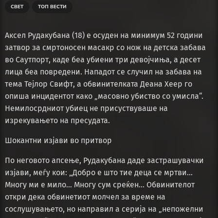
СВЕТ
ТОП ВЕСТИ
Аксел Рудакубана (18) е осуден на минимум 52 години
затвор за смртоносен масакр со нож на детска забава
во Саутпорт, каде беа убиени три девојчиња, а десет
лица беа повредени. Нападот се случил на забава на
тема Тејлор Свифт, а обвинителката Деана Хеер го
опиша инцидентот како „масовно убиство со умисла“.
Немилосрдниот убиец не присуствуваше на
изрекувањето на пресудата.
Шокантни изјави во притвор
По неговото апсење, Рудакубана даде застрашувачки
изјави, меѓу кои: „Добро е што тие деца се мртви…
Многу ми е мило… Многу сум среќен… Обвинителот
откри дека обвинетиот молчел за време на
сослушувањето, но направил а серија на „непожелни