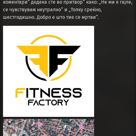
коментари“ додека сте во притвор“ како: „Не ми е гајле,
се чувствувам неутрално“ и „Толку среќно,
шестгодишно. Добро е што тие се мртви“.