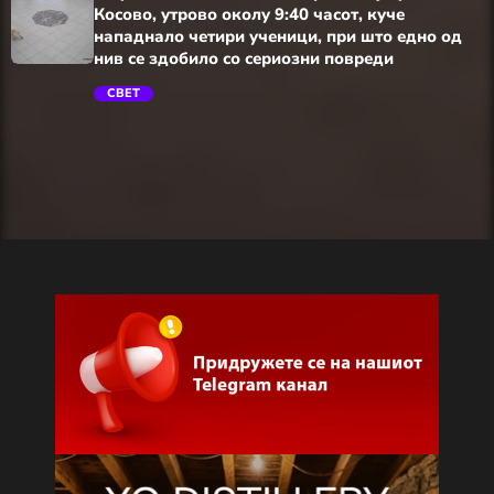
Косово, утрово околу 9:40 часот, куче
нападнало четири ученици, при што едно од
нив се здобило со сериозни повреди
СВЕТ
trending_flat