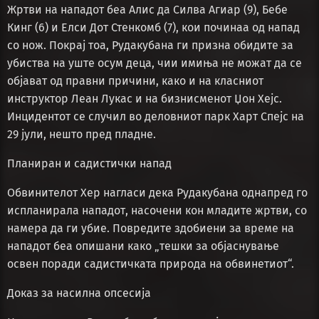
Жртви на нападот беа Алис да Силва Агиар (9), Бебе
Кинг (6) и Елси Дот Стенкомб (7), кои починаа од напад
со нож. Покрај тоа, Рудакубана ги призна обидите за
убиства на уште осум деца, чии имиња не можат да се
објават од правни причини, како и на класниот
инструктор Леан Лукас и на бизнисменот Џон Хејс.
Инцидентот се случил во деловниот парк Харт Спејс на
29 јули, нешто пред пладне.
Планиран и садистички напад
Обвинителот Хер нагласи дека Рудакубана однапред го
испланирала нападот, насочени кон младите жртви, со
намера да ги убие. Повредите здобиени за време на
нападот беа опишани како „тешки за објаснување
освен поради садистичката природа на обвинетиот“.
Доказ за насилна опсесија