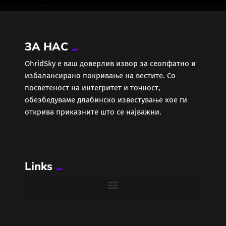
ЗА НАС
ОhridSky е ваш доверлив извор за сеопфатно и
избалансирано покривање на вестите. Со
посветеност на интегритет и точност,
обезбедуваме длабинско известување кое ги
открива приказните што се најважни.
Links