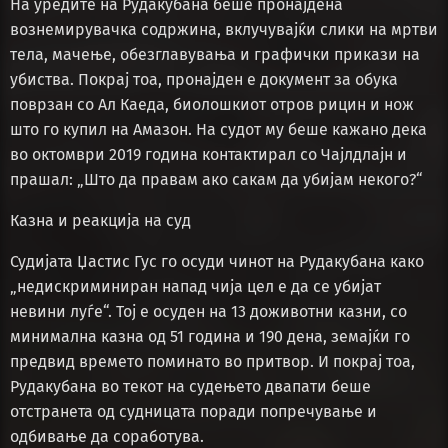
На уредите на Рудакубана беше пронајдена
вознемирувачка содржина, вклучувајќи слики на мртви
тела, мачење, обезглавувања и графички прикази на
убиства. Покрај тоа, пронајден е документ за обука
поврзан со Ал Каеда, биолошкиот отров рицин и нож
што го купил на Амазон. На судот му беше кажано дека
во октомври 2019 година контактирал со Чајлдлајн и
прашал: „Што да правам ако сакам да убијам некого?“
Казна и реакција на суд
Судијата Џастис Гус го осуди чинот на Рудакубана како
„недискриминиран напад чија цел е да се убијат
невини луѓе“. Тој е осуден на 13 доживотни казни, со
минимална казна од 51 година и 190 дена, земајќи го
предвид времето поминато во притвор. И покрај тоа,
Рудакубана во текот на судењето двапати беше
отстранета од судницата поради попречување и
одбивање да соработува.