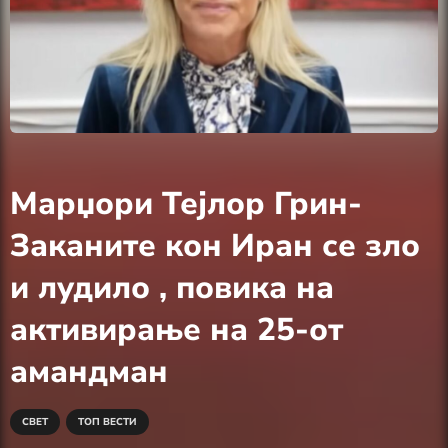
Марџори Тејлор Грин-
Заканите кон Иран се зло
и лудило , повика на
активирање на 25-от
амандман
СВЕТ
ТОП ВЕСТИ