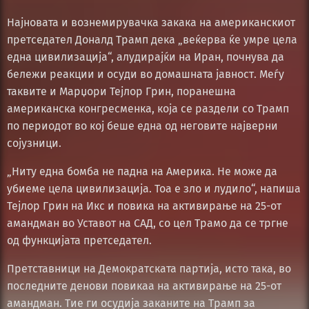
Најновата и вознемирувачка закака на американскиот
претседател Доналд Трамп дека „веќерва ќе умре цела
една цивилизација“, алудирајќи на Иран, почнува да
бележи реакции и осуди во домашната јавност. Меѓу
таквите и Марџори Тејлор Грин, поранешна
американска конгресменка, која се раздели со Трамп
по периодот во кој беше една од неговите најверни
сојузници.
„Ниту една бомба не падна на Америка. Не може да
убиеме цела цивилизација. Тоа е зло и лудило“, напиша
Тејлор Грин на Икс и повика на активирање на 25-от
амандман во Уставот на САД, со цел Трамо да се тргне
од функцијата претседател.
Претставници на Демократската партија, исто така, во
последните денови повикаа на активирање на 25-от
амандман. Тие ги осудија заканите на Трамп за