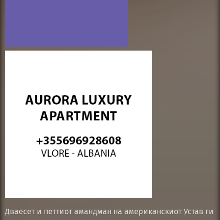
Дваесет и петтиот амандман на американскиот Устав ги