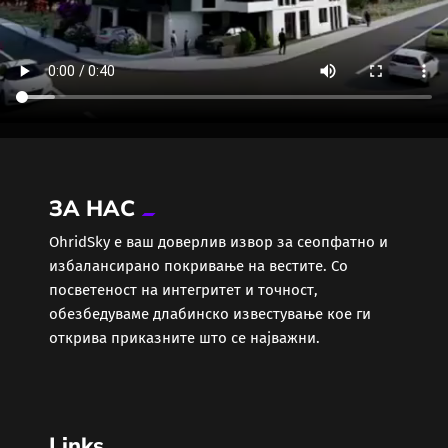
ЗА НАС
ОhridSky е ваш доверлив извор за сеопфатно и
избалансирано покривање на вестите. Со
посветеност на интегритет и точност,
обезбедуваме длабинско известување кое ги
открива приказните што се најважни.
Links