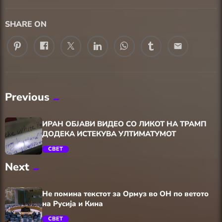
SHARE ON
email
Previous
ИРАН ОБЈАВИ ВИДЕО СО ЛИКОТ НА ТРАМП
ДОДЕКА ИСТЕКУВА УЛТИМАТУМОТ
СВЕТ
Next
trending_flat
Не помина текстот за Ормуз во ОН по ветото
на Русија и Кина
СВЕТ