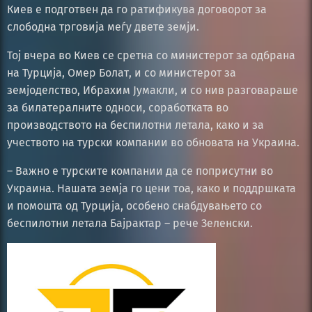
Киев е подготвен да го ратификува договорот за
слободна трговија меѓу двете земји.
Тој вчера во Киев се сретна со министерот за одбрана
на Турција, Омер Болат, и со министерот за
земјоделство, Ибрахим Јумакли, и со нив разговараше
за билатералните односи, соработката во
производството на беспилотни летала, како и за
учеството на турски компании во обновата на Украина.
– Важно е турските компании да се поприсутни во
Украина. Нашата земја го цени тоа, како и поддршката
и помошта од Турција, особено снабдувањето со
беспилотни летала Бајрактар – рече Зеленски.