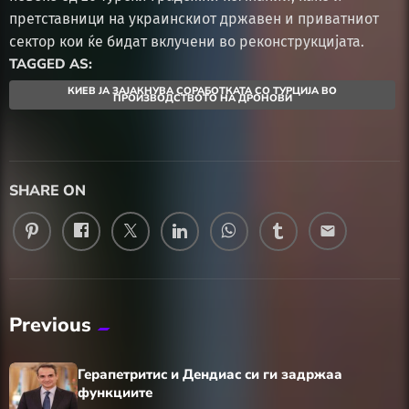
претставници на украинскиот државен и приватниот
сектор кои ќе бидат вклучени во реконструкцијата.
TAGGED AS:
КИЕВ ЈА ЗАЈАКНУВА СОРАБОТКАТА СО ТУРЦИЈА ВО
ПРОИЗВОДСТВОТО НА ДРОНОВИ
SHARE ON
email
Previous
Герапетритис и Дендиас си ги задржаа
функциите