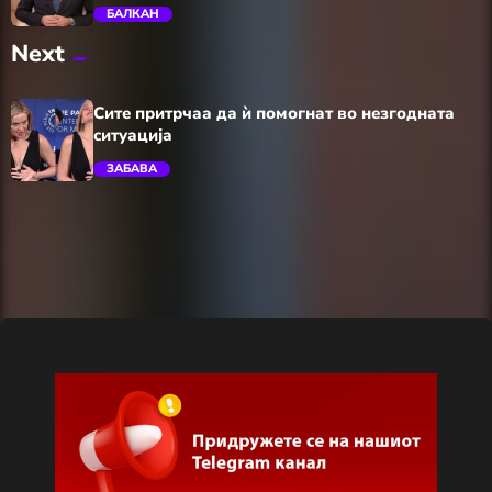
БАЛКАН
Next
trending_flat
Сите притрчаа да ѝ помогнат во незгодната
ситуација
ЗАБАВА
trending_flat