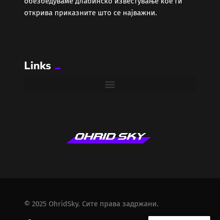
обезбедуваме длабинско известување кое ги
открива приказните што се најважни.
Links
© 2025 OhridSky. Сите права задржани.