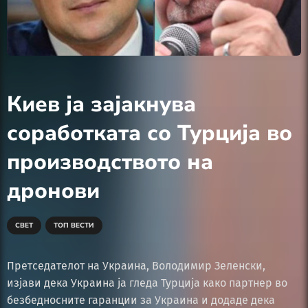
Киев ја зајакнува
соработката со Турција во
производството на
дронови
СВЕТ
ТОП ВЕСТИ
Претседателот на Украина, Володимир Зеленски,
изјави дека Украина ја гледа Турција како партнер во
безбедносните гаранции за Украина и додаде дека