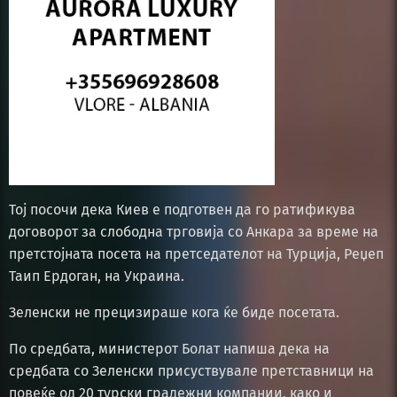
Тој посочи дека Киев е подготвен да го ратификува
договорот за слободна трговија со Анкара за време на
претстојната посета на претседателот на Турција, Реџеп
Таип Ердоган, на Украина.
Зеленски не прецизираше кога ќе биде посетата.
По средбата, министерот Болат напиша дека на
средбата со Зеленски присуствувале претставници на
повеќе од 20 турски градежни компании, како и