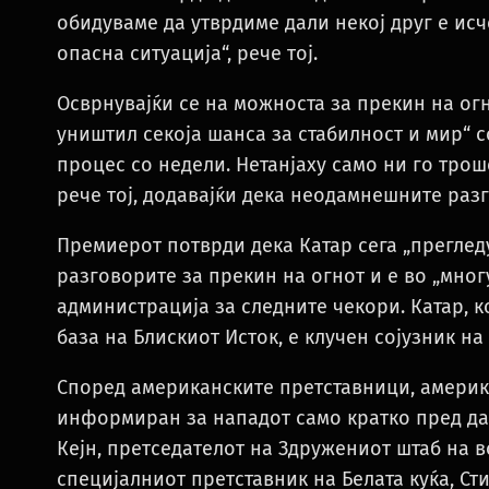
обидуваме да утврдиме дали некој друг е исч
опасна ситуација“, рече тој.
Осврнувајќи се на можноста за прекин на огн
уништил секоја шанса за стабилност и мир“ с
процес со недели. Нетанјаху само ни го трош
рече тој, додавајќи дека неодамнешните раз
Премиерот потврди дека Катар сега „прегледу
разговорите за прекин на огнот и е во „мно
администрација за следните чекори. Катар, к
база на Блискиот Исток, е клучен сојузник на
Според американските претставници, америк
информиран за нападот само кратко пред да 
Кејн, претседателот на Здружениот штаб на 
специјалниот претставник на Белата куќа, С