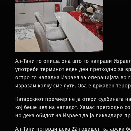
Ал-Тани го опиша она што го направи Израел 
употреби терминот еден ден претходно за вр
остро го нападна Израел за операцијата во г
изразам колку сме лути. Ова е државен терор.
Катарскиот премиер не ја откри судбината на
кој беше цел на нападот. Хамас претходно с
но дека обидот на Израел да ја ликвидира пр
Ал-Тани потврди дека 22-годишен катарски б