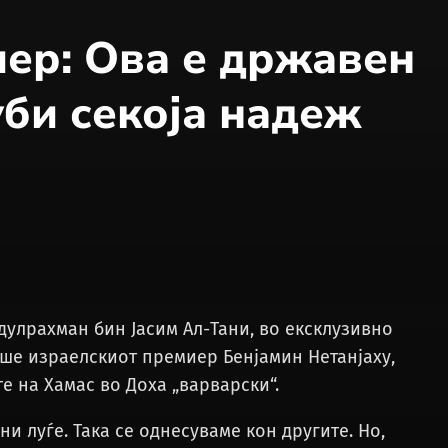
ер: Ова е државен
уби секоја надеж
улрахман бин Јасим Ал-Тани, во ексклузивно
аше израелскиот премиер Бенјамин Нетанјаху,
е на Хамас во Доха „варварски“.
 луѓе. Така се однесуваме кон другите. Но,