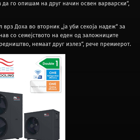
 да го опишам на друг начин освен варварски“,
 врз Доха во вторник „ја уби секоја надеж“ за
тнав со семејството на еден од заложниците
средништво, немаат друг излез“, рече премиерот.