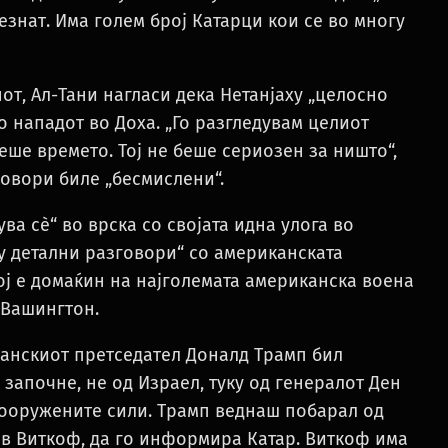
езнат. Има голем број Катарци кои се во многу
от, Ал-Тани нагласи дека Нетанјаху „целосно
о нападот во Доха. „Го разгледувам целиот
еше времето. Тој не беше сериозен за ништо“,
говори биле „бесмислени“.
ва сè“ во врска со својата идна улога во
гу детални разговори“ со американската
ој е домаќин на најголемата американска воена
 Вашингтон.
анскиот претседател Доналд Трамп бил
започне, не од Израел, туку од генералот Ден
вооружените сили. Трамп веднаш побарал од
тив Виткоф, да го информира Катар. Виткоф има