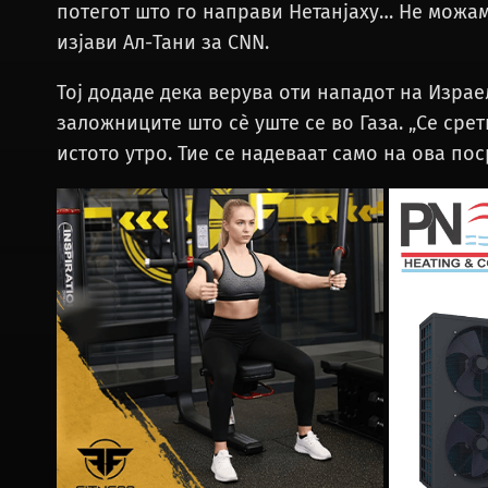
потегот што го направи Нетанјаху… Не можам
изјави Ал-Тани за CNN.
Тој додаде дека верува оти нападот на Израел
заложниците што сè уште се во Газа. „Се сре
истото утро. Тие се надеваат само на ова по