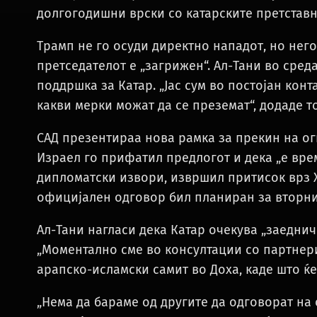
долгогодишни врски со катарските претстав
Трамп не го осуди директно нападот, но нег
претседателот е „загрижен“. Ал-Тани во сред
поддршка за Катар. „Јас сум во постојан кон
какви мерки можат да се преземат“, додаде то
САД презентираа нова рамка за прекин на огн
Израел го прифатил предлогот и дека „е врем
дипломатски извори, извршил притисок врз Х
официјален одговор бил планиран за вторник
Ал-Тани нагласи дека Катар очекува „заедни
„Моментално сме во консултации со партнери
арапско-исламски самит во Доха, каде што ќе
„Нема да бараме од другите да одговорат на