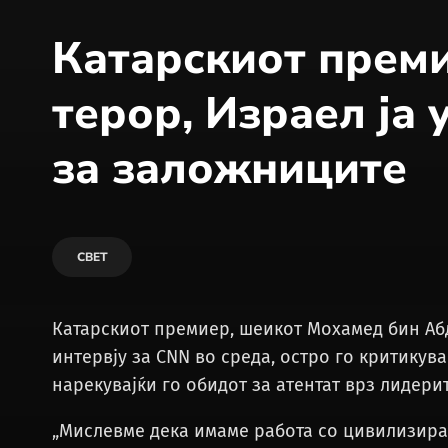
Катарскиот преми
терор, Израел ја 
за заложниците
СВЕТ
Катарскиот премиер, шеикот Мохамед бин Абд
интервју за CNN во среда, остро го критикув
нарекувајќи го обидот за атентат врз лидерит
„Мислевме дека имаме работа со цивилизирани