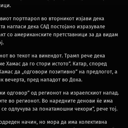
ници.
овиот портпарол во вторникот изјави дека
ата нагласи дека САД постојано изразувале
такт со американските претставници за да видам
ј.
от во текот на викендот. Трамп рече дека
е Хамас да го стори истото“. Катар, според
амас да „одговори позитивно“ на предлогот, а
 вечерта, пред нападот во Доха.
чки одговор“ од регионот на израелскиот напад.
те во регионот. Во наредните денови ќе има
 се одлучува за понатамошни чекори“, рече тој.
 одреден начин, но мора да има колективна