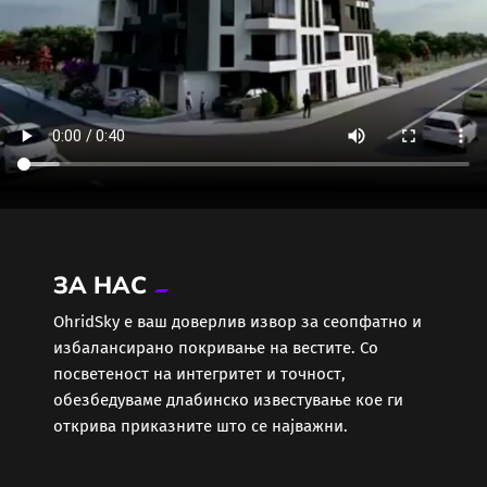
ЗА НАС
ОhridSky е ваш доверлив извор за сеопфатно и
избалансирано покривање на вестите. Со
посветеност на интегритет и точност,
обезбедуваме длабинско известување кое ги
открива приказните што се најважни.