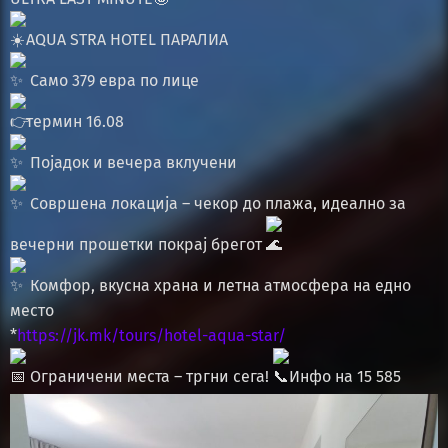
AQUA STRA HOTEL ПАРАЛИА
Само 379 евра по лице
термин 16.08
Појадок и вечера вклучени
Совршена локација – чекор до плажа, идеално за
вечерни прошетки покрај брегот
Комфор, вкусна храна и летна атмосфера на едно
место
*
https://jk.mk/tours/hotel-aqua-star/
Ограничени места – тргни сега!
Инфо на 15 585