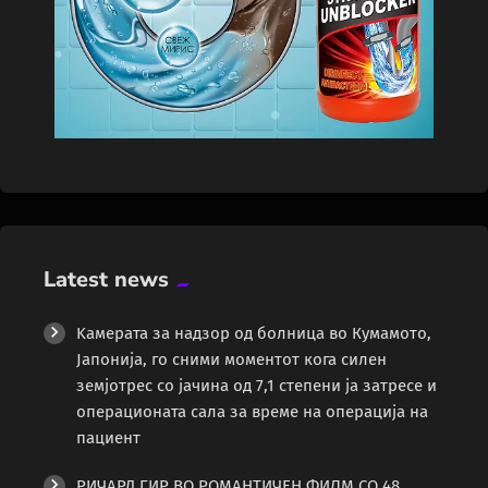
Latest news
Kамерата за надзор од болница во Кумамото,
Јапонија, го сними моментот кога силен
земјотрес со јачина од 7,1 степени ја затресе и
операционата сала за време на операција на
пациент
РИЧАРД ГИР ВО РОМАНТИЧЕН ФИЛМ СО 48