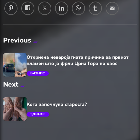
email
Previous
Откриена неверојатната причина за првиот
пламен што ја фрли Црна Гора во хаос
БИЗНИС
Next
trending_flat
Кога започнува староста?
ЗДРАВЈЕ