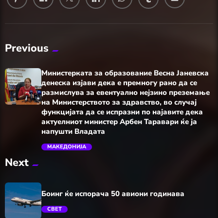
Previous
Министерката за образование Весна Јаневска
денеска изјави дека е премногу рано да се
размислува за евентуално нејзино преземање
на Министерството за здравство, во случај
функцијата да се испразни по најавите дека
актуелниот министер Арбен Таравари ќе ја
напушти Владата
trending_flat
МАКЕДОНИЈА
Next
Боинг ќе испорача 50 авиони годинава
СВЕТ