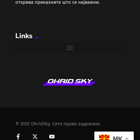
открива приказните што се најважни.
Links
© 2025 OhridSky. Сите права задржани.
MK