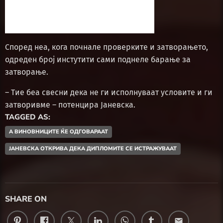
Според неа, кога почнале проверките и затворањето,
одреден број инстутити сами поднеле барање за
затворање.
– Тие беа свесни дека не ги исполнуваат условите и ги
затворивме – потенцира Јаневска.
TAGGED AS:
А ВИНОВНИЦИТЕ ЌЕ ОДГОВАРААТ
ЈАНЕВСКА ОТКРИВА ДЕКА ДИПЛОМИТЕ СЕ ИСТРАЖУВААТ
SHARE ON
email