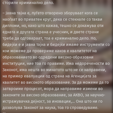
сториле криминално дело.
– Јавна тајна е, луѓето отворено зборуваат кога се
наоѓаат во приватен круг, дека се стекнале со такви
дипломи, но, како што кажав, тешко се докажува оти
едната и другата страна е учесник, и двете страни
треба да одговараат, тоа е криминално дело. Но,
бидејќи е и јавна тајна и бидејќи имаме инструменти со
кои можеме да провериме каков е квалитетот на
образованието во одредени високо-образовни
институции, ние тоа го правиме. Има недоречености во
Законот, има нешта во минатото што не се направени,
на пример евалуации од страна на Агенцијата за
квалитет во високото образование. За да можеме да го
затвроиме процесот, мора да направиме измени во
законите за високо образование, за АКВО, за научно-
истражувачка дејност, за иновации,… Она што ни го
дозволува Законот за наука, тоа го спроведуваме.