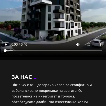
ЗА НАС
ОhridSky е ваш доверлив извор за сеопфатно и
избалансирано покривање на вестите. Со
посветеност на интегритет и точност,
обезбедуваме длабинско известување кое ги