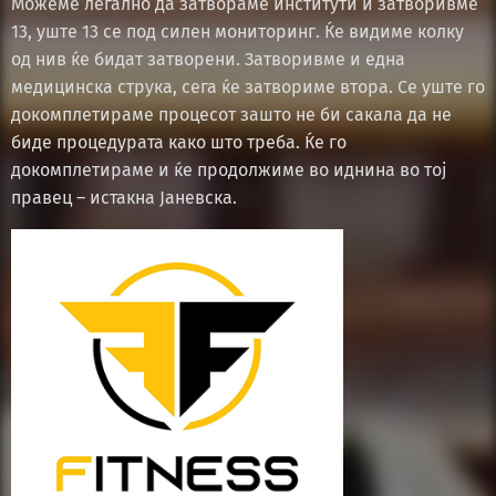
Можеме легално да затвораме институти и затворивме
13, уште 13 се под силен мониторинг. Ќе видиме колку
од нив ќе бидат затворени. Затворивме и една
медицинска струка, сега ќе затвориме втора. Се уште го
докомплетираме процесот зашто не би сакала да не
биде процедурата како што треба. Ќе го
докомплетираме и ќе продолжиме во иднина во тој
правец – истакна Јаневска.