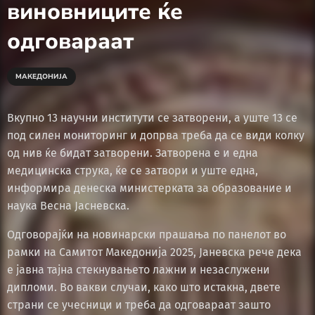
виновниците ќе
одговараат
МАКЕДОНИЈА
Вкупно 13 научни институти се затворени, а уште 13 се
под силен мониторинг и допрва треба да се види колку
од нив ќе бидат затворени. Затворена е и една
медицинска струка, ќе се затвори и уште една,
информира денеска министерката за образование и
наука Весна Јасневска.
Одговорајќи на новинарски прашања по панелот во
рамки на Самитот Македонија 2025, Јаневска рече дека
е јавна тајна стекнувањето лажни и незаслужени
дипломи. Во вакви случаи, како што истакна, двете
страни се учесници и треба да одговараат зашто