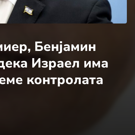
иер, Бенјамин
 дека Израел има
земе контролата