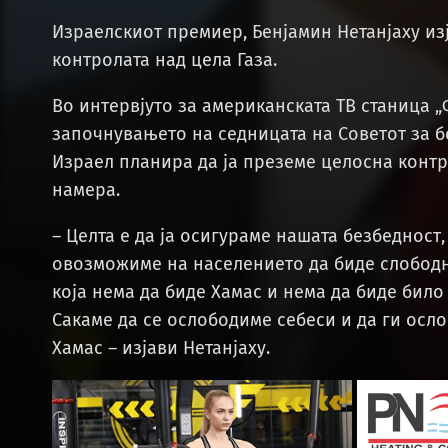
Израелскиот премиер, Бенјамин Нетанјаху из
контролата над цела Газа.
Во интервјуто за американската ТВ станица 
започнувањето на седницата на Советот за 
Израел планира да ја преземе целосна контро
намера.
– Целта е да ја осигураме нашата безбедност,
овозможиме на населението да биде слободно
која нема да биде Хамас и нема да биде било
Сакаме да се ослободиме себеси и да ги осл
Хамас – изјави Нетанјаху.