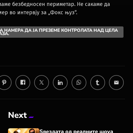
имаме безбедносен периметар. Не сакаме да
ер во интервју за „Фокс њуз“.
МА НАМЕРА ДА ЈА ПРЕЗЕМЕ КОНТРОЛАТА НАД ЦЕЛА
АЗА.
email
Next
Ѕвездата од реалните шоуа