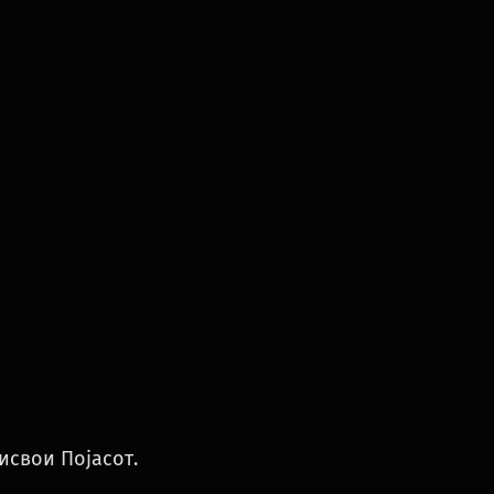
исвои Појасот.