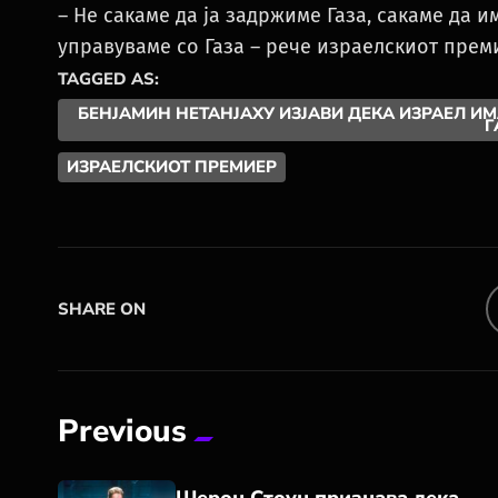
– Не сакаме да ја задржиме Газа, сакаме да 
управуваме со Газа – рече израелскиот преми
TAGGED AS:
БЕНЈАМИН НЕТАНЈАХУ ИЗЈАВИ ДЕКА ИЗРАЕЛ И
Г
ИЗРАЕЛСКИОТ ПРЕМИЕР
SHARE ON
Previous
Шерон Стоун признава дека