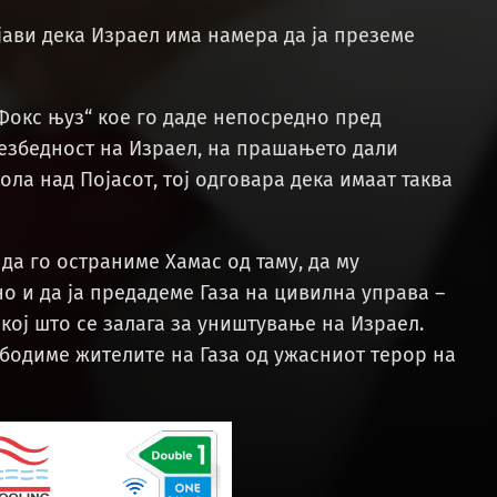
јави дека Израел има намера да ја преземе
„Фокс њуз“ кое го даде непосредно пред
безбедност на Израел, на прашањето дали
ла над Појасот, тој одговара дека имаат таква
 да го остраниме Хамас од таму, да му
 и да ја предадеме Газа на цивилна управа –
 кој што се залага за уништување на Израел.
ободиме жителите на Газа од ужасниот терор на