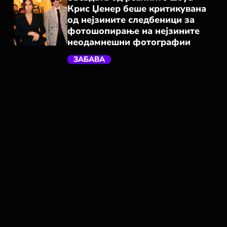
Крис Џенер беше критикувана
од нејзините следбеници за
фотошопирање на нејзините
неодамнешни фотографии
ЗАБАВА
trending_flat