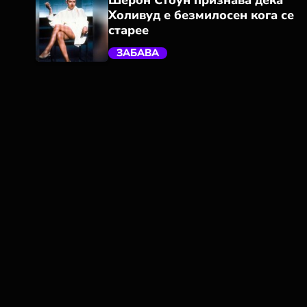
Холивуд е безмилосен кога се
старее
ЗАБАВА
trending_flat