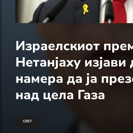
Израелскиот прем
Нетанјаху изјави
намера да ја пре
над цела Газа
СВЕТ