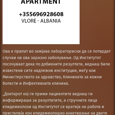
Ова е првпат во земјава лабораториски да се потврдат
случаи на ова заразно заболување. Од Институтот
посочуваат дека по добиените резултати, веднаш биле
известени сите надлежни институции, меѓу кои
Министерството за здравство, Клиниката за кожни
болести и Инфективната клиника.
„Докторот кој ги прими пациентите веднаш ги
информираше за резултатите, а стручните лица
епидемиолози од Институтот се вратија на работа и
пристапија кон епидемиолошко анкетирање на двете