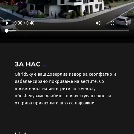
ЗА НАС
ОhridSky е ваш доверлив извор за сеопфатно и
избалансирано покривање на вестите. Со
посветеност на интегритет и точност,
обезбедуваме длабинско известување кое ги
открива приказните што се најважни.