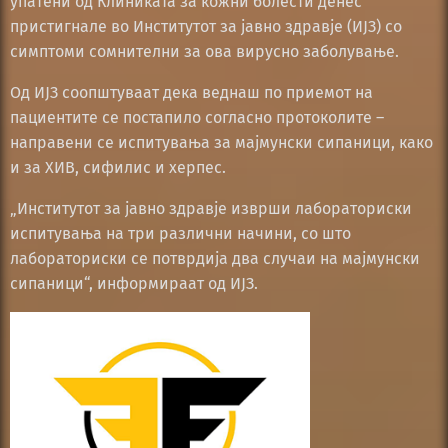
упатени од Клиниката за кожни болести денес
пристигнале во Институтот за јавно здравје (ИЈЗ) со
симптоми сомнителни за ова вирусно заболување.
Од ИЈЗ соопштуваат дека веднаш по приемот на
пациентите се постапило согласно протоколите –
направени се испитувања за мајмунски сипаници, како
и за ХИВ, сифилис и херпес.
„Институтот за јавно здравје изврши лабораториски
испитувања на три различни начини, со што
лабораториски се потврдија два случаи на мајмунски
сипаници“, информираат од ИЈЗ.