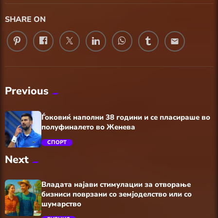
SHARE ON
email
Previous
Ѓоковиќ наполни 38 години и се пласираше во
полуфиналето во Женева
СПОРТ
Next
trending_flat
Владата најави стимулации за отворање
бизниси поврзани со земјоделство или со
шумарство