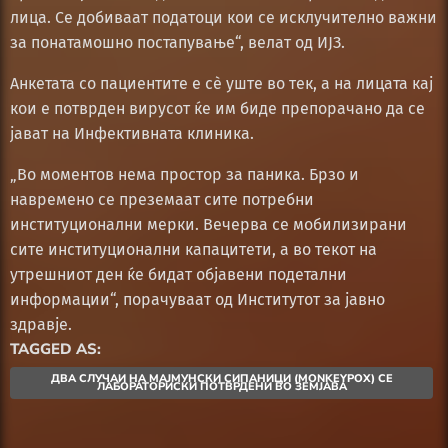
лица. Се добиваат податоци кои се исклучително важни
за понатамошно постапување“, велат од ИЈЗ.
Анкетата со пациентите е сè уште во тек, а на лицата кај
кои е потврден вирусот ќе им биде препорачано да се
јават на Инфективната клиника.
„Во моментов нема простор за паника. Брзо и
навремено се преземаат сите потребни
институционални мерки. Вечерва се мобилизирани
сите институционални капацитети, а во текот на
утрешниот ден ќе бидат објавени подетални
информации“, порачуваат од Институтот за јавно
здравје.
TAGGED AS:
ДВА СЛУЧАИ НА МАЈМУНСКИ СИПАНИЦИ (MONKEYPOX) СЕ
ЛАБОРАТОРИСКИ ПОТВРДЕНИ ВО ЗЕМЈАВА