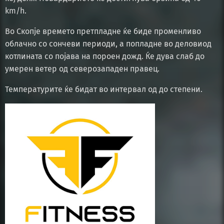
km/h.
Во Скопје времето претпладне ќе биде променливо
облачно со сончеви периоди, а попладне во деловиод
котлината со појава на пороен дожд. Ќе дува слаб до
умерен ветер од северозападен правец.
Температурите ќе бидат во интервал од до степени.