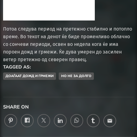
Потоа следува период на претежно стабилно и потопло
време. Во текот на денот ќе биде променливо облачно
со сончеви периоди, освен во недела кога ќе има
пороен дожд и грмежи. Ќе дува умерен до засилен
ветер претежно од северен правец.
TAGGED AS:
ДОАЃААТ ДОЖД И ГРМЕЖИ
НО НЕ ЗА ДОЛГО
SHARE ON
email