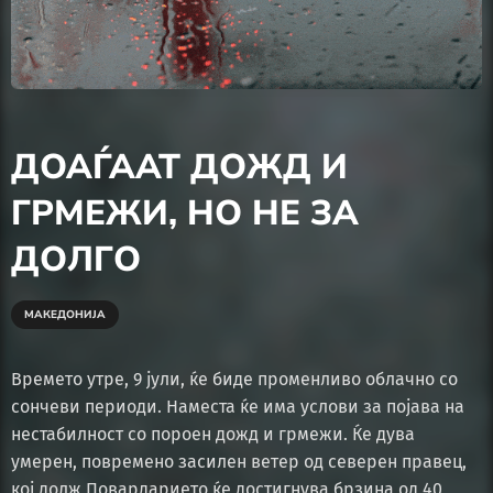
ДОАЃААТ ДОЖД И
ГРМЕЖИ, НО НЕ ЗА
ДОЛГО
МАКЕДОНИЈА
Времето утре, 9 јули, ќе биде променливо облачно со
сончеви периоди. Наместа ќе има услови за појава на
нестабилност со пороен дожд и грмежи. Ќе дува
умерен, повремено засилен ветер од северен правец,
кој долж Повардарието ќе достигнува брзина од 40