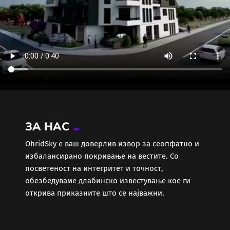
ЗА НАС
ОhridSky е ваш доверлив извор за сеопфатно и
избалансирано покривање на вестите. Со
посветеност на интегритет и точност,
обезбедуваме длабинско известување кое ги
открива приказните што се најважни.