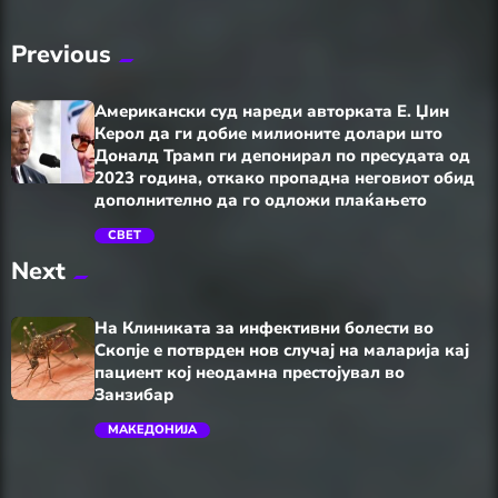
Previous
Американски суд нареди авторката Е. Џин
Керол да ги добие милионите долари што
Доналд Трамп ги депонирал по пресудата од
2023 година, откако пропадна неговиот обид
дополнително да го одложи плаќањетo
СВЕТ
trending_flat
Next
На Клиниката за инфективни болести во
Скопје е потврден нов случај на маларија кај
пациент кој неодамна престојувал во
Занзибар
МАКЕДОНИЈА
trending_flat