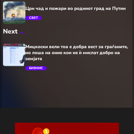
Црн чад и пожари во родниот град на Путин
СВЕТ
Next
trending_flat
Мицкоски вели тоа е добра вест за граѓаните,
но лоша на оние кои не ѝ мислат добро на
земјата
БИЗНИС
trending_flat