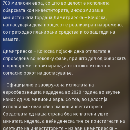
700 милиони евра, со што во целост е исполнета
обврската кон инвеститорите, информираше
министерката Гордана Димитриеска – Кочоска,
нагласувајќи дека процесот е реализиран навремено,
со претходно планирани средства и со заштеди на
камати.
Димитриеска – Кочоска појасни дека отплатата е
спроведена во неколку фази, при што дел од обврската
е предвреме сервисирана, а остатокот исплатен
согласно рокот на достасување.
– Официјално е заокружена исплатата на
еврообврзницата издадена во 2020 година во вкупен
износ од 700 милиони евра. Со тоа, во целост ја
исполнивме оваа обврска кон инвеститорите.
Средствата од наша страна беа исплатени уште
минатата недела, а веќе денеска тие се пристигнати на
сметките на инвеститорите – изјави Димитриеска –