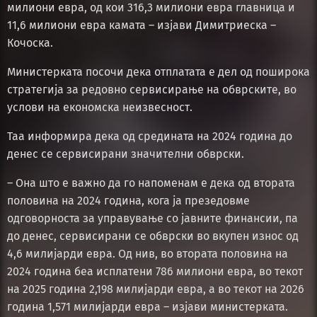
милиони евра, од кои 316,3 милиони евра главница и
11,6 милиони евра камата – изјави Димитриеска –
Кочоска.
Министерката посочи дека отплатата е дел од поширока
стратегија за редовно сервисирање на обврските, во
услови на економска неизвесност.
Таа информира дека од средината на 2024 година до
денес се сервисирани значителни обврски.
– Она што е важно да го напоменам е дека од втората
половина на 2024 година, кога ја презедовме
одговорноста за управување со јавните финансии, па
до денес, сервисирани се обврски во вкупен износ од
4,6 милијарди евра. Од нив, во втората половина на
2024 година беа исплатени 786 милиони евра, во текот
на 2025 година 2,198 милијарди евра, а во текот на 2026
година 1,571 милијарди евра – изјави министерката.