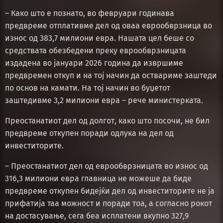
– Како што е познато, во февруари годинава
предвреме отплативме дел од оваа еврообврзница во
износ од 383,7 милиони евра. Нашата цел беше со
средствата обезбедени преку еврообврзницата
издадена во јануари 2026 година да извршиме
предвремен откуп и на тој начин да оствариме заштеди
по основ на камати. На тој начин во буџетот
заштедивме 3,2 милиони евра – рече министерката.
Преостанатиот дел од долгот, како што посочи, не бил
предвреме откупен поради одлука на дел од
инвеститорите.
– Преостанатиот дел од еврообврзницата во износ од
316,3 милиони евра главница не можеше да биде
предвреме откупен бидејќи дел од инвеститорите не ја
прифатија таа можност и поради тоа, а согласно рокот
на достасување, сега беа исплатени вкупно 327,9