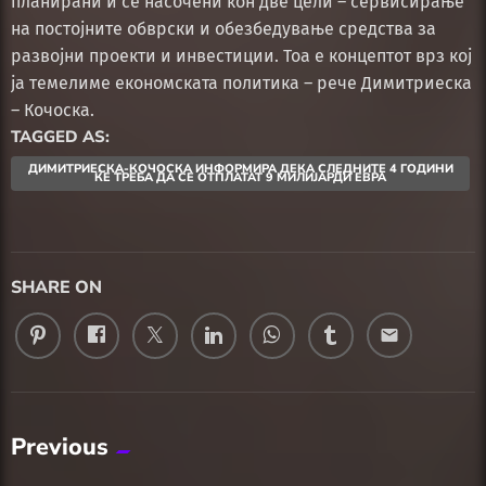
планирани и се насочени кон две цели – сервисирање
на постојните обврски и обезбедување средства за
развојни проекти и инвестиции. Тоа е концептот врз кој
ја темелиме економската политика – рече Димитриеска
– Кочоска.
TAGGED AS:
ДИМИТРИЕСКА-КОЧОСКА ИНФОРМИРА ДЕКА СЛЕДНИТЕ 4 ГОДИНИ
ЌЕ ТРЕБА ДА СЕ ОТПЛАТАТ 9 МИЛИЈАРДИ ЕВРА
SHARE ON
email
Previous