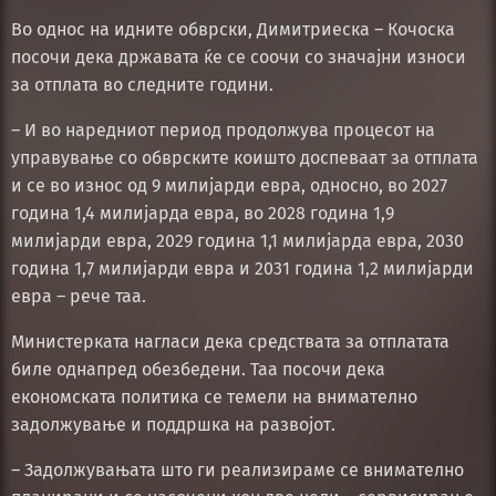
Во однос на идните обврски, Димитриеска – Кочоска
посочи дека државата ќе се соочи со значајни износи
за отплата во следните години.
– И во наредниот период продолжува процесот на
управување со обврските коишто доспеваат за отплата
и се во износ од 9 милијарди евра, односно, во 2027
година 1,4 милијарда евра, во 2028 година 1,9
милијарди евра, 2029 година 1,1 милијарда евра, 2030
година 1,7 милијарди евра и 2031 година 1,2 милијарди
евра – рече таа.
Министерката нагласи дека средствата за отплатата
биле однапред обезбедени. Таа посочи дека
економската политика се темели на внимателно
задолжување и поддршка на развојот.
– Задолжувањата што ги реализираме се внимателно