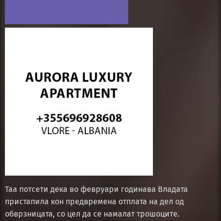
Таа потсети дека во февруари годинава Владата
пристапила кон предвремена отплата на дел од
обврзницата, со цел да се намалат трошоците.