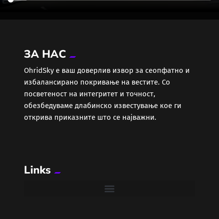
ЗА НАС
ОhridSky е ваш доверлив извор за сеопфатно и
избалансирано покривање на вестите. Со
посветеност на интегритет и точност,
обезбедуваме длабинско известување кое ги
открива приказните што се најважни.
Links