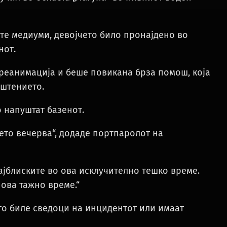
те медиуми, девојчето било пронајдено во
нот.
еанимација и беше повикана брза помош, која
пштението.
о напуштат базенот.
чето вечерва“, додаде портпаролот на
ајблиските во ова исклучително тешко време.
 ова тажно време.“
то биле сведоци на инцидентот или имаат