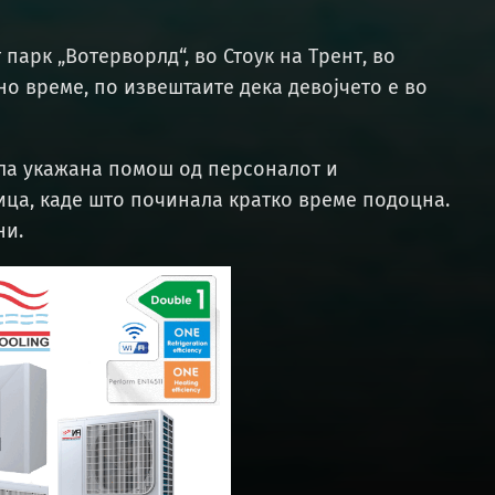
арк „Вотерворлд“, во Стоук на Трент, во
но време, по извештаите дека девојчето е во
ила укажана помош од персоналот и
ица, каде што починала кратко време подоцна.
ни.