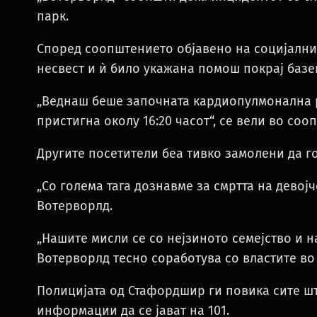
парк.
Според соопштението објавено на социјални
несвест и ѝ било укажана помош покрај базе
„Веднаш беше започната кардиопулмонална р
пристигна околу 16:20 часот“, се вели во соо
Другите посетители беа тивко замолени да г
„Со голема тага дознавме за смртта на девој
Вотерворлд.
„Нашите мисли се со нејзиното семејство и н
Вотерворлд тесно соработува со властите во
Полицијата од Стафордшир ги повика сите ш
информации да се јават на 101.