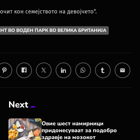
очит кон семејството на девојчето“.
Т ВО ВОДЕН ПАРК ВО ВЕЛИКА БРИТАНИЈА
email
Next
Овие шест намирници
придонесуваат за подобро
здравје на мозокот