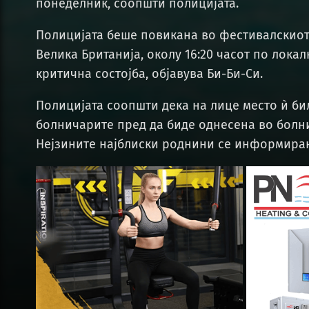
понеделник, соопшти полицијата.
Полицијата беше повикана во фестивалскиот п
Велика Британија, околу 16:20 часот по локал
критична состојба, објавува Би-Би-Си.
Полицијата соопшти дека на лице место ѝ б
болничарите пред да биде однесена во болн
Нејзините најблиски роднини се информира