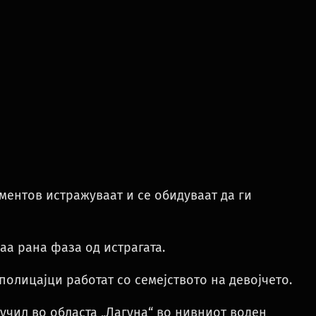
ментов истражуваат и се обидуваат да ги
аа рана фаза од истрагата.
олицајци работат со семејството на девојчето.
учил во областа „Лагуна“ во нивниот воден