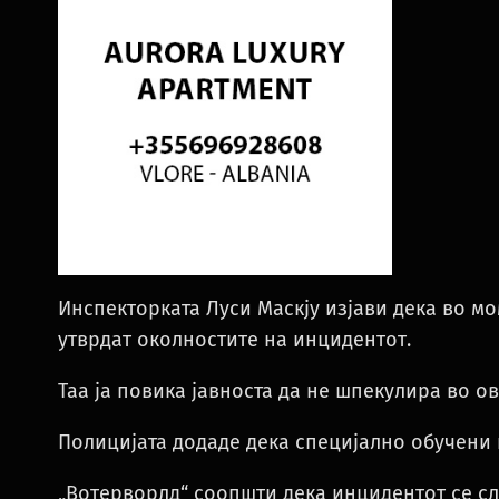
Инспекторката Луси Маскју изјави дека во мо
утврдат околностите на инцидентот.
Таа ја повика јавноста да не шпекулира во ов
Полицијата додаде дека специјално обучени п
„Вотерворлд“ соопшти дека инцидентот се сл