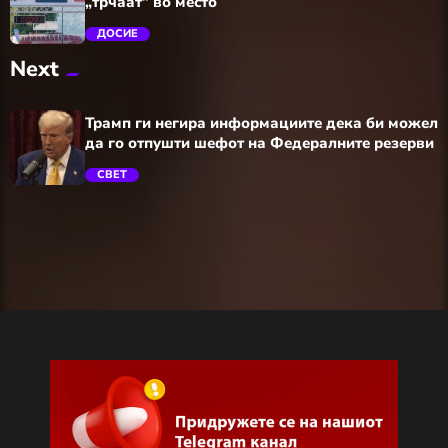
„трчаат” во место
ДОСИЕ
Next
trending_flat
Трамп ги негира информациите дека би можел
да го отпушти шефот на Федералните резерви
СВЕТ
trending_flat