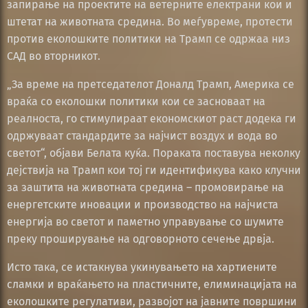
запирање на проектите на ветерните електрани кои и
штетат на животната средина. Во меѓувреме, протести
против еколошките политики на Трамп се одржаа низ
САД во вторникот.
„За време на претседателот Доналд Трамп, Америка се
враќа со еколошки политики кои се засноваат на
реалноста, го стимулираат економскиот раст додека ги
одржуваат стандардите за најчист воздух и вода во
светот“, објави Белата куќа. Пораката поставува неколку
дејствија на Трамп кои тој ги идентификува како клучни
за заштита на животната средина – промовирање на
енергетските иновации и производство на најчиста
енергија во светот и паметно управување со шумите
преку проширување на одговорното сечење дрвја.
Исто така, се истакнува укинувањето на хартиените
сламки и враќањето на пластичните, елиминацијата на
еколошките регулативи, развојот на јавните површини