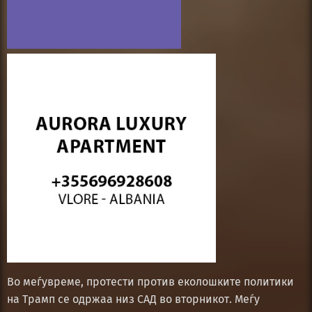
Во меѓувреме, протести против еколошките политики
на Трамп се одржаа низ САД во вторникот. Меѓу