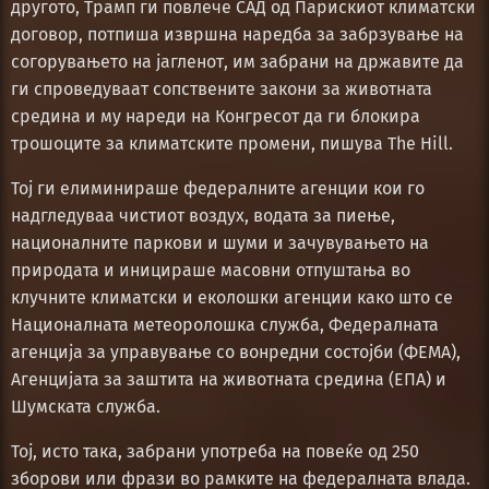
другото, Трамп ги повлече САД од Парискиот климатски
договор, потпиша извршна наредба за забрзување на
согорувањето на јагленот, им забрани на државите да
ги спроведуваат сопствените закони за животната
средина и му нареди на Конгресот да ги блокира
трошоците за климатските промени, пишува The Hill.
Тој ги елиминираше федералните агенции кои го
надгледуваа чистиот воздух, водата за пиење,
националните паркови и шуми и зачувувањето на
природата и иницираше масовни отпуштања во
клучните климатски и еколошки агенции како што се
Националната метеоролошка служба, Федералната
агенција за управување со вонредни состојби (ФЕМА),
Агенцијата за заштита на животната средина (ЕПА) и
Шумската служба.
Тој, исто така, забрани употреба на повеќе од 250
зборови или фрази во рамките на федералната влада.