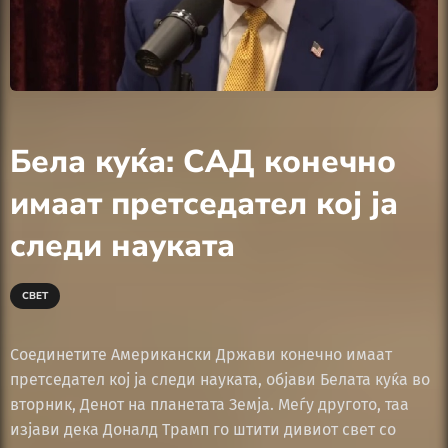
Бела куќа: САД конечно
имаат претседател кој ја
следи науката
СВЕТ
Соединетите Американски Држави конечно имаат
претседател кој ја следи науката, објави Белата куќа во
вторник, Денот на планетата Земја. Меѓу другото, таа
изјави дека Доналд Трамп го штити дивиот свет со