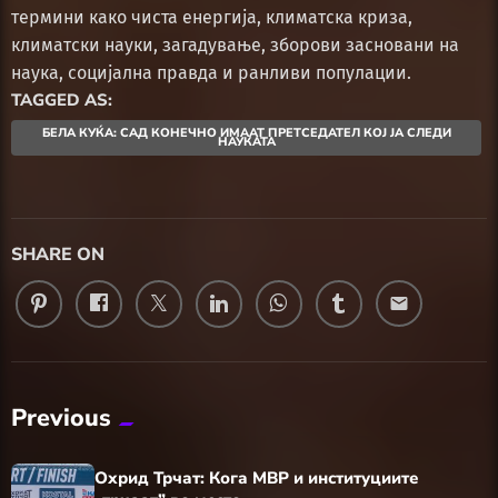
термини како чиста енергија, климатска криза,
климатски науки, загадување, зборови засновани на
наука, социјална правда и ранливи популации.
TAGGED AS:
БЕЛА КУЌА: САД КОНЕЧНО ИМААТ ПРЕТСЕДАТЕЛ КОЈ ЈА СЛЕДИ
НАУКАТА
SHARE ON
email
Previous
Охрид Трчат: Кога МВР и институциите