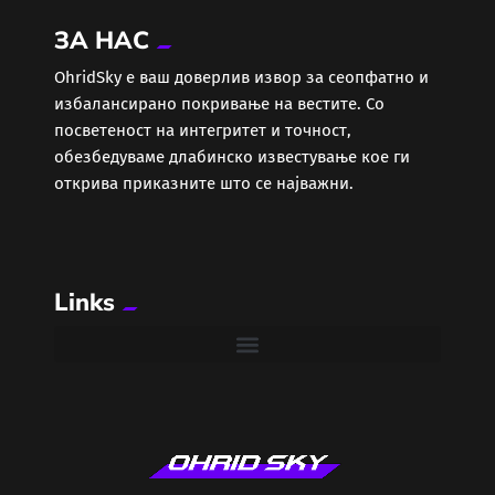
ЗА НАС
ОhridSky е ваш доверлив извор за сеопфатно и
избалансирано покривање на вестите. Со
посветеност на интегритет и точност,
обезбедуваме длабинско известување кое ги
открива приказните што се најважни.
Links