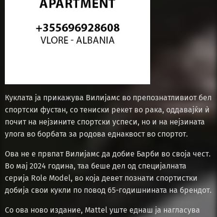
Куклата ја прикажува Вилијамс во препознатливиот бел
спортски фустан, со тениски рекет во рака, оддавајќи ѝ
почит на нејзините спортски успеси, но и на нејзината
улога во борбата за родова еднаквост во спортот.
Ова не е првпат Вилијамс да добие Барби во своја чест.
Во мај 2024 година, таа беше дел од специјалната
серија Role Model, во која девет познати спортистки
добија свои кукли по повод 65-годишнината на брендот.
Со ова ново издание, Mattel уште еднаш ја нагласува