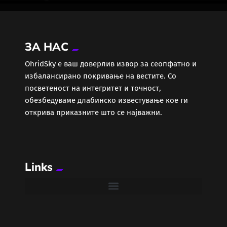
ЗА НАС
ОhridSky е ваш доверлив извор за сеопфатно и
избалансирано покривање на вестите. Со
посветеност на интегритет и точност,
обезбедуваме длабинско известување кое ги
открива приказните што се најважни.
Links