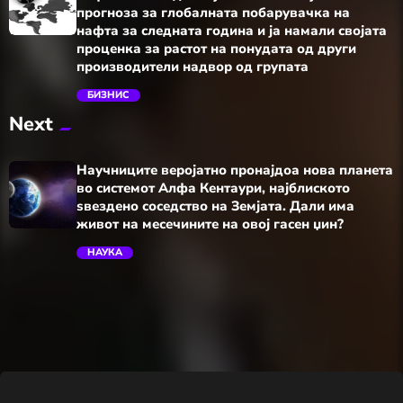
прогноза за глобалната побарувачка на
нафта за следната година и ја намали својата
проценка за растот на понудата од други
производители надвор од групата
trending_flat
БИЗНИС
Next
Научниците веројатно пронајдоа нова планета
во системот Алфа Кентаури, најблиското
ѕвездено соседство на Земјата. Дали има
живот на месечините на овој гасен џин?
НАУКА
trending_flat