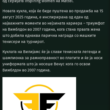
од серијата Inspiring Women на Mattel.
Новата кукла, која ќе биде пуштена во продажба на 15
август 2025 година, е инспирирана од еден од
најважните моменти во нејзината кариера – триумфот
на Вимблдон во 2007 година, кога стана првата жена
што добила еднаква парична награда со машките
тенисери на турнирот.
Куклата на Вилијамс ќе ја слави тениската легенда и
шампионка за рамноправност во платите и ќе ја носи
униформата што ја носеше Венус кога го освои
Вимблдон во 2007 година.