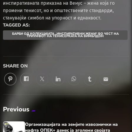
инспиративната приказна на Венус – жена која го
промени тенисот, но и општествените стандарди,
станувајќи симбол на упорност и еднаквост.
TAGGED AS:
БАРБИ ОД КОЛЕКЦИЈАТА „ИНСПИРАТИВНИ ЖЕНИ“ ВО ЧЕСТ НА
ТРИУМФОТ НА ТЕНИСЕРКАТА НА ВИМБЛДОН
SHARE ON
email
Previous
Организацијата на земјите извознички на
нафта ОПЕК+ денес ја зголеми својата