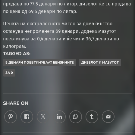
продава по 77,5 денари по литар. дизелот ќе се продава
по цена од 69,5 денари по литар.
Цената на екстралесното масло за домаќинство
останува непроменета 69 денари, додека мазутот
поевтинува за 0,4 денари и ќе чини 36,7 денари по
килограм.
TAGGED AS:
5 ДЕНАРИ ПОЕВТИНУВААТ БЕНЗИНИТЕ
ДИЗЕЛОТ И МАЗУТОТ
ЗА 0
SHARE ON
email