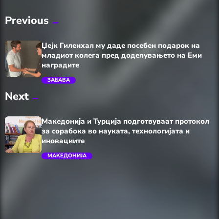
Previous
Џејк Гиленхал му даде посебен подарок на
младиот колега пред доделувањето на Еми
наградите
ЗАБАВА
Next
trending_flat
Македонија и Турција подготвуваат протокол
за сорабока во науката, технологијата и
иновациите
МАКЕДОНИЈА
trending_flat