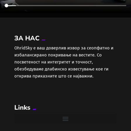
ЗА НАС
ОhridSky е ваш доверлив извор за сеопфатно и
избалансирано покривање на вестите. Со
посветеност на интегритет и точност,
обезбедуваме длабинско известување кое ги
открива приказните што се најважни.
Links