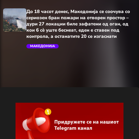
До 18 часот денес, Македонија се соочува со
сериозен бран пожари на отворен простор –
дури 27 локации биле зафатени од оган, од
кои 6 сè уште беснеат, еден е ставен под
контрола, а останатите 20 се изгаснати
МАКЕДОНИЈА
trending_flat