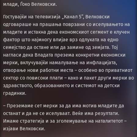
млади, Ѓоко Велковски.
Гостувајќи на телевизија „Канал 5“, Велковски
одговараше на прашања поврзани со иселувањето на
младите и истакна дека економскиот сегмент е клучен
фактор што најмногу влијае врз одлуката на едно
семејство да остане или да замине од земјата. Тој
нагласи дека Владата презема конкретни економски
мерки, вклучувајќи намалување на инфлацијата,
отворање нови работни места – особено во приватниот
сектор со повисоки плати – како и пакет други мерки во
здравството, образованието и системот на детски
градинки.
– Преземаме сет мерки за да има мотив младите да
останат и да не се иселуваат. Веќе има резултати.
Имаме стратегија и за зголемување на наталитетот –
изјави Велковски.