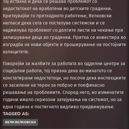
Тој истакна и дека се решава проблемот со
недостатокот на вработени во детските градинки.
Криткувајќи го претходното работење, Велковски
нагласи дека сега се постапува системски и се
надминува проблемот со долгите листи на чекање при
запишување деца во градинки. Притоа се инвестира во
изградба на нови објекти и проширување на постојните
капацитети.
Говорејќи за жалбите за работата во одделни центри за
социјални работи, тој призна дека во минатото се
констатирани недостатоци, но посочи дека инспекциите
се засилени на терен за побрзо и поефикасно
решавање на проблемите. Според него, во изминатите
години имало сериозни затајувања на системот, но за
една година е постигнато видливо придвижување.
TAGGED AS:
ВЕЛИ ВЕЛКОВСКИ