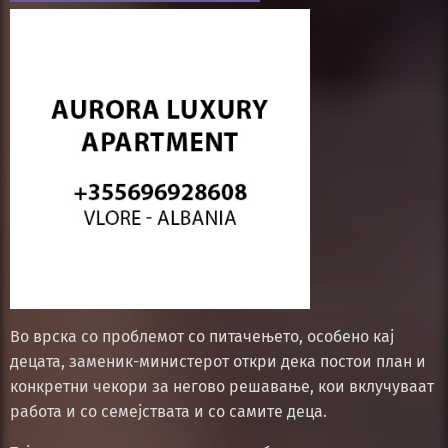
Во врска со проблемот со питачењето, особено кај
децата, заменик-министерот откри дека постои план и
конкретни чекори за негово решавање, кои вклучуваат
работа и со семејствата и со самите деца.