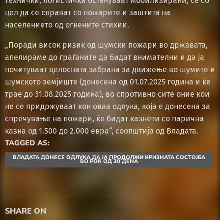
технички, логистички остануваат мобилизирани, сè со
цел да се справат со пожарите и заштита на
населението од огнените стихии.
„Поради висок ризик од шумски пожари во државата,
апелираме до граѓаните да бидат внимателни и да ја
почитуваат целосната забрана за движење во шумите и
шумското земјиште (донесена од 01.07.2025 година и ќе
трае до 31.08.2025 година), во спротивно сите оние кои
не се придржуваат кон оваа одлука, која е донесена за
спречување на пожари, ќе бидат казнети со парична
казна од 1.500 до 2.000 евра“, соопштија од Владата.
TAGGED AS:
ВЛАДАТА ДОНЕСЕ ОДЛУКА ДА ЈА ПРОДОЛЖИ КРИЗНАТА СОСТОЈБА
ВО РОК ОД 30 ДЕНА
SHARE ON