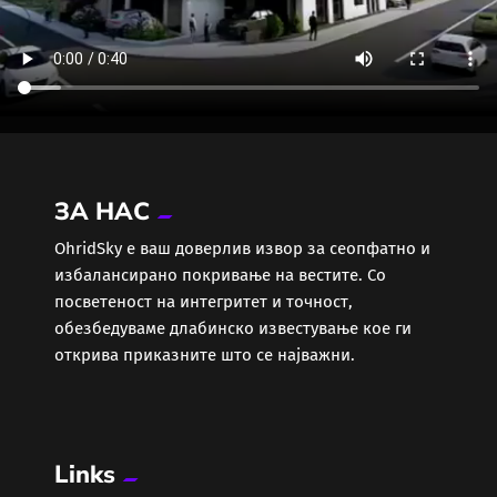
ЗА НАС
ОhridSky е ваш доверлив извор за сеопфатно и
избалансирано покривање на вестите. Со
посветеност на интегритет и точност,
обезбедуваме длабинско известување кое ги
открива приказните што се најважни.
Links