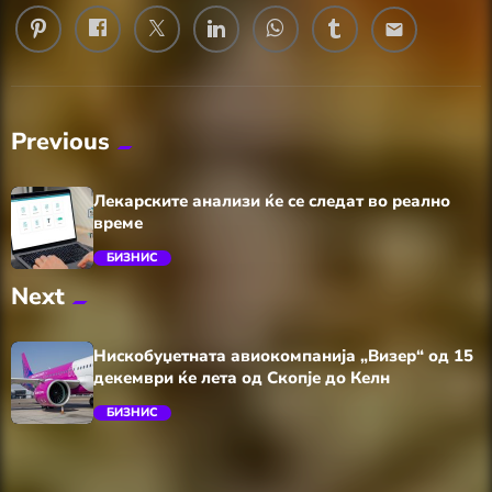
email
Previous
Лекарските анализи ќе се следат во реално
време
БИЗНИС
Next
trending_flat
Нискобуџетната авиокомпанија „Визер“ од 15
декември ќе лета од Скопје до Келн
БИЗНИС