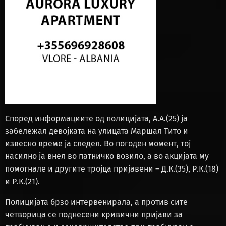
Според информациите од полицијата, А.А.(25) ја
забележал девојката на улицата Маршал Тито и
извесно време ја следел. Во погоден момент, тој
насилно ја внел во патничко возило, а во акцијата му
помогнале и другите тројца пријавени – Д.К.(35), Р.К.(18)
и Р.К.(21).
Полицијата брзо интервенирала, а против сите
четворица се поднесени кривични пријави за