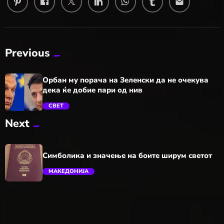
email
Previous
Орбан му порача на Зеленски да не очекува
дека ќе добие пари од нив
СВЕТ
Next
trending_flat
Симболика и значење на боите ширум светот
МАКЕДОНИЈА
trending_flat