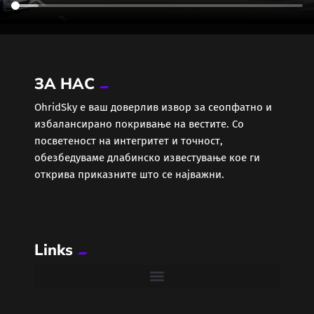
ЗА НАС
ОhridSky е ваш доверлив извор за сеопфатно и
избалансирано покривање на вестите. Со
посветеност на интегритет и точност,
обезбедуваме длабинско известување кое ги
открива приказните што се најважни.
Links