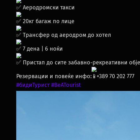
Аеродромски такси
20кг багаж по лице
Трансфер од аеродром до хотел
7 дена | 6 ноќи
Пристап до сите забавно-рекреативни обје
Резервации и повеќе инфо:
+389 70 202 777
#бидиТурист
#BeATourist