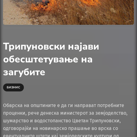
Трипуновски најави
обесштетување на
загубите
БИЗНИС
Обврска на општините е да ги направат потребните
проценки, рече денеска министерот за земјоделство,
шумарство и водостопанство Цветан Трипуновски,
одговорајќи на новинарско прашање во врска со
евентуалните штети кај земјоделските култури од