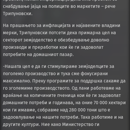
снабдување јајца на полиците во маркетите – рече
Трипуновски.
На прашањето за инфлацијата и најавените владини
мерки, Трипуновски потсети дека примарна цел на
секторот земјоделство е обезбедување доволно
производи и преработки кои ќе ги задоволат
потребите на домашниот пазар.
-Нашата цел е да ги стимулираме земјоделците за
поголемо производство и тука сме фокусирани
максимално. Преку програмите за поддршка сакаме да
го зголемиме производството. Од лани работевме на
враќање на количините пченица кои ќе ги задоволат
домашните потреби и годинава, на оние 70 000 хектари
кои ги имавме, собравме над 280 000 тони што е
задоовлување на нашите потреби. Така работиме и на
другите култури. Ние како Министерство ги