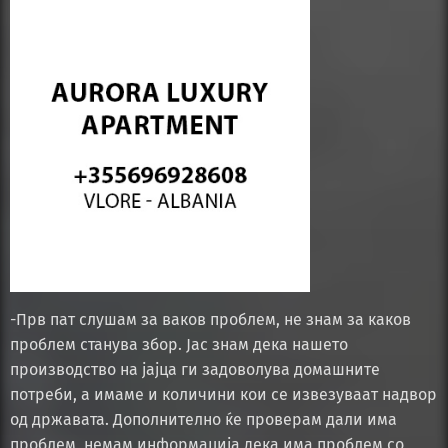
-Прв пат слушам за ваков проблем, не знам за каков
проблем станува збор. Јас знам дека нашето
производство на јајца ги задоволува домашните
потреби, а имаме и количини кои се извезуваат надвор
од државата. Дополнително ќе проверам дали има
проблем, немам информација дека има проблем со