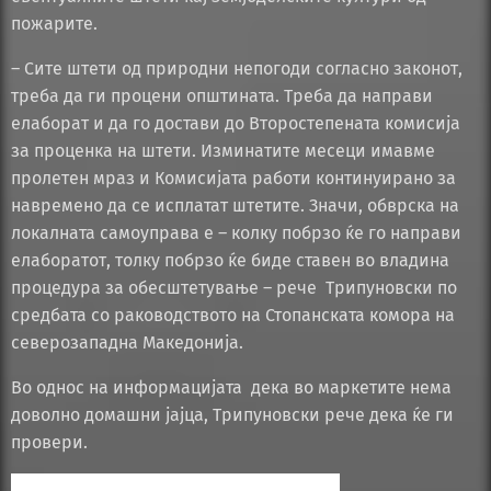
пожарите.
– Сите штети од природни непогоди согласно законот,
треба да ги процени општината. Треба да направи
елаборат и да го достави до Второстепената комисија
за проценка на штети. Изминатите месеци имавме
пролетен мраз и Комисијата работи континуирано за
навремено да се исплатат штетите. Значи, обврска на
локалната самоуправа е – колку побрзо ќе го направи
елаборатот, толку побрзо ќе биде ставен во владина
процедура за обесштетување – рече Трипуновски по
средбата со раководството на Стопанската комора на
северозападна Македонија.
Во однос на информацијата дека во маркетите нема
доволно домашни јајца, Трипуновски рече дека ќе ги
провери.