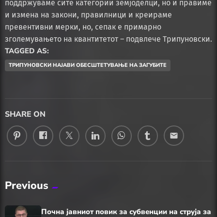
поддржуваме сите категории земјоделци, но и правиме
и измена на закони, правилници и креираме
превентивни мерки, но, сепак е примарно
зголемувањето на квантитетот – подвлече Трипуновски.
TAGGED AS:
ТРИПУНОВСКИ НАЈАВИ ОБЕСШТЕТУВАЊЕ НА ЗАГУБИТЕ
SHARE ON
email
Previous
Почна јавниот повик за субвенции на струја за