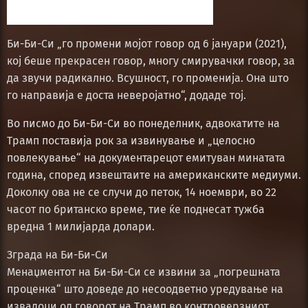
Би-Би-Си „го промени мојот говор од 6 јануари (2021),
кој беше прекрасен говор, многу смирувачки говор, за
да звучи радикално. Всушност, го променија. Она што
го направија е доста неверојатно“, додаде тој.
Во писмо до Би-Би-Си во понеделник, адвокатите на
Трамп поставија рок за извинување и „целосно
повлекување“ на документарецот емитуван минатата
година, според извештаите на американските медиуми.
Доколку ова не се случи до петок, 14 ноември, во 22
часот по британско време, тие ќе поднесат тужба
вредна 1 милијарда долари.
Зграда на Би-Би-Си
Менаџментот на Би-Би-Си се извини за „погрешната
проценка“ што доведе до несоодветно уредување на
извадоци од говорот на Трамп во контроверзниот