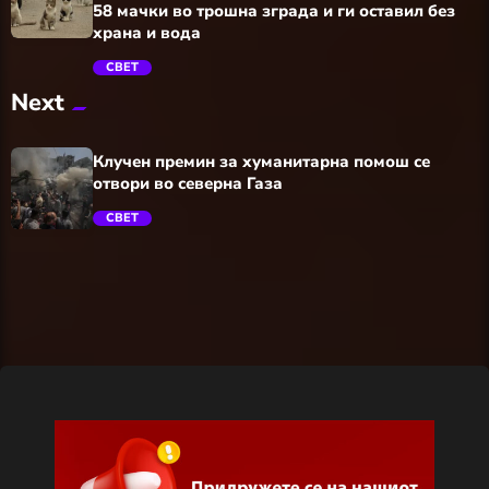
58 мачки во трошна зграда и ги оставил без
храна и вода
СВЕТ
Next
trending_flat
Клучен премин за хуманитарна помош се
отвори во северна Газа
СВЕТ
trending_flat