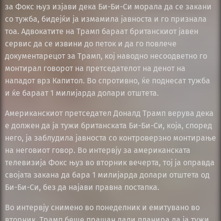
за Фокс њуз изјави дека Би-Би-Си морала да се закани
со тужба, бидејќи ја измамила јавноста и го признала
тоа. Адвокатите на Трамп бараат британскиот јавен
сервис да се извини до петок и да го повлече
документарецот за Трамп, кој наводно несоодветно го
монтирал говорот на претседателот на денот на
нападот врз Капитол. Во спротивно, ќе поднесат тужба
и ќе бараат 1 милијарда долари отштета.
Американскиот претседател Доналд Трамп верува дека
е должен да ја тужи британската Би-Би-Си, која, според
него, ја заблудила јавноста со контроверзно монтирање
на неговиот говор. Во интервју за американската
телевизија Фокс њуз во вторник вечерта, тој ја оправда
својата закана да бара 1 милијарда долари отштета од
Би-Би-Си, без да најави правна постапка.
Во интервју снимено во понеделник и емитувано во
вторник, Трамп беше прашан дали планира да ја тужи