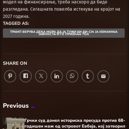
модел на финансирање, треба наскоро да биде
разгледана. Сегашната повелба истекува на крајот на
2027 година.
TAGGED AS:
ТРАМП ВЕРУВА ДЕКА МОРА ДА ЈА ТУЖИ БИ-БИ-СИ: ЈА ИЗМАМИЈА
ЈАВНОСТА И ГО ПРИЗНАА ТОА
SHARE ON
email
Previous
Грчки суд донел историска пресуда против 68-
годишен маж од островот Евбеја, кој затворил