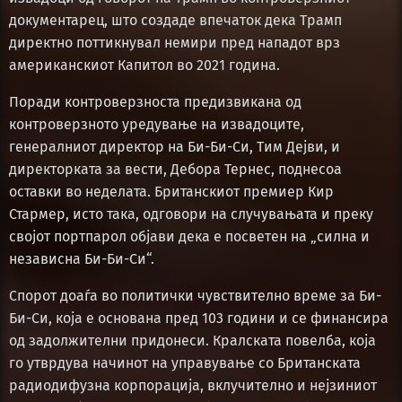
документарец, што создаде впечаток дека Трамп
директно поттикнувал немири пред нападот врз
американскиот Капитол во 2021 година.
Поради контроверзноста предизвикана од
контроверзното уредување на извадоците,
генералниот директор на Би-Би-Си, Тим Дејви, и
директорката за вести, Дебора Тернес, поднесоа
оставки во неделата. Британскиот премиер Кир
Стармер, исто така, одговори на случувањата и преку
својот портпарол објави дека е посветен на „силна и
независна Би-Би-Си“.
Спорот доаѓа во политички чувствително време за Би-
Би-Си, која е основана пред 103 години и се финансира
од задолжителни придонеси. Кралската повелба, која
го утврдува начинот на управување со Британската
радиодифузна корпорација, вклучително и нејзиниот