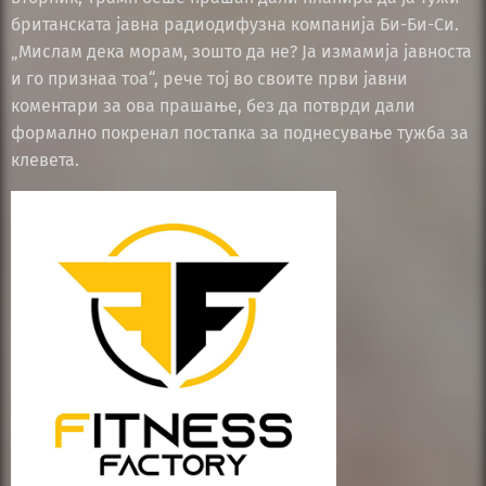
британската јавна радиодифузна компанија Би-Би-Си.
„Мислам дека морам, зошто да не? Ја измамија јавноста
и го признаа тоа“, рече тој во своите први јавни
коментари за ова прашање, без да потврди дали
формално покренал постапка за поднесување тужба за
клевета.