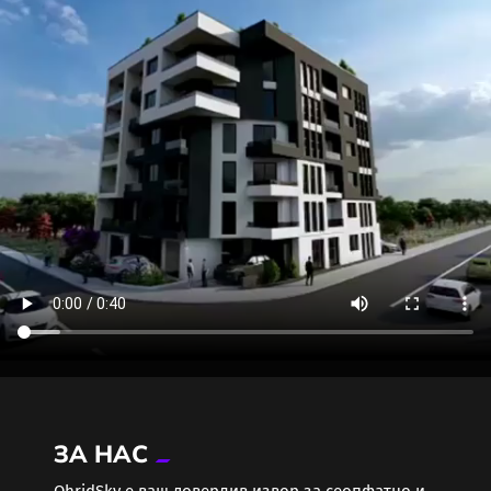
ЗА НАС
ОhridSky е ваш доверлив извор за сеопфатно и