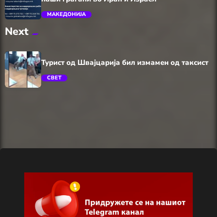
МАКЕДОНИЈА
Next
trending_flat
Турист од Швајцарија бил измамен од таксист
СВЕТ
trending_flat