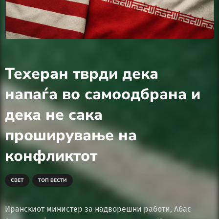
Техеран тврди дека
напаѓа во самоодбрана и
дека не сака
проширување на
конфликтот
СВЕТ
ТОП ВЕСТИ
Иранскиот министер за надворешни работи, Абас