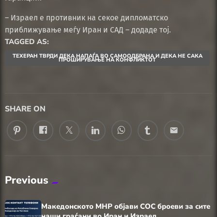
– Израел е противник на секое дипломатско
приближување меѓу Иран и САД – додаде тој.
TAGGED AS:
ТЕХЕРАН ТВРДИ ДЕКА НАПАЃА ВО САМООДБРАНА И ДЕКА НЕ САКА
ПРОШИРУВАЊЕ НА КОНФЛИКТОТ
SHARE ON
email
Previous
Македонското МНР објави СОС броеви за сите
наши граѓани во Иран и Израел