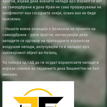
Арагчи, изјави дека воените напади врз Израел се акт
на самоодбрана и дека Иран не сака проширување на
конфликтот кон соседните земји, освен ако не биде
присилен.
– Нашата воена реакција е базирана на правото на
самоодбрана – рече Арагчи, нагласувајќи дека
нападите се одговор на претходните израелски
воздушни напади, вклучувајќи го и нападот врз
нуклеарниот објект во Натанц.
Тој побара од САД да ги осудат израелските напади и
изрази сомнеж во тврдењето дека Вашингтон не бил
вмешан.