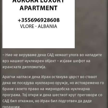
– Ние не веруваме дека САД немаат улога во нападите
врз нашиот нуклеарен објект – изјави шефот на
иранската дипломатија.
Арагчи нагласи дека Иран останува цврст во ставот
дека не поседува нуклеарно оружје, но истовремено го
брани своето право на мирнодобска нуклеарна
програма. Тој откри и дека шестиот круг преговори со
САД бил откажан, но Иран бил подготвен да даде
гаранции.