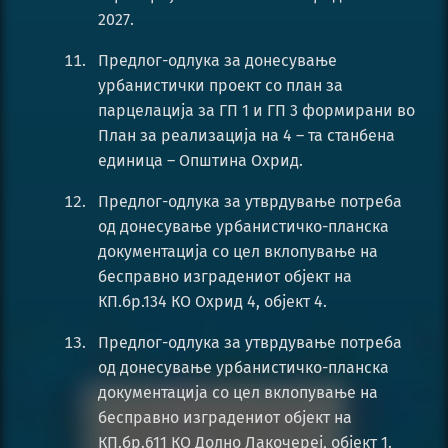
2027.
Предлог-одлука за донесување
урбанистички проект со план за
парцелација за ГП 1 и ГП 3 формирани во
План за реализација на 4 – та станбена
единица – Општина Охрид.
Предлог-одлука за утврдување потреба
од донесување урбанистичко-планска
документација со цел вклопување на
бесправно изградениот објект на
КП.бр.134 КО Охрид 4, објект 4.
Предлог-одлука за утврдување потреба
од донесување урбанистичко-планска
документација со цел вклопување на
бесправно изградениот објект на
КП.бр.611 КО Долно Лакочереј, објект 1.