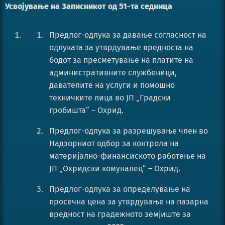
Усвојување на Записникот од 51-та седница
Предлог-одлука за давање согласност на
одлуката за утврдување вредноста на
бодот за пресметување на платите на
административните службеници,
давателите на услуги и помошно
техничките лица во ЈП „Градски
гробишта“ – Охрид.
Предлог-одлука за разрешување член во
Надзорниот одбор за контрола на
материјално-финансиското работење на
ЈП „Охридски комуналец“ – Охрид.
Предлог-одлука за определување на
просечна цена за утврдување на пазарна
вредност на градежното земјиште за