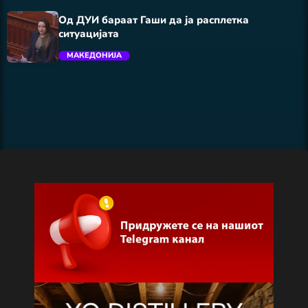
Од ДУИ бараат Гаши да ја расплетка
ситуацијата
МАКЕДОНИЈА
trending_flat