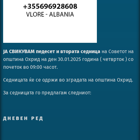
ЈА СВИКУВАМ педесет и втората седница
на Советот на
општина Охрид на ден 30.01.2025 година ( четврток ) со
почеток во 09:00 часот.
Седницата ќе се одржи во зградата на општина Охрид.
За седницата го предлагам следниот:
Д Н Е В Е Н Р Е Д