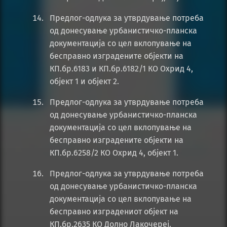
Предлог-одлука за утврдување потреба
од донесување урбанистичко-планска
документација со цел вклопување на
бесправно изградените објекти на
КП.бр.6183 и КП.бр.6182/1 КО Охрид 4,
објект 1 и објект 2.
Предлог-одлука за утврдување потреба
од донесување урбанистичко-планска
документација со цел вклопување на
бесправно изградените објекти на
КП.бр.6258/2 КО Охрид 4, објект 1.
Предлог-одлука за утврдување потреба
од донесување урбанистичко-планска
документација со цел вклопување на
бесправно изградениот објект на
КП.бр.2635 КО Долно Лакочереј.