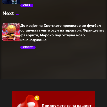
СВЕТ
Next
trending_flat
До крајот на Светското првенство во фудбал
остануваат уште осум натпревари, Французите
фаворити, Мароко подготвува ново
изненадување
СПОРТ
trending_flat