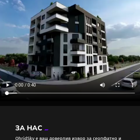
ЗА НАС
ОhridSky е ваш доверлив извор за сеопфатно и