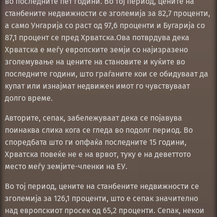
во последните пет години. Во тој период, цените на
станбените недвижности се зголемија за 82,7 проценти,
а само Унгарија со раст од 97,6 проценти и Бугарија со
87,1 процент се пред Хрватска.Ова потврдува дека
Хрватска е меѓу европските земји со најизразено
зголемување на цените на становите и куќите во
последните години, што граѓаните кои се обидуваат да
купат или изнајмат недвижен имот го чувствуваат
долго време.
Авторите, сепак, забележуваат дека се појавува
поинаква слика кога се гледа во подолг период. Во
споредбата што ги опфаќа последните 15 години,
Хрватска повеќе не е на врвот, туку е на деветтото
место меѓу земјите-членки на ЕУ.
Во тој период, цените на станбените недвижности се
зголемија за 126,1 проценти, што е сепак значително
над европскиот просек од 65,2 проценти. Сепак, некои