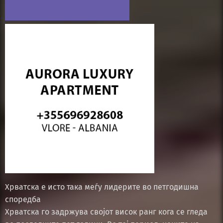
Хрватска е исто така меѓу лидерите во петгодишна
споредба
Хрватска го задржува својот висок ранг кога се гледа