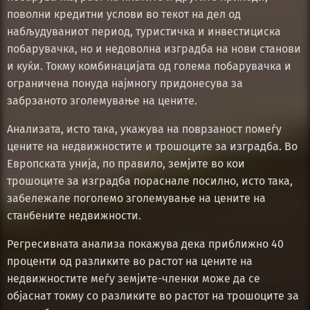
поволни кредитни услови во текот на дел од
набљудуваниот период, туристичка и инвестициска
побарувачка, но и недоволна изградба на нови станови
и куќи. Токму комбинацијата од голема побарувачка и
ограничена понуда најмногу придонесува за
забрзаното зголемување на цените.
Анализата, исто така, укажува на поврзаност помеѓу
цените на недвижностите и трошоците за изградба. Во
Европската унија, по правило, земјите во кои
трошоците за изградба пораснале посилно, исто така,
забележале поголемо зголемување на цените на
станбените недвижности.
Регресивната анализа покажува дека приближно 40
проценти од разликите во растот на цените на
недвижностите меѓу земјите-членки може да се
објаснат токму со разликите во растот на трошоците за