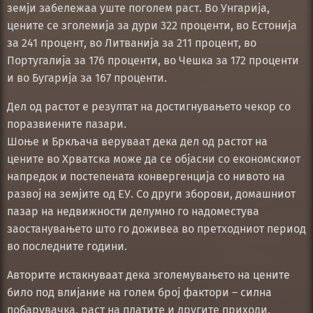
земји забележаа уште поголем раст. Во Унгарија,
цените се зголемија за дури 322 проценти, во Естонија
за 241 процент, во Литванија за 211 процент, во
Португалија за 176 проценти, во Чешка за 172 проценти
и во Бугарија за 167 проценти.
Дел од растот е резултат на достигнувањето чекор со
поразвиените пазари.
Шоње и Бркљача веруваат дека дел од растот на
цените во Хрватска може да се објасни со економскиот
напредок и постепената конвергенција со нивото на
развој на земјите од ЕУ. Со други зборови, домашниот
пазар на недвижности делумно го надоместува
заостанувањето што го доживеа во претходниот период
во последните години.
Авторите истакнуваат дека зголемувањето на цените
било под влијание на голем број фактори – силна
побарувачка, раст на платите и другите приходи,