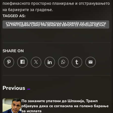
поефикасното просторно планирање и отстранувањето
на бариерите за градење.
TAGGED AS:
СТАНОВИТЕ ВО ХРВАТСКА ПОРАСНАА ЗА ПОВЕЌЕ ОД 40 ПРОЦЕНТИ
ЗА ТРИ ГОДИНИ: САМО ТРИ ЗЕМЈИ ВО ЕВРОПА СЕ ПОЛОШИ ОД НАС
SHARE ON
email
Previous
По заканите упатени до Шпанија, Трамп
објавува дека се согласила на големо барање
за исплата