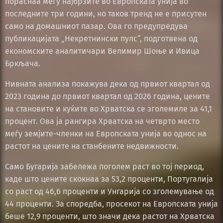
пораснаа меѓу најбрзите во Европската унија во
последните три години, но таков тренд не е присутен
само на домашниот пазар. Ова го предупредува
публикацијата „Некретнински пулс“, подготвена од
економските аналитичари Велимир Шоње и Ивица
Бркљача.
Нивната анализа покажува дека од првиот квартал од
2023 година до првиот квартал од 2026 година, цените
на становите и куќите во Хрватска се зголемиле за 41,1
процент. Ова ја рангира Хрватска на четврто место
меѓу земјите-членки на Европската унија во однос на
растот на цените на станбените недвижности.
Само Бугарија забележа поголем раст во тој период,
каде што цените скокнаа за 53,2 проценти, Португалија
со раст од 46,6 проценти и Унгарија со зголемување од
44 проценти. За споредба, просекот на Европската унија
беше 12,9 проценти, што значи дека растот на Хрватска