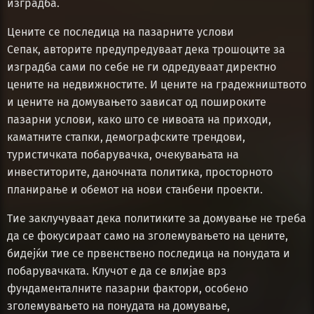
изградба.
Цените се последица на пазарните услови
Сепак, авторите предупредуваат дека трошоците за
изградба сами по себе не ги одредуваат директно
цените на недвижностите. И цените на градежништвото
и цените на домувањето зависат од пошироките
пазарни услови, како што се нивоата на приходи,
каматните стапки, демографските трендови,
туристичката побарувачка, очекувањата на
инвеститорите, даночната политика, просторното
планирање и обемот на нови станбени проекти.
Тие заклучуваат дека политиките за домување не треба
да се фокусираат само на зголемувањето на цените,
бидејќи тие се првенствено последица на понудата и
побарувачката. Клучот е да се влијае врз
фундаменталните пазарни фактори, особено
зголемувањето на понудата на домување,