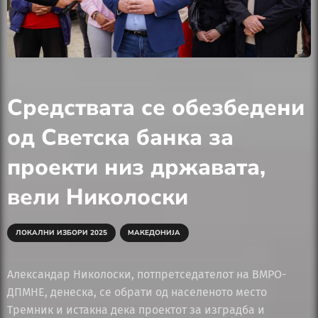
Средствата се обезбедени
од Светска банка за
проекти низ државата,
вели Николоски
ЛОКАЛНИ ИЗБОРИ 2025
МАКЕДОНИЈА
Александар Николоски, потпретседателот на ВМРО-
ДПМНЕ, денеска, се обрати од населеното место
Тремник и истакна дека проектот за изградба и