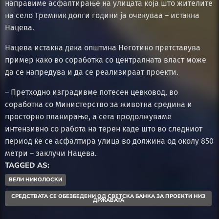
направиме асфалтирање на улицата која што жителите
на село Тремник долги години ја очекуваа – истакна
Нацева.
Нацева истакна дека општина Неготино претставува
пример како во соработка со централната власт може
да се напредува и да се реализираат проекти.
– Претходно изградивме потесен цевковод, во
соработка со Министерство за животна средина и
просторно планирање, а сега продолжуваме
интензивно со работа на терен каде што во следниот
период ќе се асфалтира улица во должина од околу 850
метри – заклучи Нацева.
TAGGED AS:
ВЕЛИ НИКОЛОСКИ
СРЕДСТВАТА СЕ ОБЕЗБЕДЕНИ ОД СВЕТСКА БАНКА ЗА ПРОЕКТИ НИЗ
ДРЖАВАТА