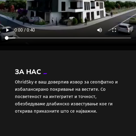
ЗА НАС
ОhridSky е ваш доверлив извор за сеопфатно и
избалансирано покривање на вестите. Со
посветеност на интегритет и точност,
обезбедуваме длабинско известување кое ги
открива приказните што се најважни.