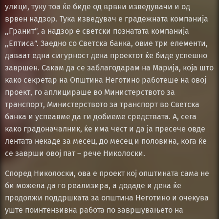
улици, туку тоа ќе биде од врвни изведувачи и од
врвен надзор. Тука изведувач е градежната компанија
,,Гранит”, а надзор е светски познатата компанија
,,Ептиса”. Заедно со Светска банка, овие три елементи,
даваат една сигурност дека проектот ќе биде успешно
завршен. Сакам да се заблагодарам на Марија, која што
како секретар на Општина Неготино работеше на овој
проект, го аплицираше во Министерството за
транспорт, Министерството за транспорт во Светска
банка и успеавме да ги добиеме средствата. А, сега
како градоначалник, ќе има чест и да ја пресече овде
лентата некаде за месец, до месец и половина, кога ќе
се зaврши овој пат – рече Николоски.
Според Николоски, ова е проект кој општината сама не
би можела да го реализира, а додаде и дека ќе
продолжи поддршката за општина Неготино и очекува
уште поинтензивна работа по завршувањето на