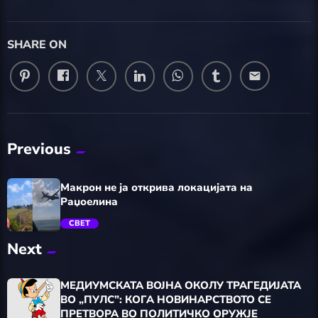
SHARE ON
email
Previous
Макрон не ја открива локацијата на
Раџоелина
СВЕТ
Next
trending_flat
МЕДИУМСКАТА ВОЈНА ОКОЛУ ТРАГЕДИЈАТА
ВО „ПУЛС”: КОГА НОВИНАРСТВОТО СЕ
ПРЕТВОРА ВО ПОЛИТИЧКО ОРУЖЈЕ