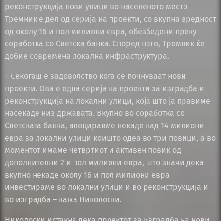
реконструкција нови улици во населеното место
Тремник е дел од серија на проекти, со вкупна вредност
од околу 16 и пол милиони евра, обезбедени преку
соработка со Светска банка. Според него, Тремник ќе
добие современа локална инфраструктура.
– Секогаш е задоволство кога се почнуваат нови
проекти. Ова е една серија на проекти за изградба и
реконструкција на локални улици, која што ја правиме
насекаде низ државата. Вкупно во соработка со
Светската банка, алоциравме некаде над 14 милиони
евра за локални улици коишто одеа во три повици, а во
моментот имаме четвртиот и активен повик од
дополнителни 2 и пол милиони евра, што значи дека
вкупно некаде околу 16 и пол милиони евра
инвестираме во локални улици и во реконструкција и
во изградба – кажа Николоски.
Николоски истакна дека проектот за изградба на нови