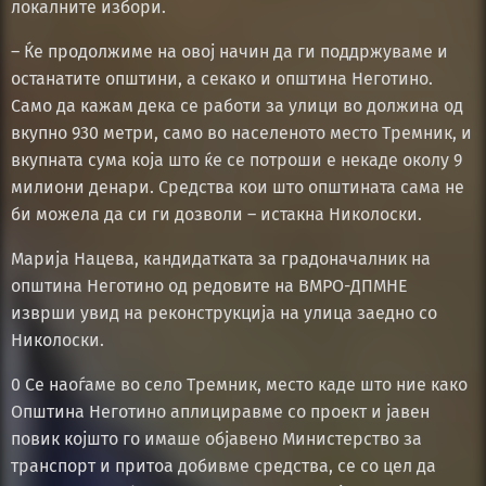
локалните избори.
– Ќе продолжиме на овој начин да ги поддржуваме и
останатите општини, а секако и општина Неготино.
Само да кажам дека се работи за улици во должина од
вкупно 930 метри, само во населеното место Тремник, и
вкупната сума која што ќе се потроши е некаде околу 9
милиони денари. Средства кои што општината сама не
би можела да си ги дозволи – истакна Николоски.
Марија Нацева, кандидатката за градоначалник на
општина Неготино од редовите на ВМРО-ДПМНЕ
изврши увид на реконструкција на улица заедно со
Николоски.
0 Се наоѓаме во село Тремник, место каде што ние како
Општина Неготино аплициравме со проект и јавен
повик којшто го имаше објавено Министерство за
транспорт и притоа добивме средства, се со цел да