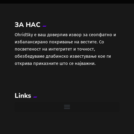
ЗА НАС
ОhridSky е ваш доверлив извор за сеопфатно и
избалансирано покривање на вестите. Со
посветеност на интегритет и точност,
обезбедуваме длабинско известување кое ги
открива приказните што се најважни.
Links