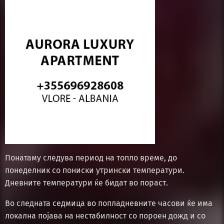
Понатаму следува период на топло време, до
понеделник со пониски утрински температури.
Дневните температури ќе бидат во пораст.
Во следната седмица во попладневните часови ќе има
локална појава на нестабилност со пороен дожд и со