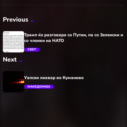
Previous
Трамп ќе разговара со Путин, па со Зеленски и
со членки на НАТО
СВЕТ
Next
trending_flat
Уапсен лихвар во Куманово
МАКЕДОНИЈА
trending_flat