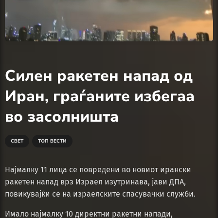
Силен ракетен напад од
Иран, граѓаните избегаа
во засолништа
СВЕТ
ТОП ВЕСТИ
Најмалку 11 лица се повредени во новиот ирански
ракетен напад врз Израел изутринава, јави ДПА,
повикувајќи се на израелските спасувачки служби.
Имало најмалку 10 директни ракетни напади,