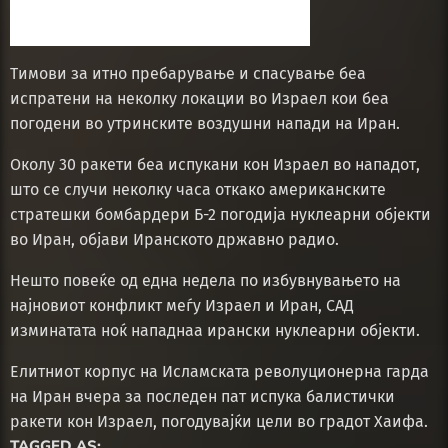
Тимови за итно пребарување и спасување беа
испратени на неколку локации во Израел кои беа
погодени во утринските воздушни напади на Иран.
Околу 30 ракети беа испукани кон Израел во нападот,
што се случи неколку часа откако американските
стратешки бомбардери Б-2 погодија нуклеарни објекти
во Иран, објави Иранското државно радио.
Нешто повеќе од една недела по избувнувањето на
најновиот конфликт меѓу Израел и Иран, САД
изминатата ноќ нападнаа ирански нуклеарни објекти.
Елитниот корпус на Исламската револуционерна гарда
на Иран вчера за последен пат испука балистички
ракети кон Израел, погодувајќи цели во градот Хаифа.
TAGGED AS: