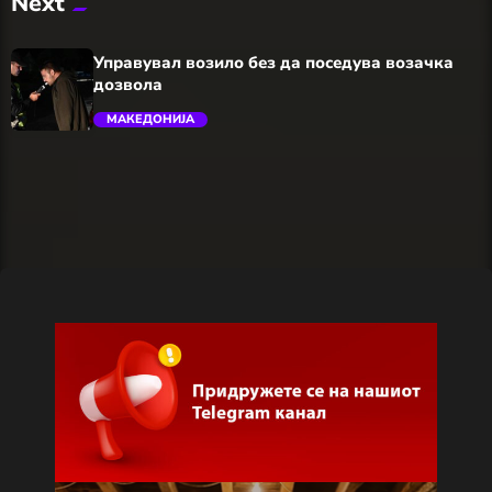
Next
trending_flat
Управувал возило без да поседува возачка
дозвола
МАКЕДОНИЈА
trending_flat