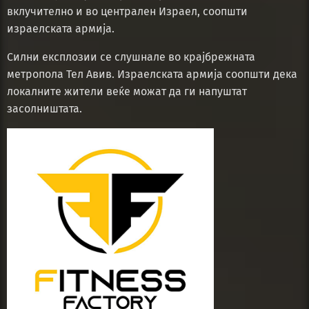
вклучително и во централен Израел, соопшти
израелската армија.
Силни експлозии се слушнале во крајбрежната
метропола Тел Авив. Израелската армија соопшти дека
локалните жители веќе можат да ги напуштат
засолништата.