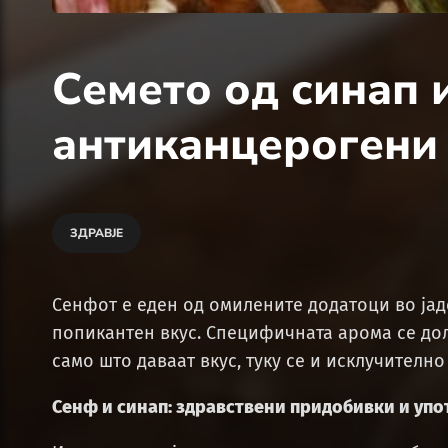
Семето од синап 
антиканцерогени 
ЗДРАВЈЕ
Сенфот е еден од омилените додатоци во јад
попикантен вкус. Специфичната арома се до
само што даваат вкус, туку се и исклучително
Сенф и синап: здравствени придобивки и упо