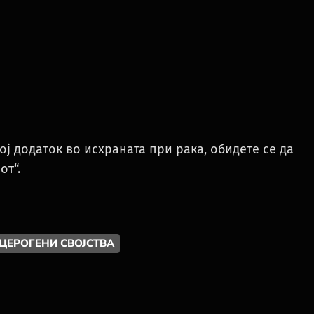
вој додаток во исхраната при рака, обидете се да
от“.
ЦЕРОГЕНИ СВОЈСТВА