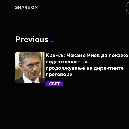
SHARE ON
Previous
Кремљ: Чекаме Киев да покаже
подготвеност за
продолжување на директните
преговори
СВЕТ
trending_flat