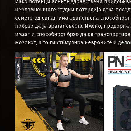
Иако потенцијалните здравствени придобивк
неодамнешните студии потврдија дека посед
семето од синап има единствена способност 
побрзо да ја вратат свеста. Имено, продорнат
имаат и способност брзо да се транспортира
мозокот, што ги стимулира невроните и делов