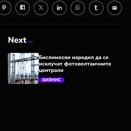
email
Next
Бислимоски наредил да се
исклучат фотоволтаичните
централи
БИЗНИС
trending_flat