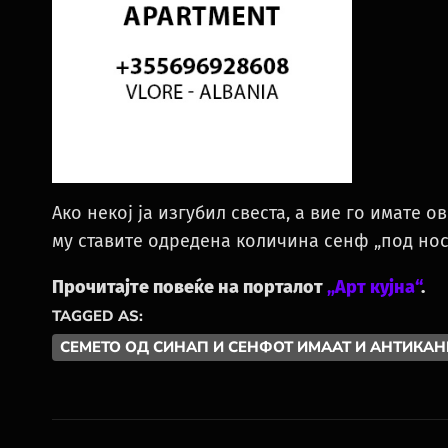
Ако некој ја изгубил свеста, а вие го имате о
му ставите одредена количина сенф „под нос
Прочитајте повеќе на порталот
„Арт кујна“
.
TAGGED AS:
СЕМЕТО ОД СИНАП И СЕНФОТ ИМААТ И АНТИКАН