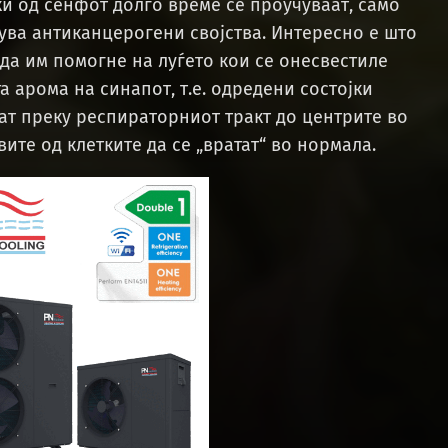
и од сенфот долго време се проучуваат, само
ува антиканцерогени својства. Интересно е што
да им помогне на луѓето кои се онесвестиле
а арома на синапот, т.е. одредени состојки
ат преку респираторниот тракт до центрите во
ите од клетките да се „вратат“ во нормала.