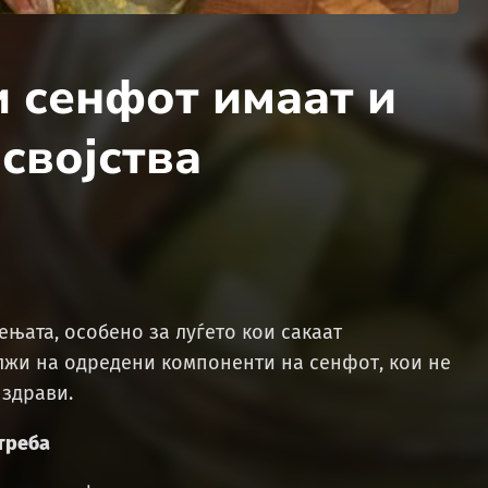
и сенфот имаат и
својства
ењата, особено за луѓето кои сакаат
лжи на одредени компоненти на сенфот, кои не
 здрави.
треба