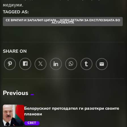
медиуми.
TAGGED AS:
СЕ ВРАТИЛ И ЗАПАЛИЛ ЦИГАРА – НОВИ ДЕТАЛИ ЗА ЕКСПЛОЗИЈАТА ВО
АСПРОВАЛТА
SHARE ON
email
Previous
Белорускиот претседател ги разоткри своите
планови
СВЕТ