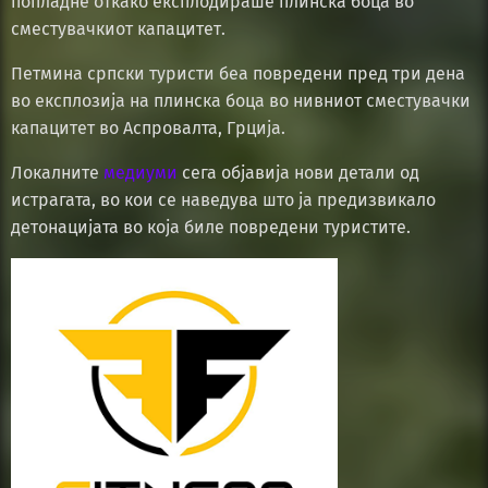
попладне откако експлодираше плинска боца во
сместувачкиот капацитет.
Петмина српски туристи беа повредени пред три дена
во експлозија на плинска боца во нивниот сместувачки
капацитет во Аспровалта, Грција.
Локалните
медиуми
сега објавија нови детали од
истрагата, во кои се наведува што ја предизвикало
детонацијата во која биле повредени туристите.