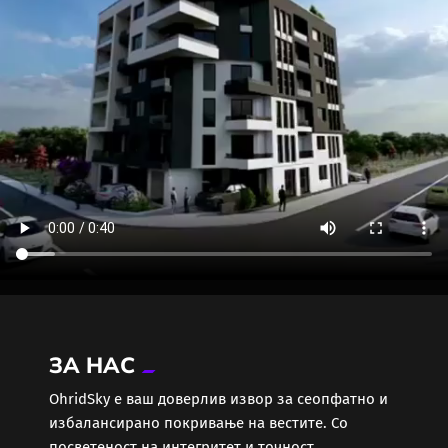
ЗА НАС
ОhridSky е ваш доверлив извор за сеопфатно и
избалансирано покривање на вестите. Со
посветеност на интегритет и точност,