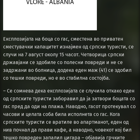
Експлозијата на боца со гас, сместена во приватен
сместувачки капацитет изнајмен од српски туристи, се
случи на 7 август околу 15 часот. Четворица српски
државјани се здобиле со полесни повреди и не се
задржани во болница, додека еден маж (41) се здобил
со тешки повреди, но е во стабилна состојба.
– Се сомнева дека експлозијата се случила откако еден
од српските туристи заборавил да ја затвори боцата со
гас пред да оди на плажа. Наводно, гасот протекувал со
часови и целата соба била исполнета со гас. Кога
српските туристи се вратиле во апартманот, еден од
нив почнал да прави кафе, а наводно, човекот кој бил
тешко повреден запалил цигара – објавија грчките