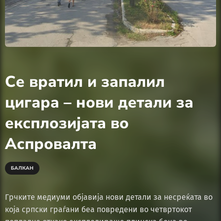
Се вратил и запалил
цигара – нови детали за
експлозијата во
Аспровалта
БАЛКАН
Грчките медиуми објавија нови детали за несреќата во
која српски граѓани беа повредени во четвртокот