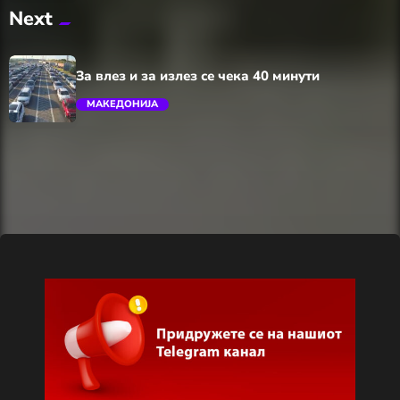
Next
trending_flat
За влез и за излез се чека 40 минути
МАКЕДОНИЈА
trending_flat