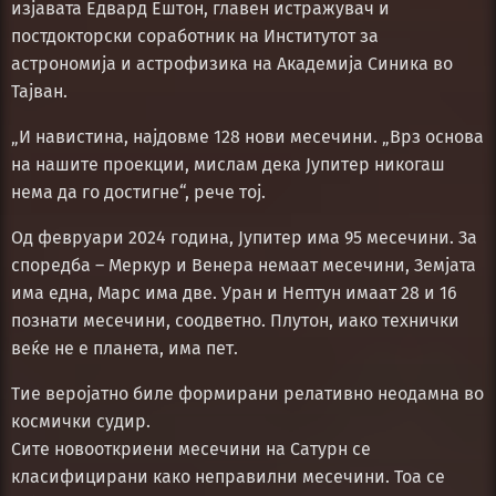
изјавата Едвард Ештон, главен истражувач и
постдокторски соработник на Институтот за
астрономија и астрофизика на Академија Синика во
Тајван.
„И навистина, најдовме 128 нови месечини. „Врз основа
на нашите проекции, мислам дека Јупитер никогаш
нема да го достигне“, рече тој.
Од февруари 2024 година, Јупитер има 95 месечини. За
споредба – Меркур и Венера немаат месечини, Земјата
има една, Марс има две. Уран и Нептун имаат 28 и 16
познати месечини, соодветно. Плутон, иако технички
веќе не е планета, има пет.
Тие веројатно биле формирани релативно неодамна во
космички судир.
Сите новооткриени месечини на Сатурн се
класифицирани како неправилни месечини. Тоа се