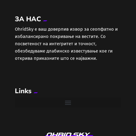
ЗА НАС
ОhridSky е ваш доверлив извор за сеопфатно и
избалансирано покривање на вестите. Со
посветеност на интегритет и точност,
обезбедуваме длабинско известување кое ги
открива приказните што се најважни.
Links