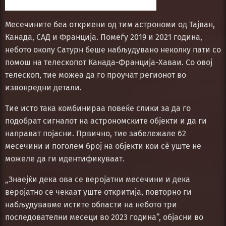
Месечините беа откриени од тим астрономи од Тајван,
Канада, САД и Франција. Помеѓу 2019 и 2021 година,
небото околу Сатурн беше набљудувано неколку пати со
помош на телескопот Канада-Франција-Хаваи. Со овој
телескоп, тие можеа да го проучат регионот во
извонредни детали.
Тие исто така комбинираа повеќе слики за да го
подобрат сигналот на астрономските објекти и да ги
направат појасни. Првично, тие забележале 62
месечини и поголем број на објекти кои сè уште не
можеле да ги идентификуваат.
„Знаејќи дека ова се веројатни месечини и дека
веројатно се чекаат уште откритија, повторно ги
набљудувавме истите области на небото три
последователни месеци во 2023 година“, објасни во