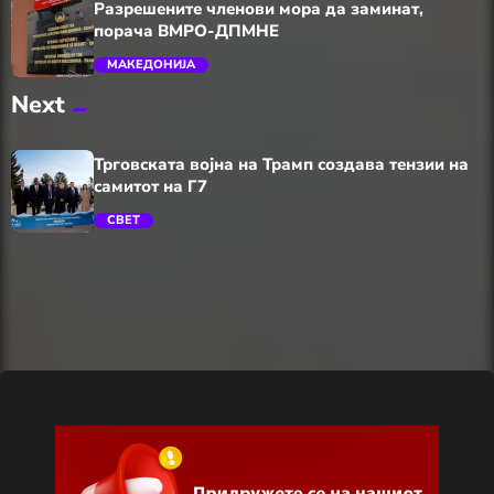
Разрешените членови мора да заминат,
порача ВМРО-ДПМНЕ
МАКЕДОНИЈА
Next
trending_flat
Трговската војна на Трамп создава тензии на
самитот на Г7
СВЕТ
trending_flat