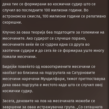
дека тие се формирани во космички судир што се
случил во последните 100 милиони години. Во
астрономска смисла, 100 милиони години се релативно
скорешни.
Клучно за оваа теорија беа податоците за големини на
месечините. Ако судирот се случеше порано,
месечините веќе ќе се судреа една со друга во
хаотични судири и до сега ќе се формираа уште многу
помали месечини.
Бидејќи повеќето од новооткриените месечини се
наоѓаат во близина на подгрупата на Сатурновите
месечини наречени Мундилфари, тимот претпоставува
дека оваа подгрупа е местото каде што се случил овој
космички судир.
Засега, деновите на лов на месечината можеби се
завршени за оваа истражувачка група. „Со сегашната