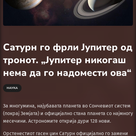
Сатурн го фрли Јупитер од
тронот. „Јупитер никогаш
нема да го надомести ова“
НАУКА
За многумина, најубавата планета во Сончевиот систем
(покрај Земјата) и официјално стана планета со најмногу
месечини. Астрономите открија дури 128 нови.
Орстенестиот гасен џин Сатурн официјално го замени