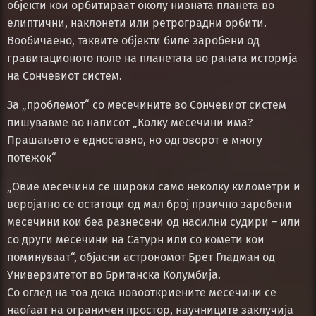
објекти кои орбитираат околу нивната планета во
елиптични, наклонети или ретроградни орбити.
Вообичаено, таквите објекти биле заробени од
гравитационото поле на планетата во раната историја
на Сончевиот систем.
За „проблемот“ со месечините во Сончевиот систем
пишувавме во написот „Колку месечини има?
Прашањето е едноставно, но одговорот е многу
потежок“
„Овие месечини се широки само неколку километри и
веројатно се остатоци од мал број првично заробени
месечини кои беа разнесени од насилни судири – или
со други месечини на Сатурн или со комети кои
поминуваат“, објасни астрономот Брет Гладман од
Универзитетот во Британска Колумбија.
Со оглед на тоа дека новооткриените месечини се
наоѓаат на ограничен простор, научниците заклучија