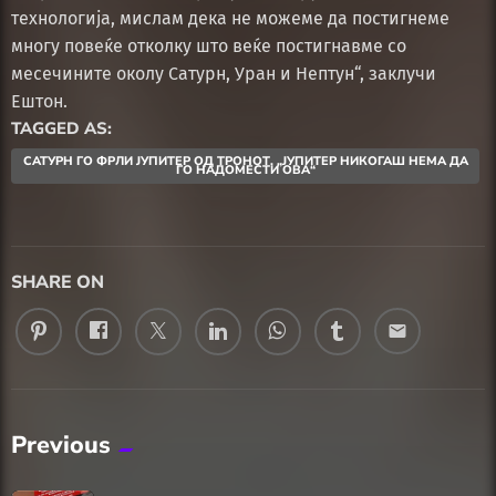
технологија, мислам дека не можеме да постигнеме
многу повеќе отколку што веќе постигнавме со
месечините околу Сатурн, Уран и Нептун“, заклучи
Ештон.
TAGGED AS:
САТУРН ГО ФРЛИ ЈУПИТЕР ОД ТРОНОТ. „ЈУПИТЕР НИКОГАШ НЕМА ДА
ГО НАДОМЕСТИ ОВА“
SHARE ON
email
Previous