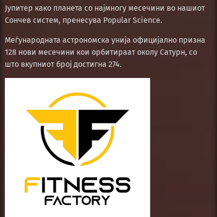
Јупитер како планета со најмногу месечини во нашиот
Сончев систем, пренесува Popular Science.
Меѓународната астрономска унија официјално призна
128 нови месечини кои орбитираат околу Сатурн, со
што вкупниот број достигна 274.