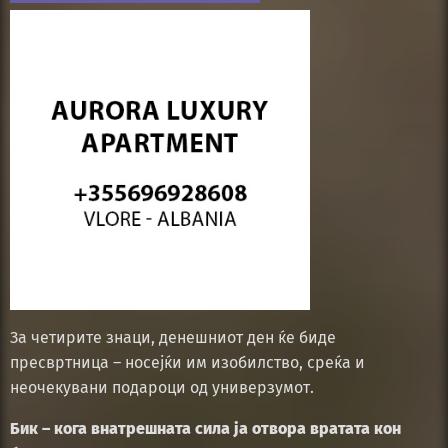
За четирите знаци, денешниот ден ќе биде
пресвртница – носејќи им изобилство, среќа и
неочекувани подароци од универзумот.
Бик – кога внатрешната сила ја отвора вратата кон