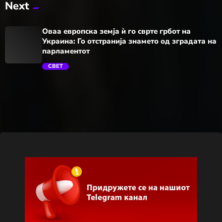
Next
trending_flat
Оваа европска земја ѝ го сврте грбот на
Украина: Го отстранија знамето од зградата на
парламентот
СВЕТ
trending_flat