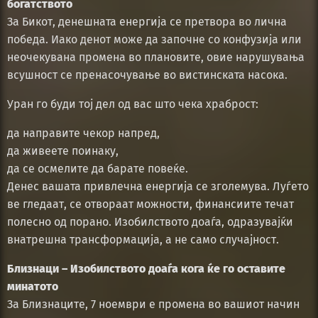
богатството
За Бикот, денешната енергија се претвора во лична
победа. Иако денот може да започне со конфузија или
неочекувана промена во плановите, овие нарушувања
всушност се пренасочување во вистинската насока.
Уран го буди тој дел од вас што чека храброст:
да направите чекор напред,
да живеете поинаку,
да се осмелите да барате повеќе.
Денес вашата привлечна енергија се зголемува. Луѓето
ве гледаат, се отвораат можности, финансиите течат
полесно од порано. Изобилството доаѓа, одразувајќи
внатрешна трансформација, а не само случајност.
Близнаци – Изобилството доаѓа кога ќе го оставите
минатото
За Близнаците, 7 ноември е промена во вашиот начин