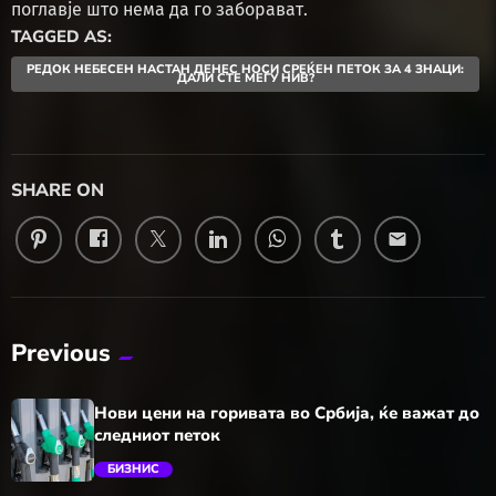
поглавје што нема да го заборават.
TAGGED AS:
РЕДОК НЕБЕСЕН НАСТАН ДЕНЕС НОСИ СРЕЌЕН ПЕТОК ЗА 4 ЗНАЦИ:
ДАЛИ СТЕ МЕЃУ НИВ?
SHARE ON
email
Previous
Нови цени на горивата во Србија, ќе важат до
следниот петок
БИЗНИС