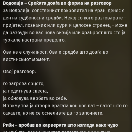
Водолија – Среќата доаѓа во форма на разговор
За Водолија, сопствениот покровител на Уран, денес е
ден на судбоносни средби. Некој со кого разговарате –
пријател, познаник или дури и целосен странец – може
да разбуди во вас нова визија или храброст што сте ја
туркале настрана предолго.
Ова не е случајност. Ова е средба што доаѓа во
вистинскиот момент.
Овој разговор:
го загрева срцето,
ја подигнува свеста,
ја обновува вербата во себе.
И токму тоа ја отвора вратата кон нов пат – патот што го
сакавте, но не се осмеливте да го започнете.
Риби – пробив во кариерата што изгледа како чудо