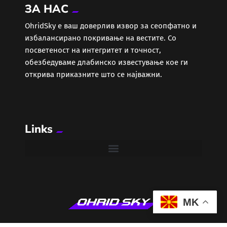
ЗА НАС
ОhridSky е ваш доверлив извор за сеопфатно и
избалансирано покривање на вестите. Со
посветеност на интегритет и точност,
обезбедуваме длабинско известување кое ги
открива приказните што се најважни.
Links
MK