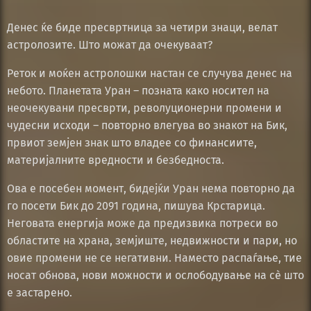
Денес ќе биде пресвртница за четири знаци, велат
астролозите. Што можат да очекуваат?
Реток и моќен астролошки настан се случува денес на
небото. Планетата Уран – позната како носител на
неочекувани пресврти, револуционерни промени и
чудесни исходи – повторно влегува во знакот на Бик,
првиот земјен знак што владее со финансиите,
материјалните вредности и безбедноста.
Ова е посебен момент, бидејќи Уран нема повторно да
го посети Бик до 2091 година, пишува Крстарица.
Неговата енергија може да предизвика потреси во
областите на храна, земјиште, недвижности и пари, но
овие промени не се негативни. Наместо распаѓање, тие
носат обнова, нови можности и ослободување на сè што
е застарено.