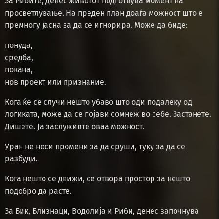
За Рибите, денес животот подготвува момент на
просветлување. На преден план доаѓа можност што е
премногу јасна за да се игнорира. Може да биде:
понуда,
средба,
покана,
нов проект или признание.
Кога ќе се случи нешто убаво што оди подалеку од
логиката, може да се појави сомнеж во себе. Застанете.
Дишете. Ја заслуживте оваа можност.
Уран не носи промени за да сруши, туку за да се
разбуди.
Кога нешто се движи, се отвора простор за нешто
подобро да расте.
За Бик, Близнаци, Водолија и Риби, денес започнува