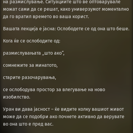
на размислување. Ситуациите што ве оптоварувале
можат сами да се решат, како универзумот моментално
да го вратил времето во ваша корист.
Вашата лекција е јасна: Ослободете се од она што беше.
Кога ќе се ослободите од:
размислувањата „што ако“,
сомнежите за минатото,
старите разочарувања,
се ослободува простор за влегување на ново
изобилство.
Уран ви дава јасност – ќе видите колку вашиот живот
може да се подобри ако почнете активно да верувате
во она што е пред вас.