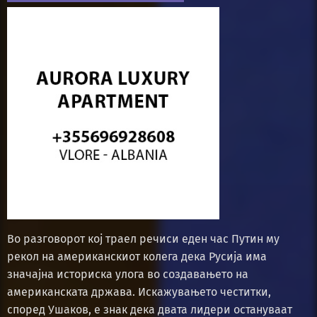
Во разговорот кој траел речиси еден час Путин му
рекол на американскиот колега дека Русија има
значајна историска улога во создавањето на
американската држава. Искажувањето честитки,
според Ушаков, е знак дека двата лидери остануваат