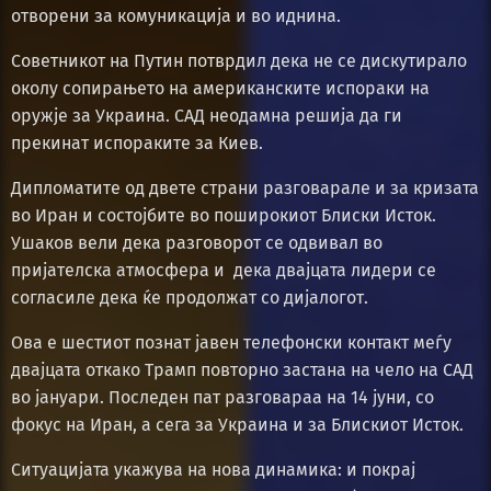
отворени за комуникација и во иднина.
Советникот на Путин потврдил дека не се дискутирало
околу сопирањето на американските испораки на
оружје за Украина. САД неодамна решија да ги
прекинат испораките за Киев.
Дипломатите од двете страни разговарале и за кризата
во Иран и состојбите во поширокиот Блиски Исток.
Ушаков вели дека разговорот се одвивал во
пријателска атмосфера и дека двајцата лидери се
согласиле дека ќе продолжат со дијалогот.
Ова е шестиот познат јавен телефонски контакт меѓу
двајцата откако Трамп повторно застана на чело на САД
во јануари. Последен пат разговараа на 14 јуни, со
фокус на Иран, а сега за Украина и за Блискиот Исток.
Ситуацијата укажува на нова динамика: и покрај