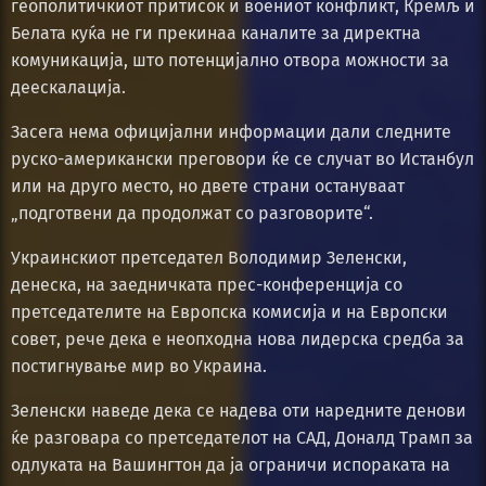
геополитичкиот притисок и воениот конфликт, Кремљ и
Белата куќа не ги прекинаа каналите за директна
комуникација, што потенцијално отвора можности за
деескалација.
Засега нема официјални информации дали следните
руско-американски преговори ќе се случат во Истанбул
или на друго место, но двете страни остануваат
„подготвени да продолжат со разговорите“.
Украинскиот претседател Володимир Зеленски,
денеска, на заедничката прес-конференција со
претседателите на Европска комисија и на Европски
совет, рече дека е неопходна нова лидерска средба за
постигнување мир во Украина.
Зеленски наведе дека се надева оти наредните денови
ќе разговара со претседателот на САД, Доналд Трамп за
одлуката на Вашингтон да ја ограничи испораката на