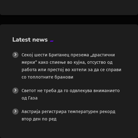
Latest news
Секој шести Британец презема „драстични
мерки“ како спиење во кујна, отсуство од
работа или престој во хотели за да се справи
со топлотните бранови
Светот не треба да го одвлекува вниманието
од Газа
Австрија регистрира температурен рекорд
втор ден по ред