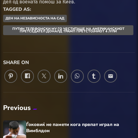
дел од воената помош за Киев.
TAGGED AS:
ДЕН НА НЕЗАВИСНОСТА НА САД
ПУТИН ТЕЛЕФОНСКИ МУ ГО ЧЕСТИТАШЕ НА АМЕРИКАНСКИОТ
ПРЕТСЕДАТЕЛ ДОНАЛД ТРАМП ПРЕТСТОЈНИОТ 4 ЈУЛИ
SHARE ON
email
Previous
Ѓоковиќ не памети кога првпат играл на
Вимблдон