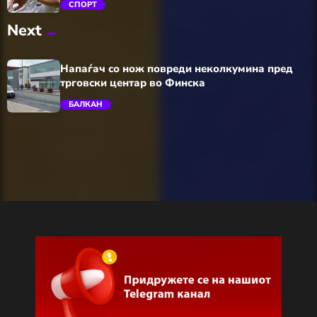
СПОРТ
Next
trending_flat
Напаѓач со нож повреди неколкумина пред
трговски центар во Финска
БАЛКАН
trending_flat