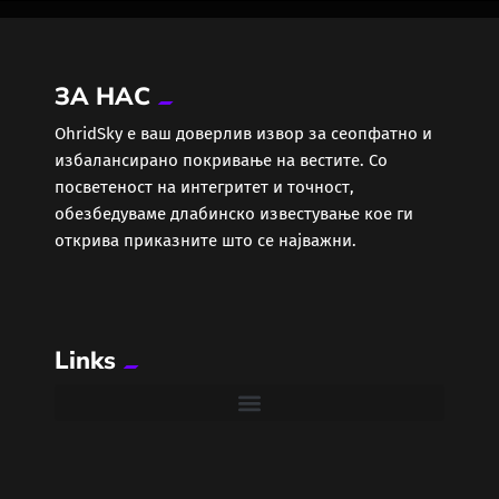
ЗА НАС
ОhridSky е ваш доверлив извор за сеопфатно и
избалансирано покривање на вестите. Со
посветеност на интегритет и точност,
обезбедуваме длабинско известување кое ги
открива приказните што се најважни.
Links