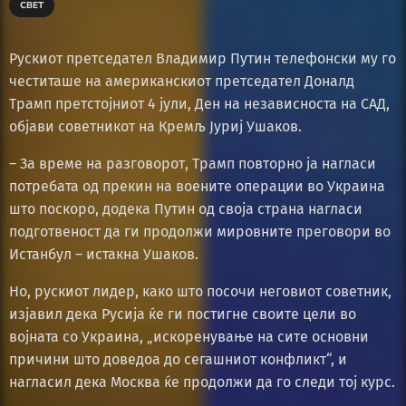
СВЕТ
Рускиот претседател Владимир Путин телефонски му го
честиташе на американскиот претседател Доналд
Трамп претстојниот 4 јули, Ден на независноста на САД,
објави советникот на Кремљ Јуриј Ушаков.
– За време на разговорот, Трамп повторно ја нагласи
потребата од прекин на воените операции во Украина
што поскоро, додека Путин од своја страна нагласи
подготвеност да ги продолжи мировните преговори во
Истанбул – истакна Ушаков.
Но, рускиот лидер, како што посочи неговиот советник,
изјавил дека Русија ќе ги постигне своите цели во
војната со Украина, „искоренување на сите основни
причини што доведоа до сегашниот конфликт“, и
нагласил дека Москва ќе продолжи да го следи тој курс.