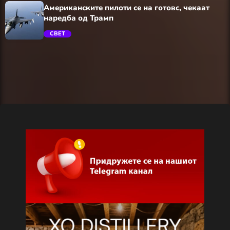
Американските пилоти се на готовс, чекаат
наредба од Трамп
СВЕТ
trending_flat