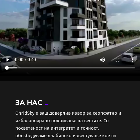
ЗА НАС
ОhridSky е ваш доверлив извор за сеопфатно и
избалансирано покривање на вестите. Со
посветеност на интегритет и точност,
обезбедуваме длабинско известување кое ги