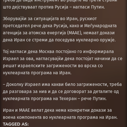
што дејствуваат против Русија – нагласи Путин.
Зборувајќи за ситуацијата во Иран, рускиот
претседател рече дека Русија, како и Меѓународната
агенција за атомска енергија (МААЕ), немаат докази
дека Иран се стреми да поседува нуклеарно оружје.
Тој нагласи дека Москва постојано го информирала
Израел за ова, нагласувајќи дека постојат начини да се
решат израелските загрижености во врска со
нуклеарната програма на Иран.
– Доколку Израел има какви било загрижености, треба
да разговара за нив и да се договорат за деталите од
нуклеарната програма на Техеран – рече Путин.
Иран и МААЕ велат дека нема конкретни докази за
воена компонента во нуклеарната програма на Иран.
TAGGED AS: