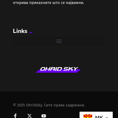
открива приказните што се најважни.
Links
© 2025 OhridSky. Сите права задржани.
MK