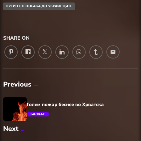
ПУТИН СО ПОРАКА ДО УКРАИНЦИТЕ
SHARE ON
email
Previous
Голем пожар беснее во Хрватска
БАЛКАН
Next
trending_flat