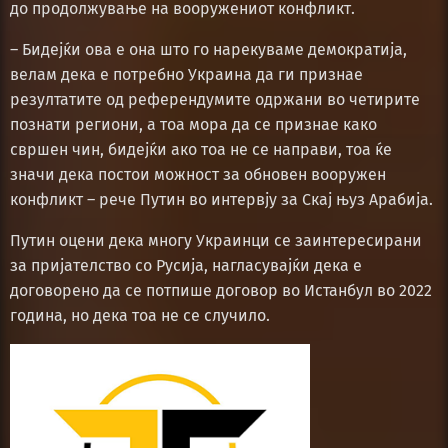
до продолжување на вооружениот конфликт.
– Бидејќи ова е она што го нарекуваме демократија,
велам дека е потребно Украина да ги признае
резултатите од референдумите одржани во четирите
познати региони, а тоа мора да се признае како
свршен чин, бидејќи ако тоа не се направи, тоа ќе
значи дека постои можност за обновен вооружен
конфликт – рече Путин во интервју за Скај њуз Арабија.
Путин оцени дека многу Украинци се заинтересирани
за пријателство со Русија, нагласувајќи дека е
договорено да се потпише договор во Истанбул во 2022
година, но дека тоа не се случило.