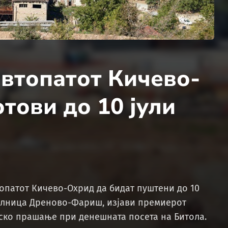
автопатот Кичево-
тови до 10 јули
топатот Кичево-Охрид да бидат пуштени до 10
 делница Дреново-Фариш, изјави премиерот
ско прашање при денешната посета на Битола.