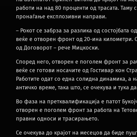
работи на над 80 проценти од трасата. Таму
пронаѓање експлозивни направи.
– Рокот се забрза за разлика од состојбата о
веќе е отворен фронт од 20-ина километри. С
од Договорот – рече Мицкоски.
Според него, отворен е поголем фронт за раб
веќе се готови носачите од Гостивар кон Стра
Работите одат со една солидна динамика, а 
античко време, така што, се очекува и тука 
Во фаза на претквалификација е патот Букој
отворен е поголем фронт за работа на Тетово
правни односи и трасирањето.
Се очекува до крајот на месецов да биде п