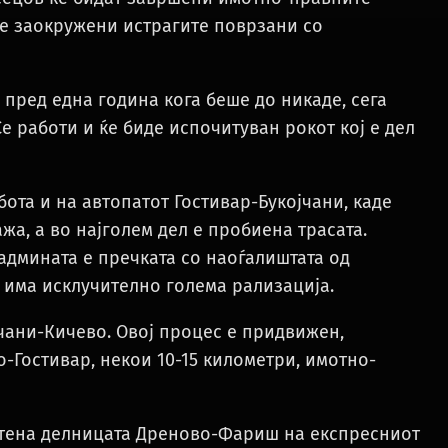
 се заокружени истрагите поврзани со
д пред една година кога беше до никаде, сега
е работи и ќе биде испочитуван рокот кој е дел
ота и на автопатот Гостивар-Букојчани, каде
жа, а во најголем дел е пробиена трасата.
надмината е пречката со наоѓалиштата од
да има исклучително голема рализација.
чани-Кичево. Овој процес е придвижен,
-Гостивар, некои 10-15 километри, имотно-
уштена делницата Дреново-Фариш на експресниот