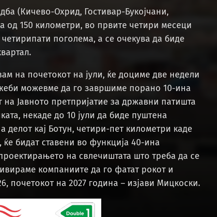
дба (Кичево-Охрид, Гостивар-Букојчани,
а од 150 километри, во првите четири месеци
 четирипати поголема, а се очекува да биде
вартал.
ам на почетокот на јули, ќе доциме две недели
ожеби можевме да го завршиме порано 10-ина
от на Јавното претпријатие за државни патишта
ката, некаде до 10 јули да биде пуштена
а делот кај Ботун, четири-пет километри каде
, ќе бидат ставени во функција 40-ина
проектирањето на свлечиштата што треба да се
тивираме компаниите да го фатат рокот и
6, почетокот на 2027 година – изјави Мицкоски.