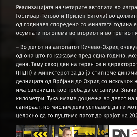
Реализацијата на четирите автопати во изгра
Гостивар-Тетово и Прилеп Битола) во должин
од годинава споредено со минатата година е
осумпати поголема во вториот и во третиот к
– Во делот на автопатот Кичево-Охрид очекув
од она што го кажавме пред една година, м
дена. Таму секој ден на терен се и директор
(ЈПДП) и министерот за да ја стигнеме динами
делницата од Врбјани до Охрид со исклучок н
има свлечиште кое треба да се санира. Значи
километри. Тука имаме доцнења во делот на 
санираат, но мислам дека успеавме да ги мо
целосно да го пуштиме патот до крајот на 202