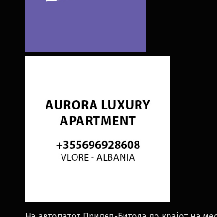
На автопатот Прилеп-Битола до крајот на м