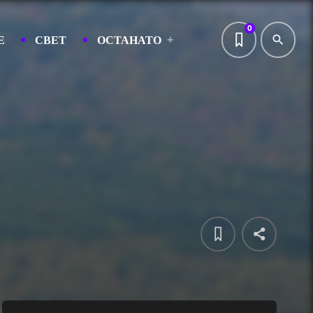
0
Е
СВЕТ
ОСТАНАТО
search