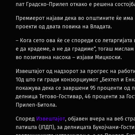
пат Градско-Прилеп откако е решена состојба
Премиерот најави дека во општините ќе има
проекти од двата повика на Владата.
– Кога сето ова ќе се спореди со летаргија
е да крадеме, а не да градиме“, тогаш мисла
во позитивна насока – изјави Мицкоски.
Извештајот од надзорот за прогрес на работ
10д што ги гради конзорциумот „Бехтел и Енк
покажува дека се завршени 95 проценти од п
делница Тетово-Гостивар, 46 проценти за Гос
Прилеп-Битола.
Според
Извештајот
, објавен вчера на веб ст
патишта (ЈПДП), за делницата Букојчани-Гост