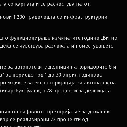
та со карпата и се расчистува патот.
 нови 1.200 градилишта со инфраструктурни
та што функционираше изминатите години „Битно
м дека се чувствува разликата и поместувањето
ите за автопатските делници на коридорите 8 и
а“ за периодот од 1 до 30 април годинава
роекциите за експропријација за автопатската
тивар-Букојчани, а 78 проценти за делницата
раницата на Јавното претпријатие за државни
ивар се реализирани 73 проценти од