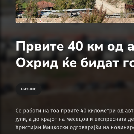
Првите 40 км од 
Охрид ќе бидат го
БИЗНИС
Се работи на тоа првите 40 километри од ав
јули, а до крајот на месецов и експресната
Христијан Мицкоски одговарајќи на новинар