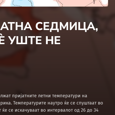
ЈАТНА СЕДМИЦА,
̀ УШТЕ НЕ
олжат пријатните летни температури на
фрика. Температурите наутро ќе се спуштаат во
т ќе се искачуваат во интервалот од 26 до 34