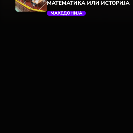
МАТЕМАТИКА ИЛИ ИСТОРИЈА
МАКЕДОНИЈА
trending_flat