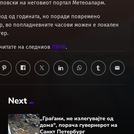
повски на неговиот портал Метеоаларм.
иод од годината, но поради повремено
р, во попладневните часови можен е локален
тер.
очитате на следниов
ЛИНК
.
email
Next
„Граѓани, не излегувајте од
дома“, порача гувернерот на
Санкт Петербург