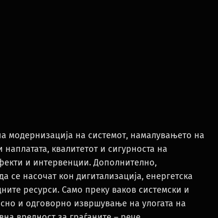
 на модернизација на системот, намалувањето на
 наплатата, квалитетот и сигурноста на
ефекти и интервенции. Дополнително,
а се насочат кон дигитализација, енергетска
ните ресурси. Само преку ваков системски и
сно и одговорно извршување на улогата на
вна вредност за граѓаните – рече