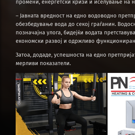
промени, енергетски кризи и иселување на 
– Јавната вредност на едно водоводно претпр
обезбедување вода до секој граѓанин. Водо
позначајна улога, бидејќи водата претставува
економски развој и одржливо функционирањ
Затоа, додаде, успешноста на едно претприј
мерливи показатели.