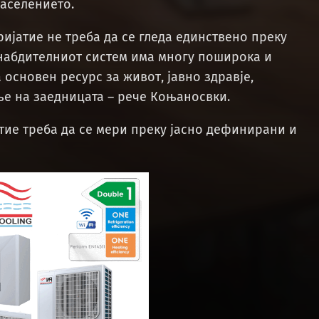
населението.
ијатие не треба да се гледа единствено преку
снабдителниот систем има многу поширока и
 основен ресурс за живот, јавно здравје,
е на заедницата – рече Коњаносвки.
атие треба да се мери преку јасно дефинирани и