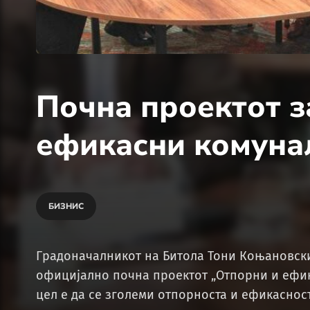
Почна проектот з
ефикасни комунал
БИЗНИС
Градоначалникот на Битола Тони Коњановски
официјално почна проектот „Отпорни и ефика
цел е да се зголеми отпорноста и ефикасност