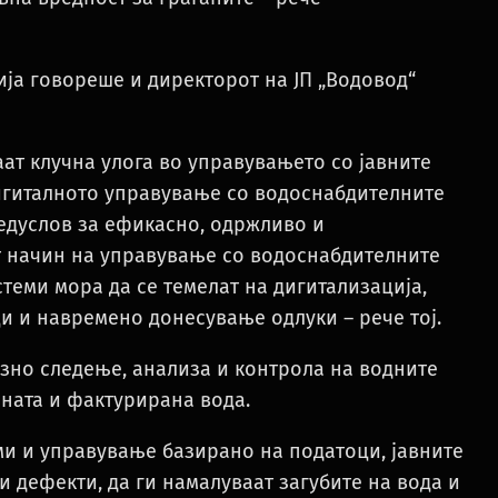
ја говореше и директорот на ЈП „Водовод“
аат клучна улога во управувањето со јавните
игиталното управување со водоснабдителните
редуслов за ефикасно, одржливо и
начин на управување со водоснабдителните
теми мора да се темелат на дигитализација,
и и навремено донесување одлуки – рече тој.
зно следење, анализа и контрола на водните
ната и фактурирана вода.
ми и управување базирано на податоци, јавните
 дефекти, да ги намалуваат загубите на вода и