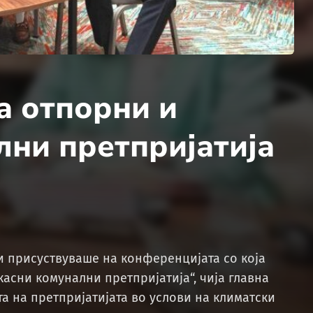
а отпорни и
ни претпријатија
 присуствуваше на конференцијата со која
сни комунални претпријатија“, чија главна
а на претпријатијата во услови на климатски