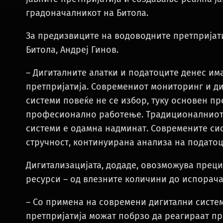
градоначалникот на Битола.
За предизвиците на водоводните претпријати
Битола, Андреј Гинов.
– Дигиталните алатки и податоците денес им
претпријатија. Современиот мониторинг и д
системи повеќе не се избор, туку основен п
професионално работење. Традиционалниот 
системи е одамна надминат. Современите сис
стручност, континуирана анализа на податоц
Дигитализацијата, додаде, овозможува преци
ресурси – од влезните количини до испорача
– Со примена на современи дигитални систе
претпријатија можат побрзо да реагираат при