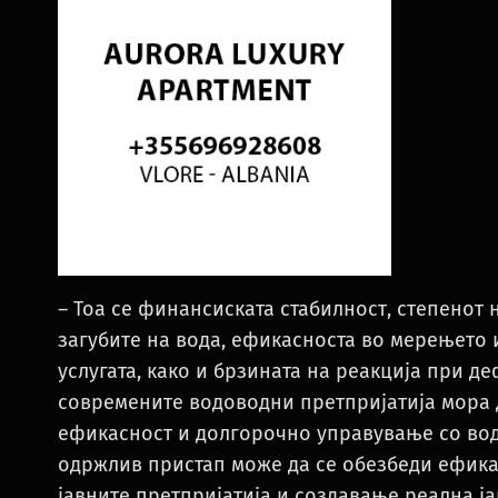
– Тоа се финансиската стабилност, степенот
загубите на вода, ефикасноста во мерењето и
услугата, како и брзината на реакција при д
современите водоводни претпријатија мора д
ефикасност и долгорочно управување со вод
одржлив пристап може да се обезбеди ефика
јавните претпријатија и создавање реална ја