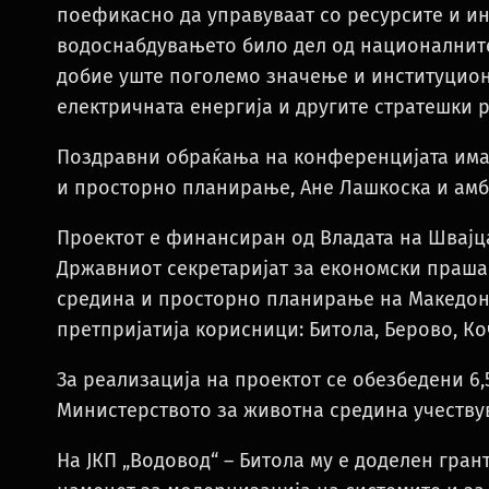
поефикасно да управуваат со ресурсите и ин
водоснабдувањето било дел од националните
добие уште поголемо значење и институцион
електричната енергија и другите стратешки р
Поздравни обраќања на конференцијата има
и просторно планирање, Ане Лашкоска и амб
Проектот е финансиран од Владата на Швајц
Државниот секретаријат за економски праша
средина и просторно планирање на Македон
претпријатија корисници: Битола, Берово, К
За реализација на проектот се обезбедени 6
Министерството за животна средина учеству
На ЈКП „Водовод“ – Битола му е доделен гран