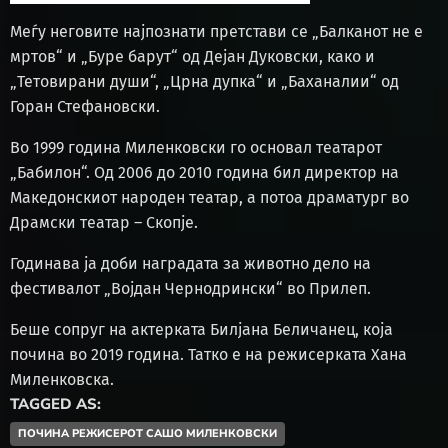
Меѓу неговите најпознати претстави се „Балканот не е
мртов“ и „Буре барут“ од Дејан Дуковски, како и
„Тетовирани души“, „Црна дупка“ и „Баханалии“ од
Горан Стефановски.
Во 1999 година Миленковски го основал театарот
„Бабилон“. Од 2006 до 2010 година бил директор на
Македонскиот народен театар, а потоа драматург во
Драмски театар – Скопје.
Годинава ја доби наградата за животно дело на
фестивалот „Војдан Чернодрински“ во Прилеп.
Беше сопруг на актерката Билјана Беличанец, која
почина во 2019 година. Татко е на режисерката Хана
Миленковска.
TAGGED AS:
ПОЧИНА РЕЖИСЕРОТ САШО МИЛЕНКОВСКИ