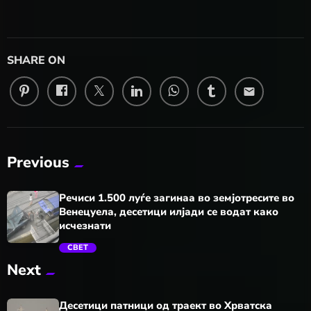
SHARE ON
email
Previous
Речиси 1.500 луѓе загинаа во земјотресите во
Венецуела, десетици илјади се водат како
исчезнати
СВЕТ
Next
trending_flat
Десетици патници од траект во Хрватска