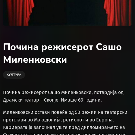
Почина режисерот Сашо
Миленковски
КУЛТУРА
Почина режисерот Сашо Миленковски, потврдија од
Драмски театар – Скопје. Имаше 63 години.
Миленковски остави повеќе од 50 режии на театарски
претстави во Македонија, регионот и во Европа.
Кариерата ја започнал уште пред дипломирањето на
Факултетот за драмски уметности, преку ангажман во