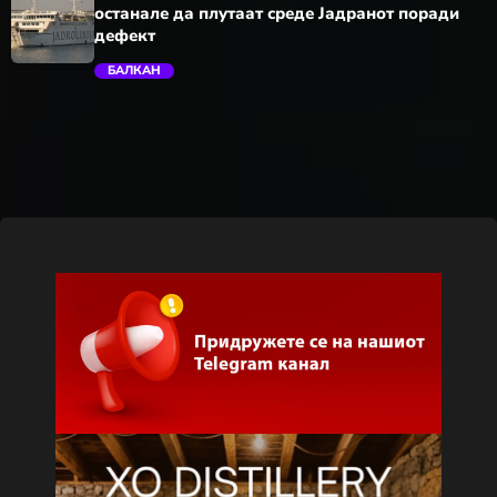
останале да плутаат среде Јадранот поради
дефект
БАЛКАН
trending_flat