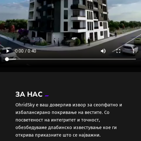
ЗА НАС
ОhridSky е ваш доверлив извор за сеопфатно и
избалансирано покривање на вестите. Со
посветеност на интегритет и точност,
обезбедуваме длабинско известување кое ги
открива приказните што се најважни.