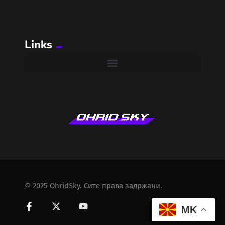
Links
© 2025 OhridSky. Сите права задржани.
MK