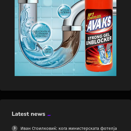
Latest news
Иван Стоилковиќ: кога министерската фотелја