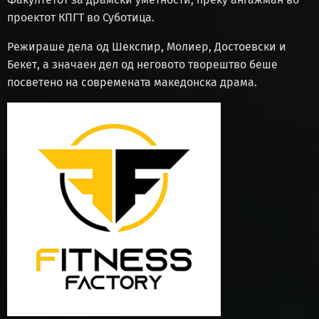
проектот КПГТ во Суботица.
Режираше дела од Шекспир, Молиер, Достоевски и
Бекет, а значаен дел од неговото творештво беше
посветено на современата македонска драма.