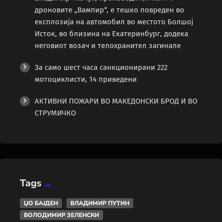
дроновите „Вампир“, е тешко повреден во
експлозија на автомобил во местото Болшој
Исток, во близина на Екатеринбург, додека
неговиот возач и телохранител загинале
За само шест часа санкционирани 222
мотоциклисти, 14 приведени
АКТИВНИ ПОЖАРИ ВО МАКЕДОНСКИ БРОД И ВО
СТРУМИЧКО
Tags
ЏО БАЈДЕН
ВЛАДИМИР ПУТИН
ВОЛОДИМИР ЗЕЛЕНСКИ