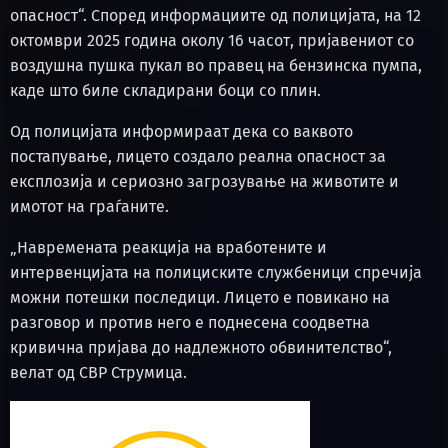
опасност“. Според информациите од полицијата, на 12
октомври 2025 година околу 16 часот, пријавениот со
воздушна пушка пукал во правец на бензинска пумпа,
каде што биле складирани боци со плин.
Од полицијата информираат дека со ваквото
постапување, лицето создало реална опасност за
експлозија и сериозно загрозување на животите и
имотот на граѓаните.
„Навремената реакција на вработените и
интервенцијата на полициските службеници спречија
можни потешки последици. Лицето е повикано на
разговор и против него е поднесена соодветна
кривична пријава до надлежното обвинителство“,
велат од СВР Струмица.