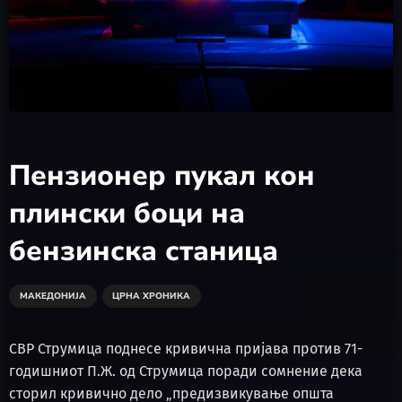
Пензионер пукал кон
плински боци на
бензинска станица
МАКЕДОНИЈА
ЦРНА ХРОНИКА
СВР Струмица поднесе кривична пријава против 71-
годишниот П.Ж. од Струмица поради сомнение дека
сторил кривично дело „предизвикување општа