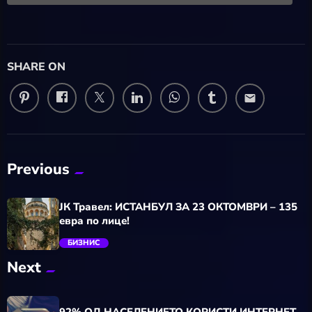
SHARE ON
email
Previous
ЈК Травел: ИСТАНБУЛ ЗА 23 ОКТОМВРИ – 135
евра по лице!
БИЗНИС
Next
trending_flat