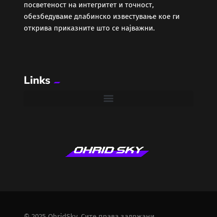
посветеност на интегритет и точност,
обезбедуваме длабинско известување кое ги
открива приказните што се најважни.
Links
© 2025 OhridSky. Сите права задржани.