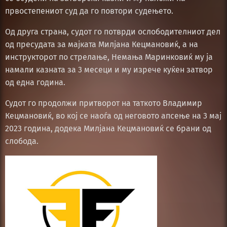
првостепениот суд да го повтори судењето.
Од друга страна, судот го потврди ослободителниот дел
од пресудата за мајката Милјана Кецмановиќ, а на
инструкторот по стрелање, Немања Маринковиќ му ја
намали казната за 3 месеци и му изрече куќен затвор
од една година.
Судот го продолжи притворот на таткото Владимир
Кецмановиќ, во кој се наоѓа од неговото апсење на 3 мај
2023 година, додека Милјана Кецмановиќ се брани од
слобода.