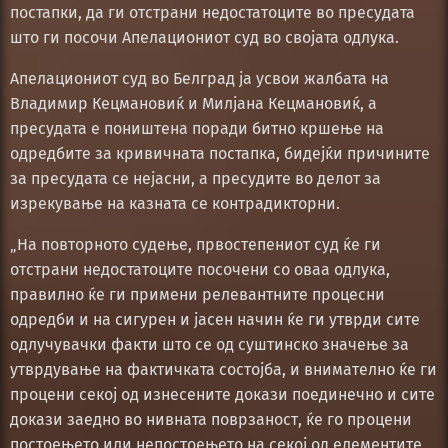
постапки, да ги отстрани недостатоците во пресудата
што ги посочи Апелациониот суд во својата одлука.
Апелациониот суд во Белград ја усвои жалбата на
Владимир Кецмановиќ и Милјана Кецмановиќ, а
пресудата е поништена поради битно кршење на
одредбите за кривичната постапка, бидејќи причините
за пресудата се нејасни, а пресудите во делот за
изрекување на казната се контрадикторни.
„На повторното судење, првостепениот суд ќе ги
отстрани недостатоците посочени со оваа одлука,
правилно ќе ги примени релевантните процесни
одредби и на сигурен и јасен начин ќе ги утврди сите
одлучувачки факти што се од суштинско значење за
утврдување на фактичката состојба, и внимателно ќе ги
процени секој од изнесените докази поединечно и сите
докази заедно во нивната поврзаност, ќе го процени
постоењето или непостоењето на секој од елементите