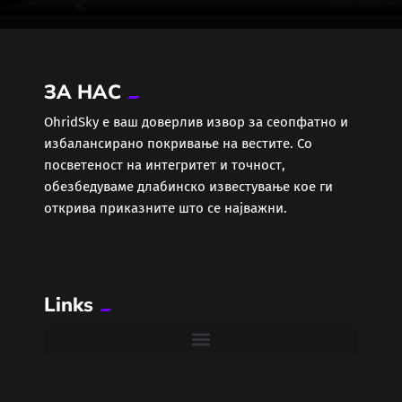
ЗА НАС
ОhridSky е ваш доверлив извор за сеопфатно и
избалансирано покривање на вестите. Со
посветеност на интегритет и точност,
обезбедуваме длабинско известување кое ги
открива приказните што се најважни.
Links