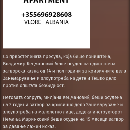
Со првостепената пресуда, која беше поништена,
Владимир Кецмановиќ беше осуден на единствена
затворска казна од 14 и пол години за кривичните дела
Занемарување и злоупотреба на дете и Тешко дело
против општата безбедност.
Неговата сопруга, Милјана Кецмановиќ, беше осудена
на 3 години затвор за кривично дело Занемарување и
злоупотреба на малолетно лице, додека инструкторот
Немања Маринковиќ беше осуден на 15 месеци затвор
за давање лажен исказ.