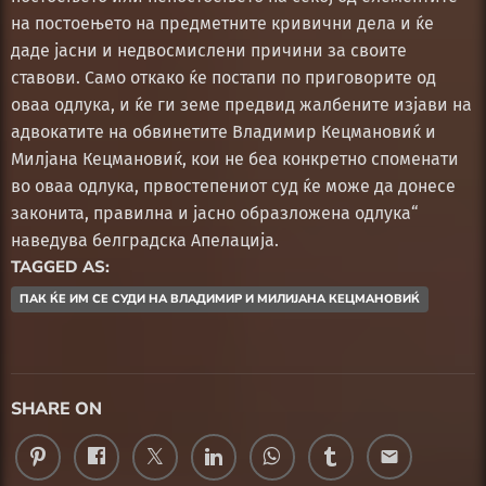
на постоењето на предметните кривични дела и ќе
даде јасни и недвосмислени причини за своите
ставови. Само откако ќе постапи по приговорите од
оваа одлука, и ќе ги земе предвид жалбените изјави на
адвокатите на обвинетите Владимир Кецмановиќ и
Милјана Кецмановиќ, кои не беа конкретно споменати
во оваа одлука, првостепениот суд ќе може да донесе
законита, правилна и јасно образложена одлука“
наведува белградска Апелација.
TAGGED AS:
ПАК ЌЕ ИМ СЕ СУДИ НА ВЛАДИМИР И МИЛИЈАНА КЕЦМАНОВИЌ
SHARE ON
email