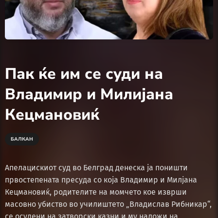
Пак ќе им се суди на
Владимир и Милијана
Кецмановиќ
БАЛКАН
Апелацискиот суд во Белград денеска ја поништи
првостепената пресуда со која Владимир и Милјана
Кецмановиќ, родителите на момчето кое изврши
масовно убиство во училиштето „Владислав Рибникар“,
се осудени на затворски казни и му наложи на