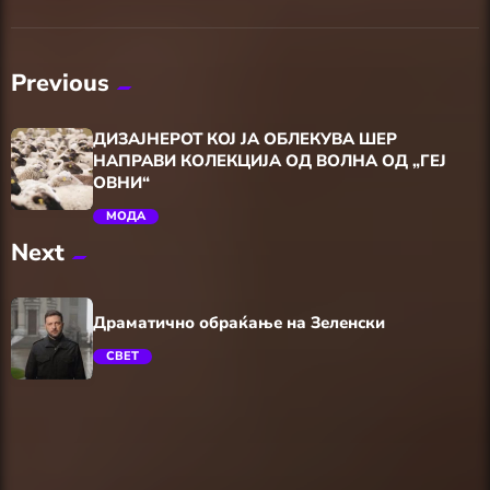
Previous
ДИЗАЈНЕРОТ КОЈ ЈА ОБЛЕКУВА ШЕР
НАПРАВИ КОЛЕКЦИЈА ОД ВОЛНА ОД „ГЕЈ
ОВНИ“
МОДА
Next
trending_flat
Драматично обраќање на Зеленски
СВЕТ
trending_flat