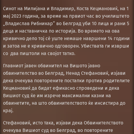
Синот на Милијана и Владимир, Коста Кецмановиќ, на 1
мај 2023 година, за време на првиот час во училиштето
„Владислав Рибникар“ во Белград уби 10 лица и рани 5
деца и наставничка по историја. Во времето на ова
кривично дело тој сè уште немаше навршени 14 години
и затоа не е кривично одговорен. Убиствата ги изврши
со два пиштоли на својот татко.
Главниот јавен обвинител на Вишото јавно
обвинителство во Белград, Ненад Стефановиќ, изјави
дека очекува повторените постапки против родителите
Кецмановиќ да бидат ефикасно спроведени и дека
Вишиот суд ќе им изрече максимални казни на
обвинетите, на што обвинителството ќе инсистира до
крај.
Стефановиќ, исто така, изјави дека Обвинителството
очекува Вишиот суд во Белград, во повторените