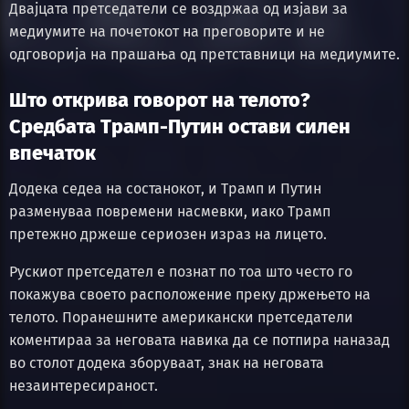
Двајцата претседатели се воздржаа од изјави за
медиумите на почетокот на преговорите и не
одговорија на прашања од претставници на медиумите.
Што открива говорот на телото?
Средбата Трамп-Путин остави силен
впечаток
Додека седеа на состанокот, и Трамп и Путин
разменуваа повремени насмевки, иако Трамп
претежно држеше сериозен израз на лицето.
Рускиот претседател е познат по тоа што често го
покажува своето расположение преку држењето на
телото. Поранешните американски претседатели
коментираа за неговата навика да се потпира наназад
во столот додека зборуваат, знак на неговата
незаинтересираност.