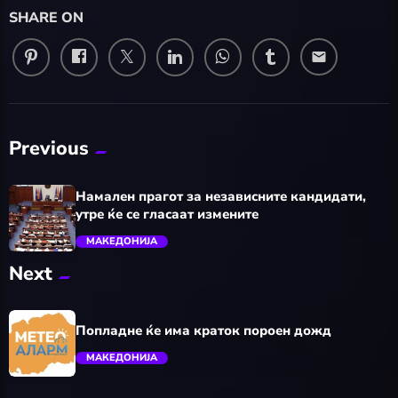
SHARE ON
email
Previous
Намален прагот за независните кандидати,
утре ќе се гласаат измените
МАКЕДОНИЈА
Next
trending_flat
Попладне ќе има краток пороен дожд
МАКЕДОНИЈА