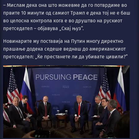
– Мислам дека она што можевме да го потврдиме во
првите 10 минути од самиот Трамп е дека тој не е баш
во целосна контрола кога е во друштво на рускиот
претседател – објавува „Скај њуз“.
Новинарите му поставија на Путин многу директно
прашање додека седеше веднаш до американскиот
претседател: „Ќе престанете ли да убивате цивили?“