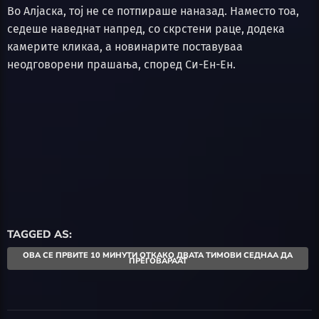
Во Алјаска, тој не се потпираше наназад. Наместо тоа,
седеше наведнат напред, со скрстени раце, додека
камерите кликаа, а новинарите поставуваа
неодговорени прашања, според Си-Ен-Ен.
TAGGED AS:
ОВА СЕ ПРВИТЕ 10 МИНУТИ ОТКАКО ДВАТА ТИМОВИ СЕДНАА ДА
ПРЕГОВАРААТ