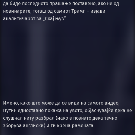
да биде последното прашање поставено, ако не од
новинарите, тогаш од самиот Трамп – изјави
аналитичарот за „Скај њуз“.
Имено, како што може да се види на самото видео,
Путин едноставно покажа на увото, објаснувајќи дека не
слушнал ниту разбрал (иако е познато дека течно
зборува англиски) и ги крена рамената.