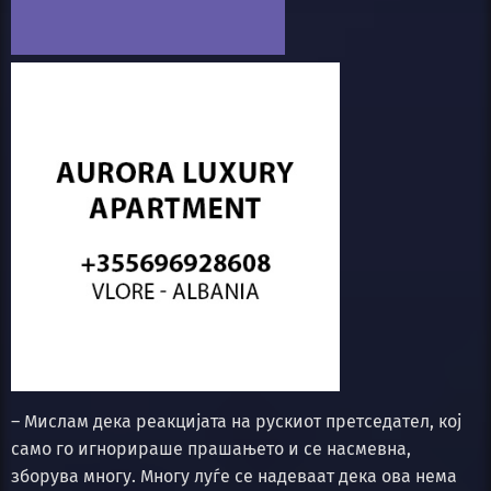
– Мислам дека реакцијата на рускиот претседател, кој
само го игнорираше прашањето и се насмевна,
зборува многу. Многу луѓе се надеваат дека ова нема