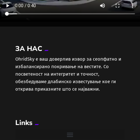
ЗА НАС
ОhridSky е ваш доверлив извор за сеопфатно и
избалансирано покривање на вестите. Со
посветеност на интегритет и точност,
обезбедуваме длабинско известување кое ги
открива приказните што се најважни.
Links