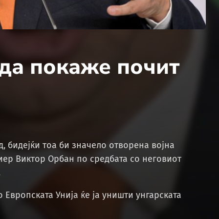
да покаже почит
д, бидејќи тоа би значело отворена војна
иер Виктор Орбан по средбата со неговиот
.
о Европската Унија ќе ја уништи унгарската