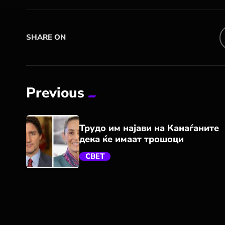
SHARE ON
Previous
Трудо им најави на Канаѓаните
дека ќе имаат трошоци
СВЕТ
trending_flat