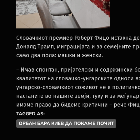
Словачкиот премиер Роберт Фицо истакна дек
Доналд Трамп, миграцијата и за семејните п
само два пола: машки и женски.
– Имав спонтан, пријателски и содржински бо
квалитетот на словачко-унгарските односи в
унгарско-словачкиот соживот не е политичко
настаните во нашите земји, туку и за меѓунар
имаме право да бидеме критични – рече Фиц
TAGGED AS:
ОРБАН БАРА КИЕВ ДА ПОКАЖЕ ПОЧИТ