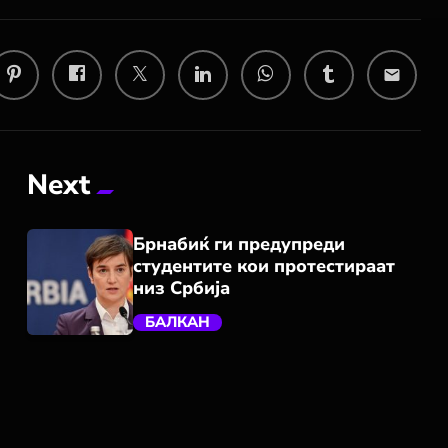
email
Next
Брнабиќ ги предупреди
студентите кои протестираат
низ Србија
БАЛКАН
trending_flat