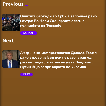
Previous
Општите блокади во Србија започнаа рано
наутро: Во Нови Сад, првите апсења –
полицијата на Теразије
БАЛКАН
Next
trending_flat
Американскиот претседател Доналд Трамп
рано утрово изјави дека е разочаран од
рускиот лидер и не мисли дека Владимир
Путин ќе ја запре војната во Украина
СВЕТ
trending_flat