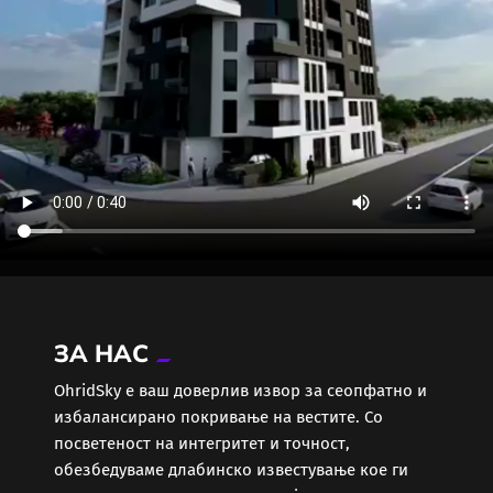
ЗА НАС
ОhridSky е ваш доверлив извор за сеопфатно и
избалансирано покривање на вестите. Со
посветеност на интегритет и точност,
обезбедуваме длабинско известување кое ги