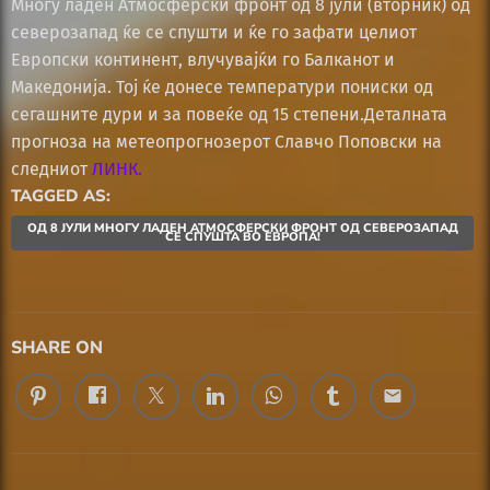
Mногу ладeн Атмосферски фронт од 8 јули (вторник) од
северозапад ќе се спушти и ќе го зафати целиот
Европски континент, влучувајќи го Балканот и
Македонија. Тој ќе донесе температури пониски од
сегашните дури и за повеќе од 15 степени.Деталната
прогноза на метеопрогнозерот Славчо Поповски на
следниот
ЛИНК.
TAGGED AS:
ОД 8 ЈУЛИ МНОГУ ЛАДЕН АТМОСФЕРСКИ ФРОНТ ОД СЕВЕРОЗАПАД
СЕ СПУШТА ВО ЕВРОПА!
SHARE ON
email