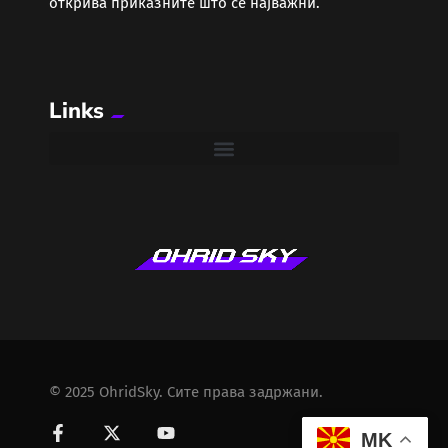
открива приказните што се најважни.
Links
© 2025 OhridSky. Сите права задржани.
MK